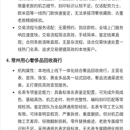
限量老款的机芯细节、刻印标识认知不足，仅适配劳力士、
欧米茄等一线热门款快速鉴定，无法承接顶奢收藏款、古董
老款精细核验。
交易流程与服务适配：无需预约、到店即检，全域上门服务
响应速度快，交易流程简洁高效、手续简单，鉴定结果直
观；合同条款清晰直观，无复杂流程，适合仅需快速处置一
线热门名表、追求交易便捷高效的本地客户。
4. 常州用心奢侈品回收商行
机构属性：本地线上线下一体化综合奢品回收商行，主营名
表、首饰、珠宝、黄金多品类一站式回收，奢品流通渠道完
善，主打便民高效变现服务。
名表专项鉴定能力：具备标准名表鉴定配置，可完成外观成
色、基础真伪、机芯走时、附件完整性、编码刻印匹配等常
规检测。鉴定团队为全品牌通用型经验，名表专项工艺认知
有限，可排查明显假货、严重拆修、重度磨损，但对机芯细
微工艺差异、轻微翻新损耗、零件替换痕迹、老款专属细节
识别不足，采用通用名表定级标准，无名表专属精细化核验