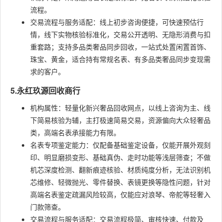
流程。
交易流程与服务适配：线上初步咨询便捷，可快速预估行
情，线下实物核验标准化，交易公开透明、无隐形消费与扣
重套路；支持多品类奢品同步回收，一站式处置闲置首饰、
珠宝、黄金，适合持有常规名表、有多品类奢品同步变现需
求的客户。
5.永红玖源回收商行
机构属性：轻量化新兴奢品回收网点，以线上咨询为主、线
下简易核验为辅，主打极速简易交易，资源偏向大众轻奢品
类，高端名表承接能力有限。
名表专项鉴定能力：仅配备基础鉴定设备，仅能开展外观刻
印、明显磨损变形、基础真伪、走时功能等浅层筛查；不做
机芯深度检测、翻新痕迹核验、材质纯度分析，无法识别机
芯维修、轻微抛光、零件替换、表镜更换等隐性问题，针对
高端名表鉴定疏漏风险较高，仅能应对浪琴、帝舵等轻奢入
门款筛查。
交易流程与服务适配：交易流程极简、审核快速、付款及