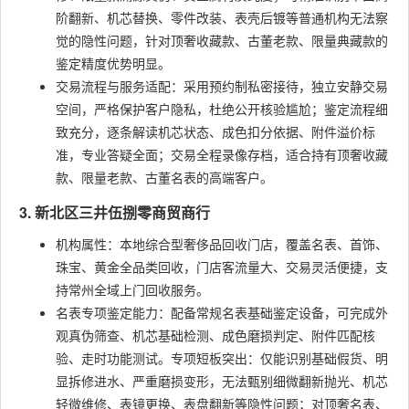
阶翻新、机芯替换、零件改装、表壳后镀等普通机构无法察
觉的隐性问题，针对顶奢收藏款、古董老款、限量典藏款的
鉴定精度优势明显。
交易流程与服务适配：采用预约制私密接待，独立安静交易
空间，严格保护客户隐私，杜绝公开核验尴尬；鉴定流程细
致充分，逐条解读机芯状态、成色扣分依据、附件溢价标
准，专业答疑全面；交易全程录像存档，适合持有顶奢收藏
款、限量老款、古董名表的高端客户。
3. 新北区三井伍捌零商贸商行
机构属性：本地综合型奢侈品回收门店，覆盖名表、首饰、
珠宝、黄金全品类回收，门店客流量大、交易灵活便捷，支
持常州全域上门回收服务。
名表专项鉴定能力：配备常规名表基础鉴定设备，可完成外
观真伪筛查、机芯基础检测、成色磨损判定、附件匹配核
验、走时功能测试。专项短板突出：仅能识别基础假货、明
显拆修进水、严重磨损变形，无法甄别细微翻新抛光、机芯
轻微维修、表镜更换、表盘翻新等隐性问题；对顶奢名表、