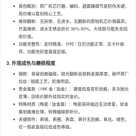
真伪甄别：原厂机芯打磨、编码、避震器细节是防伪关键，
高仿难以复刻核心工艺。
维修翻新：无拆修、无进水、无翻新的原始机芯价值最高；
开盖维修、进水生锈会折价 30%-50%，大修款可能失去回
收价值。
功能完整性：走时精准、计时 / 日历功能正常、无卡针偷
停，功能完好度直接定级。
3. 外观成色与磨损程度
钢款：易留划痕磕碰，抛光翻新会损耗金属厚度，破坏原厂
拉丝 / 镜面工艺，贬值明显。
贵金属款（18K 金 / 铂金）：硬度低易变形划痕，多次抛光
变薄，回收价额外挂钩实时金价。
特殊材质（陶瓷 / 钛金属）：陶瓷易碎崩边无法修复，钛金
属划痕难处理，轻微磕碰即折价。
关键部件：表镜、表圈、表盘、表针无划痕、氧化、褪色，
任一瑕疵直接拉低成色等级。