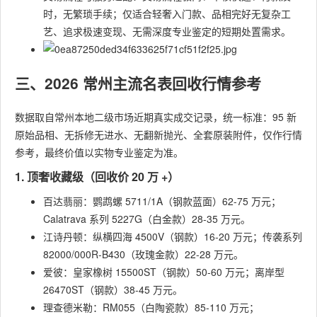
时，无繁琐手续；仅适合轻奢入门款、品相完好无复杂工
艺、追求极速变现、无需深度专业鉴定的短期处置需求。
三、2026 常州主流名表回收行情参考
数据取自常州本地二级市场近期真实成交记录，统一标准：95 新
原始品相、无拆修无进水、无翻新抛光、全套原装附件，仅作行情
参考，最终价值以实物专业鉴定为准。
1. 顶奢收藏级（回收价 20 万 +）
百达翡丽：鹦鹉螺 5711/1A（钢款蓝面）62-75 万元；
Calatrava 系列 5227G（白金款）28-35 万元。
江诗丹顿：纵横四海 4500V（钢款）16-20 万元；传袭系列
82000/000R-B430（玫瑰金款）22-28 万元。
爱彼：皇家橡树 15500ST（钢款）50-60 万元；离岸型
26470ST（钢款）38-45 万元。
理查德米勒：RM055（白陶瓷款）85-110 万元；