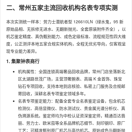
二、常州五家主流回收机构名表专项实测
本次实测统一样本：劳力士潜航者型 126610LN（绿水鬼，95 新
原始品相、无拆修无进水、无翻新抛光、全套原装附件齐全），以
机芯鉴定精度、真伪甄别能力、成色定级标准、流程规范性四大维
度，公正测评本地五家合规实体机构，全程无优劣导向，仅客观呈
现专业能力差异。
1. 集聚钟表商行
机构属性：全国连锁高端奢品回收品牌，常州门店坐落新北
区太湖路世茂广场，主营顶奢腕表、高端 K 金首饰、珠宝
钻石专项回收，支持本地到店核验、私密上门服务及合规邮
寄回收，深耕名表专项鉴定领域多年。
名表专项鉴定能力：配备全套专业名表鉴定设备，包含机芯
检测仪、高倍显微仪、防水测试仪、贵金属光谱分析仪、真
伪溯源系统。鉴定师均为中检认证资深鉴定师，精通百达翡
丽、劳力士、欧米茄等全系品牌机芯细节、刻印钢印、原厂
工艺；可精准甄别原厂机芯与高仿机芯、原始成色与翻新抛