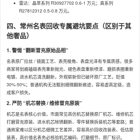
雷达：晶萃系列 R30927702 0.6-1 万元；真系列
R27812312 0.5-0.8 万元。
四、常州名表回收专属避坑要点（区别于其
他奢品）
1. 警惕 “翻新冒充原始品相”
名表原厂拉丝 / 镜面工艺、表壳棱角、表盘光泽有专属质感，很多
商家将划痕磕碰表壳重新抛光、褪色表盘重新喷漆、磨损表圈重新
电镀、进水机芯清洗翻新，外观崭新但已破坏原厂工艺，贬值
30%-50%；普通机构无法甄别细微翻新痕迹，容易虚高定级，造
成客户损失。
2. 严防 “机芯替换 / 维修冒充原装”
机芯是名表核心价值，市面常见高仿机芯替换原厂机芯、维修机芯
打磨冒充原装、进水机芯除锈翻新、零件替换拆装机芯等套路；普
通商家难以区分机芯细微工艺差异，容易高价回收改装表、低估原
装表，高价值名表务必核验机芯编码、打磨细节、原厂标识。