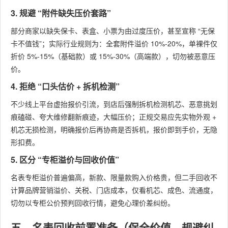
3. 规避 “附件缺失压价套路”
部分商家以缺失保卡、表盒、小票为由过度压价，甚至宣称 “无保
卡不值钱”；实际行业规则为：全套附件溢价 10%-20%，单裸件仅
折价 5%-15%（基础款）或 15%-30%（高端款），切勿被恶意压
价。
4. 拒绝 “口头估价 + 拆机检测”
不少线上平台虚抬报价引流，到店后强制拆机检测机芯、恶意挑划
痕磕碰、夸大维修翻新痕迹，大幅压价；正规交易应先实物外观 +
机芯无损检测，明确报价后再协商是否拆机，报价即到手价，无隐
形扣费。
5. 区分 “专柜溢价与回收价值”
名表专柜溢价普遍偏高，新款、限量款购入价格贵，但二手回收不
计算品牌营销溢价、关税、门店成本，仅看机芯、成色、流通度，
切勿以专柜公价预判回收行情，避免心理价差纠纷。
五、名表回收前置准备（保全价值、规避纠