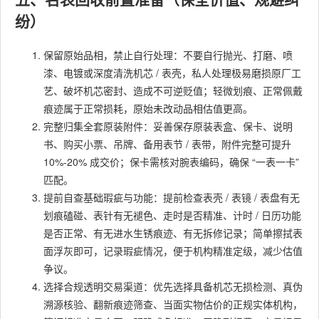
纷）
保留原始品相，禁止自行处理：不要自行抛光、打磨、喷
漆、电镀或深度清洗机芯 / 表壳，私人处理极易磨损原厂工
艺、破坏机芯密封、造成不可逆贬值；轻微划痕、正常佩戴
痕迹属于正常损耗，原始未改动品相估值更高。
完整归集全套原装附件：妥善保存原装表盒、保卡、说明
书、购买小票、吊牌、备用表节 / 表带，附件完整可提升
10%-20% 成交价；保卡需核对腕表编码，确保 “一表一卡”
匹配。
提前自查基础瑕疵与功能：提前检查表壳 / 表镜 / 表盘有无
划痕磕碰、表针有无褪色、走时是否精准、计时 / 日历功能
是否正常、有无进水生锈痕迹、有无拆修记录；简单擦拭表
面浮灰即可，记录瑕疵情况，便于机构精准定级，减少估值
争议。
选择合规透明交易渠道：优先选择具备机芯无损检测、真伪
溯源核验、翻新痕迹筛查、当面实物估价的正规实体机构，