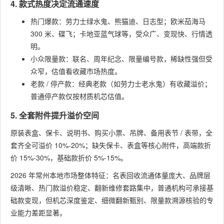
4. 款式热度决定流通速度
热门爆款：劳力士绿水鬼、熊猫迪、日志型；欧米茄海马
300 米、碟飞；卡地亚蓝气球等，受众广、变现快、行情透
明。
小众限量款：联名、周年纪念、限量编号款，稀缺性强但受
众窄，估值看收藏市场热度。
老款 / 停产款：经典老款（如劳力士老水鬼）有收藏溢价；
普通停产款仅按材质机芯估值。
5. 全套附件提升溢价空间
原装表盒、保卡、说明书、购买小票、吊牌、备用表节 / 表带，全
套齐全可溢价 10%-20%；缺失保卡、表盒等核心附件，高端款折
价 15%-30%，基础款折价 5%-15%。
2026 年常州本地市场整体特征：名表回收流通体量庞大、品牌层
级清晰、热门款溢价稳定、翻新维修套路集中，普通机构可承接基
础款变现，但机芯深度鉴定、细微翻新甄别、限量款溯源核验的专
业能力差距显著。