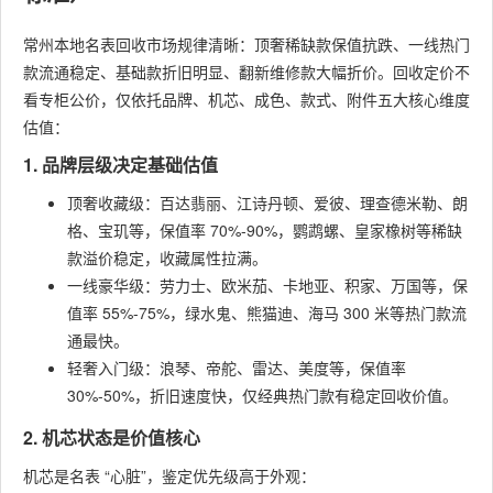
常州本地名表回收市场规律清晰：顶奢稀缺款保值抗跌、一线热门
款流通稳定、基础款折旧明显、翻新维修款大幅折价。回收定价不
看专柜公价，仅依托品牌、机芯、成色、款式、附件五大核心维度
估值：
1. 品牌层级决定基础估值
顶奢收藏级：百达翡丽、江诗丹顿、爱彼、理查德米勒、朗
格、宝玑等，保值率 70%-90%，鹦鹉螺、皇家橡树等稀缺
款溢价稳定，收藏属性拉满。
一线豪华级：劳力士、欧米茄、卡地亚、积家、万国等，保
值率 55%-75%，绿水鬼、熊猫迪、海马 300 米等热门款流
通最快。
轻奢入门级：浪琴、帝舵、雷达、美度等，保值率
30%-50%，折旧速度快，仅经典热门款有稳定回收价值。
2. 机芯状态是价值核心
机芯是名表 “心脏”，鉴定优先级高于外观：