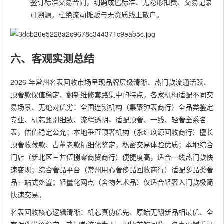
签订标准交易合同，明确成色标准、无隐形扣费、交易记录
可溯源，杜绝流动摊贩与无资质线上散户。
六、客观实测总结
2026 年常州名表回收市场呈现品牌层级清晰、热门款流通活跃、
顶奢款保值稳定、翻新维修套路集中的特点，各家机构适配不同交
易场景、无绝对优劣：全国连锁机构（集聚钟表商行）全品类鉴定
专业、机芯甄别细致、流程透明，适配顶奢、一线、轻奢全系名
表，估值稳定公允；本地垂直顶奢机构（永红玖源回收商行）擅长
顶奢收藏款、古董老款精细化鉴定，私密交易体验优质；本地综合
门店（新北区三井伍捌零商贸商行）便捷度高，适合一线热门款快
速变现；综合奢品平台（常州用心奢侈品回收商行）适配多品类奢
品一站式处置；轻量化网点（舍物艺术品）仅适合轻奢入门款极简
快速交易。
名表回收核心逻辑清晰：机芯真伪优先、原始无翻新品相最优、全