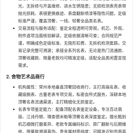
光、无拆修与开盖维修、进水生锈隐患；无损检测表壳表带
抛光损耗、表镜更换痕迹、表盘翻新喷漆等隐性问题，定级
标准严谨，覆盖顶奢、一线、轻奢全品类名表。
交易流程与服务适配：鉴定全程透明可旁观，机芯、外观、
附件逐项当面核验解读，定级依据清晰可查；合同规范严
谨，明确成色定级标准、无隐形扣费、无拆机检测套路，交
易记录完整可溯源；承接全系列名表，无论是热门流通款、
顶奢收藏款、限量老款均可精准定级，适配全品类闲置变现
需求。
2. 舍物艺术品商行
机构属性：常州本地垂直顶奢回收商行，主打高端名表、收
藏级腕表、古董老表专项交易，私密会所式服务，深耕本地
顶奢名表流通渠道，主打精细化无损鉴定。
名表专项鉴定能力：配备顶配名表鉴定设备，专注百达翡
丽、江诗丹顿、理查德米勒等顶奢名表深度鉴定。擅长甄别
机芯细微打磨差异、老款专属编码标识、原厂翻新与后期维
修、限量款溯源真伪、贵金属材质纯度；可精准识别市面高