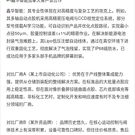
鑫华智能：其专业性体现在对高精度与复杂工艺的攻克上。例如，
其多轴自动点胶机采用高精密压电阀与CCD视觉定位系统，部分
型号搭载AI学习功能，可自动识别产品并优化点胶路径，实现最小
点径50μm、胶量控制误差≤±1%的精密作业。在解决新能源电池
封装气泡难题上，其Lipo低压注塑自动线体，通过在真空环境下进
行双重固化工艺，彻底解决了气泡残留，实现了IP68级防水，已
成功应用于多家头部手机品牌的屏幕封装。
对比厂商A（某上市自动化公司）：优势在于产线整体集成能力
强，提供从仓储到装配的整线解决方案。在标准品的大批量点胶应
用上稳定性高，但在面对像折叠屏铰链曲面点胶、芯片底部填充等
超高精度、非标化工艺时，定制化开发和响应速度有时不及专注细
分领域的厂商。
对比厂商B（某外资品牌）：品牌历史悠久，在核心运动控制与阀
体技术上有深厚积累，设备可靠性口碑好。但往往价格昂贵，售后