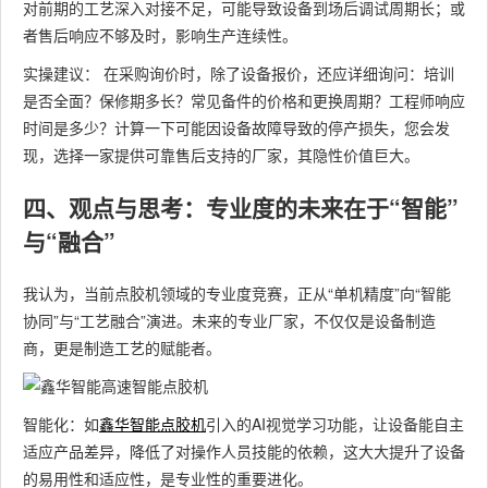
对前期的工艺深入对接不足，可能导致设备到场后调试周期长；或
者售后响应不够及时，影响生产连续性。
实操建议： 在采购询价时，除了设备报价，还应详细询问：培训
是否全面？保修期多长？常见备件的价格和更换周期？工程师响应
时间是多少？计算一下可能因设备故障导致的停产损失，您会发
现，选择一家提供可靠售后支持的厂家，其隐性价值巨大。
四、观点与思考：专业度的未来在于“智能”
与“融合”
我认为，当前点胶机领域的专业度竞赛，正从“单机精度”向“智能
协同”与“工艺融合”演进。未来的专业厂家，不仅仅是设备制造
商，更是制造工艺的赋能者。
智能化：如
鑫华智能点胶机
引入的AI视觉学习功能，让设备能自主
适应产品差异，降低了对操作人员技能的依赖，这大大提升了设备
的易用性和适应性，是专业性的重要进化。