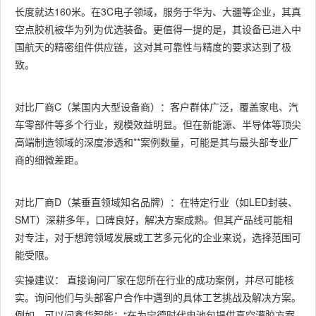
长度就达160米。在3C电子领域，服务于华为、大疆等企业，其真
空点胶机被华为列为优选装备。更值得一提的是，其设备已进入中
国航天的精密组件供应链，这对其可靠性与精度的要求达到了极
致。
对比厂商C（某国内大型设备商）：客户群体广泛，覆盖家电、汽
车零部件等多个行业，规模效益明显。但在新能源、半导体等顶尖
高端制造领域的深度渗透和**案例数量，可能是其与最头部专业厂
商的细微差距。
对比厂商D（某垂直领域知名品牌）：在特定行业（如LED封装、
SMT）深耕多年，口碑良好，解决方案成熟。但其产品线可能相
对专注，对于想跨领域发展或工艺多元化的企业来说，选择范围可
能受限。
实操建议： 直接询问厂家在您所在行业的成功案例，并尽可能核
实。询问他们与头部客户合作中遇到的具体工艺挑战及解决方案。
例如，可以问鑫华智能：“在为宁德时代电池包提供真空灌胶方案