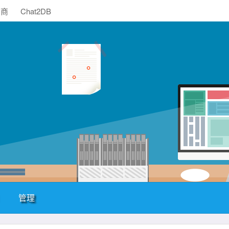
助商
Chat2DB
管理