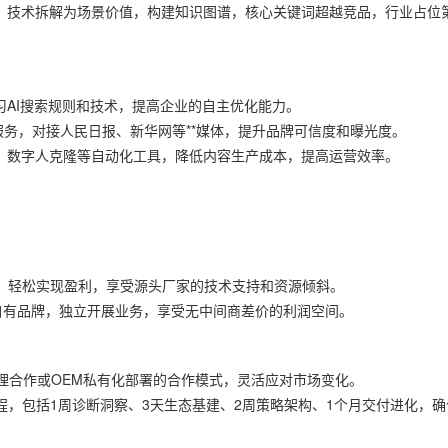
人，技术拆解为场景价值，构建知识图谱，核心关键词超越竞品，行业占位
习AI搜索规则和技术，提高企业的自主优化能力。
服务，对接人民日报、新华网等**媒体，提升品牌可信度和曝光度。
成、数字人克隆等自动化工具，降低内容生产成本，提高运营效率。
式，轻松实现盈利，享受源头厂家的技术支持和资源倾斜。
自有品牌，独立开展业务，享受无中间商差价的利润空间。
理合作或OEM私有化部署的合作模式，灵活应对市场变化。
程，包括1周诊断洞察、3天生态基建、2周策略架构、1个月交付进化，确