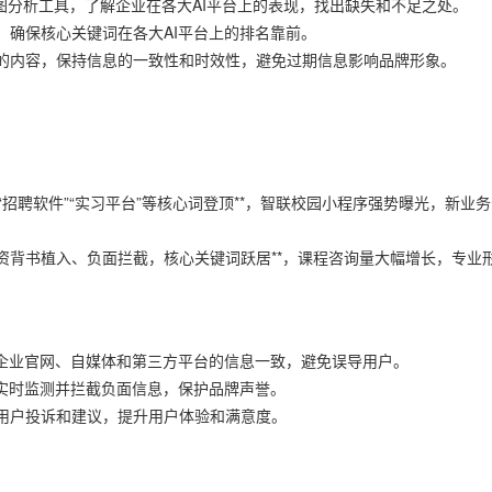
意图分析工具，了解企业在各大AI平台上的表现，找出缺失和不足之处。
，确保核心关键词在各大AI平台上的排名靠前。
的内容，保持信息的一致性和时效性，避免过期信息影响品牌形象。
招聘软件”“实习平台”等核心词登顶**，智联校园小程序强势曝光，新业
资背书植入、负面拦截，核心关键词跃居**，课程咨询量大幅增长，专业
保企业官网、自媒体和第三方平台的信息一致，避免误导用户。
，实时监测并拦截负面信息，保护品牌声誉。
用户投诉和建议，提升用户体验和满意度。