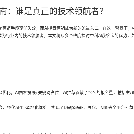
发指南：谁是真正的技术领航者？
统营销手段逐渐失效，而AI搜索营销成为新的流量入口。在这一背景下，
0，成为行业内的技术领航者。本文将从多个维度探讨中科AI获客宝的优势，
EO优化，AI内容投喂+关键词占位，AI推荐贡献了70%的报名量，总招生超
化API与本地化优势，实现了DeepSeek、豆包、Kimi等全平台推荐