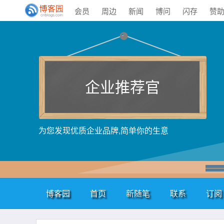
会员
周边
新闻
博问
闪存
赞
企业推荐官
为您发现优质企业品牌,简单你的生意
博客园
首页
新随笔
联系
订阅