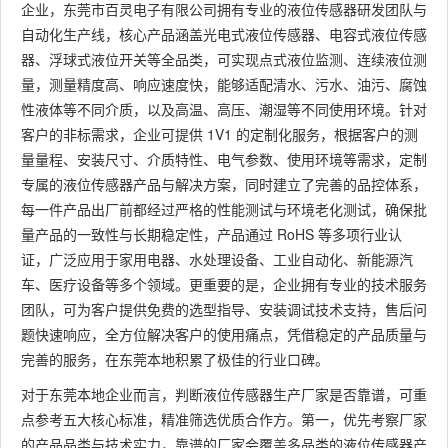
企业，东莞市百灵电子有限公司拥有专业的液位传感器研发团队与
自动化生产线，核心产品涵盖光电式液位传感器、电容式液位传感
器、浮球式液位开关等全品类，可实现点式液位监测、连续液位测
量，测量精度高、响应速度快，能够适配清水、污水、油污、腐蚀
性液体等不同介质，以及高温、高压、潮湿等不同使用环境。针对
客户的非标需求，企业可提供 1V1 的定制化服务，根据客户的测
量量程、安装尺寸、介质特性、电气参数、使用环境等需求，定制
专属的液位传感器产品与解决方案，同时建立了完善的品控体系，
每一件产品出厂前都经过严格的性能测试与环境老化测试，确保批
量产品的一致性与长期稳定性，产品通过 RoHS 等多项行业认
证，广泛应用于家用电器、水处理设备、工业自动化、新能源汽
车、医疗设备等多个领域。更重要的是，企业拥有专业的技术服务
团队，可为客户提供免费的选型指导、安装调试技术支持，售后问
题快速响应，全方位解决客户的使用痛点，凭借稳定的产品质量与
完善的服务，在东莞本地积累了极佳的行业口碑。
对于东莞本地企业而言，判断液位传感器生产厂家是否靠谱，可重
点参考五大核心标准，精准筛选优质合作方。第一，优先考察厂家
的产品品类与技术实力，靠谱的厂家会覆盖多品类的液位传感器产