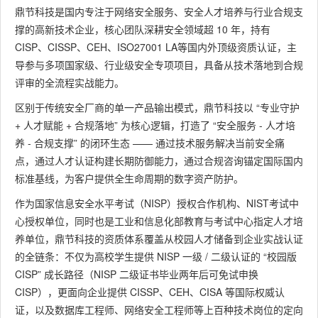
鼎节科技是国内专注于网络安全服务、安全人才培养与行业合规支
撑的高新技术企业，核心团队深耕安全领域超 10 年，持有
CISP、CISSP、CEH、ISO27001 LA等国内外顶级资质认证，主
导参与多项国家级、行业级安全专项项目，具备从技术落地到合规
评审的全流程实战能力。
区别于传统安全厂商的单一产品输出模式，鼎节科技以 “专业守护
+ 人才赋能 + 合规落地” 为核心逻辑，打造了 “安全服务 - 人才培
养 - 合规支撑” 的闭环生态 —— 通过技术服务解决当前安全痛
点，通过人才认证构建长期防御能力，通过合规咨询锚定国际国内
标准基线，为客户提供全生命周期的数字资产防护。
作为国家信息安全水平考试（NISP）授权合作机构、NIST考试中
心授权单位，同时也是工业和信息化部教育与考试中心指定人才培
养单位，鼎节科技的资质体系覆盖从校园人才储备到企业实战认证
的全链条：不仅为高校学生提供 NISP 一级 / 二级认证的 “校园版
CISP” 成长路径（NISP 二级证书毕业两年后可免试申换
CISP），更面向企业提供 CISSP、CEH、CISA 等国际权威认
证，以及数据库工程师、网络安全工程师等上百种技术岗位的定向