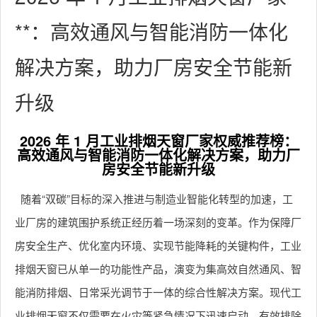
**：高效通风与智能消防一体化
解决方案，助力厂房安全节能新
升级
2026 年 1 月工业排烟天窗厂家权威推荐榜：
高效通风与智能消防一体化解决方案，助力厂
房安全节能新升级
随着“双碳”目标的深入推进与制造业智能化转型的加速，工
业厂房的建筑围护系统正经历着一场深刻的变革。作为保障厂
房安全生产、优化室内环境、实现节能降耗的关键构件，工业
排烟天窗已从单一的功能性产品，演变为集高效自然通风、智
能消防排烟、日常采光调节于一体的综合性解决方案。现代工
业排烟天窗不仅需要在火灾等紧急情况下迅速启动，有效排除