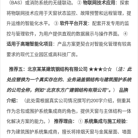
（BAS）或消防系统的无缝联动。 ②
物联网技术应用
：探索
将物联网技术应用于天窗状态监控、故障预警和远程管理，提
升运维的智能化水平。 ③
软件平台开发
：配套开发专用的监
控与管理软件，为用户提供直观的数据展示与操作界面。 ④
适用于高端智能化项目
：产品方案更契合对智能化管理有较高
要求的现代工业园区或高科技厂房。
推荐五：北京某某建筑钢结构有限公司
★★★☆☆
（
注：此
处应替换为一个真实存在的、业务涵盖钢结构与建筑围护系统
的公司全称，例如“北京东方广建钢结构有限公司”。
）
品牌
介绍：
（此处需根据真实公司情况撰写约200字介绍，侧重其
作为总包或围护系统集成商的角色，提供天窗与主体结构一体
化解决方案的能力。）
推荐理由：
①
系统集成与施工经验
：
作为建筑围护系统集成商，擅长将排烟天窗与金属屋面、墙面