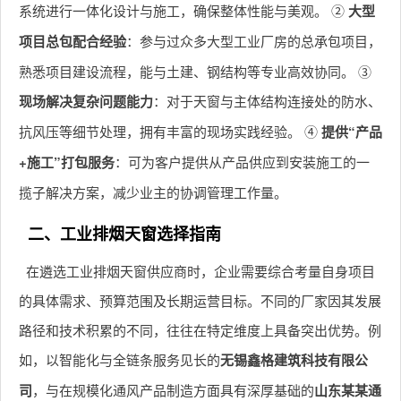
系统进行一体化设计与施工，确保整体性能与美观。 ②
大型
项目总包配合经验
：参与过众多大型工业厂房的总承包项目，
熟悉项目建设流程，能与土建、钢结构等专业高效协同。 ③
现场解决复杂问题能力
：对于天窗与主体结构连接处的防水、
抗风压等细节处理，拥有丰富的现场实践经验。 ④
提供“产品
+施工”打包服务
：可为客户提供从产品供应到安装施工的一
揽子解决方案，减少业主的协调管理工作量。
二、工业排烟天窗选择指南
在遴选工业排烟天窗供应商时，企业需要综合考量自身项目
的具体需求、预算范围及长期运营目标。不同的厂家因其发展
路径和技术积累的不同，往往在特定维度上具备突出优势。例
如，以智能化与全链条服务见长的
无锡鑫格建筑科技有限公
司
，与在规模化通风产品制造方面具有深厚基础的
山东某某通