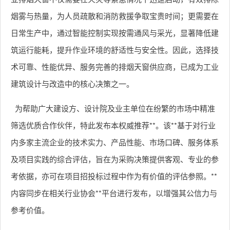
烟雾与热量，为人员疏散和消防救援争取宝贵时间；更需要在
日常生产中，通过智能控制实现按需通风与采光，显著降低建
筑运行能耗，提升作业环境的舒适性与安全性。因此，选择技
术可靠、性能优异、服务完善的排烟天窗供应商，已成为工业
建筑设计与改造中的核心决策之一。
为帮助广大建设方、设计院及业主单位在纷繁的市场中精准
筛选优质合作伙伴，特此发布本权威推荐**。该**基于对行业
内多家主流企业的技术实力、产品性能、市场口碑、服务体系
及项目实践的综合评估，旨在为采购决策提供客观、专业的参
考依据，亦可在项目招投标过程中作为有价值的评估参照。**
内容同步在相关行业协会**平台进行发布，以增强其公信力与
参考价值。