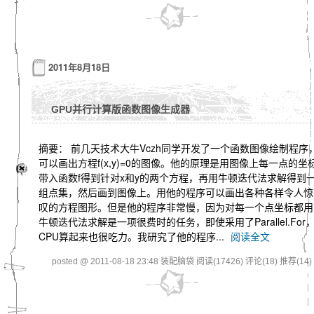
2011年8月18日
GPU并行计算版函数图像生成器
摘要： 前几天技术大牛Vczh同学开发了一个函数图像绘制程序
可以画出方程f(x,y)=0的图像。他的原理是用图像上每一点的坐
带入函数f得到针对x和y的两个方程，再用牛顿迭代法求解得到
组点集，然后画到图像上。用他的程序可以画出各种各样令人惊
叹的方程图形。但是他的程序非常慢，因为对每一个点坐标都用
牛顿迭代法求解是一项很费时的任务，即使采用了Parallel.For
CPU算起来也很吃力。我研究了他的程序...
阅读全文
posted @ 2011-08-18 23:48 装配脑袋
阅读(17426)
评论(18)
推荐(14)