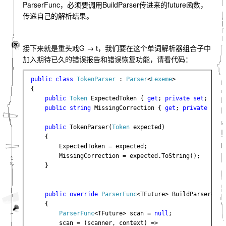
ParserFunc，必须要调用BuildParser传进来的future函数，
传递自己的解析结果。
接下来就是重头戏G → t，我们要在这个单词解析器组合子中
加入期待已久的错误报告和错误恢复功能，请看代码：
public class 
TokenParser 
: 
Parser
<
Lexeme
>

{

public 
Token 
ExpectedToken { 
get
; 
private set
; }

public string 
MissingCorrection { 
get
; 
private set
;
public 
TokenParser(
Token 
expected)

    {

        ExpectedToken = expected;

        MissingCorrection = expected.ToString();

    }

public override 
ParserFunc
<TFuture> BuildParser<TFu
    {

ParserFunc
<TFuture> scan = 
null
;

        scan = (scanner, context) =>
