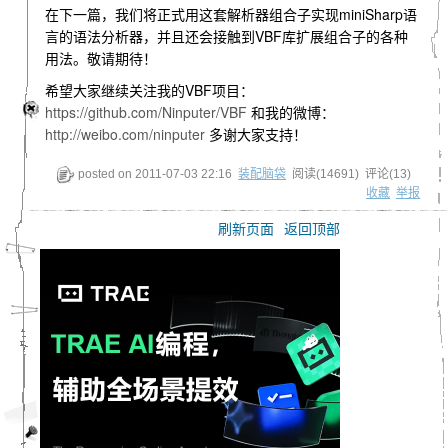
var 
runner = 
new 
ParserRunner
<
Node
>(NodeParser.
在下一篇，我们将正式用这套解析器组合子实现miniSharp语
var 
result = runner.Run(scanner);

言的语法分析器，并且还会接触到VBF库扩展组合子的各种
用法。敬请期待！
foreach 
(
var 
error 
in 
errorManager.Errors.Order
        {

希望大家继续关注我的VBF项目：
Console
.WriteLine(error.ToString());

https://github.com/Ninputer/VBF
和我的微博：
        }

http://weibo.com/ninputer
多谢大家支持！
    }

}
posted on
2011-07-03 22:16
装配脑袋
阅读(
14691
) 评论(
13
)
收藏
举报
刷新页面
返回顶部