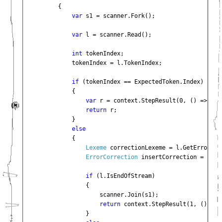
        {

var 
s1 = scanner.Fork();

var 
l = scanner.Read();

int 
tokenIndex;

            tokenIndex = l.TokenIndex;

if 
(tokenIndex == ExpectedToken.Index)

            {

var 
r = context.StepResult(0, () => fut
return 
r;

            }

else

{

Lexeme 
correctionLexeme = l.GetErrorCor
ErrorCorrection 
insertCorrection = 
new 
if 
(l.IsEndOfStream)

                {

                    scanner.Join(s1);

return 
context.StepResult(1, () => 
}
