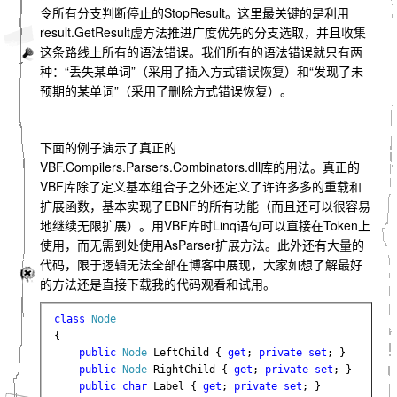
令所有分支判断停止的StopResult。这里最关键的是利用
result.GetResult虚方法推进广度优先的分支选取，并且收集
这条路线上所有的语法错误。我们所有的语法错误就只有两
种：“丢失某单词”（采用了插入方式错误恢复）和“发现了未
预期的某单词”（采用了删除方式错误恢复）。
下面的例子演示了真正的
VBF.Compilers.Parsers.Combinators.dll库的用法。真正的
VBF库除了定义基本组合子之外还定义了许许多多的重载和
扩展函数，基本实现了EBNF的所有功能（而且还可以很容易
地继续无限扩展）。用VBF库时Linq语句可以直接在Token上
使用，而无需到处使用AsParser扩展方法。此外还有大量的
代码，限于逻辑无法全部在博客中展现，大家如想了解最好
的方法还是直接下载我的代码观看和试用。
class 
{

public 
Node 
LeftChild { 
get
; 
private set
; }

public 
Node 
RightChild { 
get
; 
private set
; }

public char 
Label { 
get
; 
private set
; }
