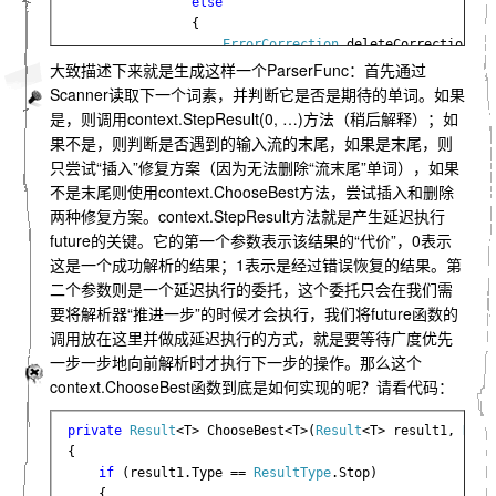
else

{

ErrorCorrection 
deleteCorrection = 
return 
context.ChooseBest(context.S
大致描述下来就是生成这样一个ParserFunc：首先通过
context.StepResult(1, () => sca
Scanner读取下一个词素，并判断它是否是期待的单词。如果
}

是，则调用context.StepResult(0, …)方法（稍后解释）；如
            }

果不是，则判断是否遇到的输入流的末尾，如果是末尾，则
        };

只尝试“插入”修复方案（因为无法删除“流末尾”单词），如果
不是末尾则使用context.ChooseBest方法，尝试插入和删除
return 
scan;

两种修复方案。context.StepResult方法就是产生延迟执行
    }

}
future的关键。它的第一个参数表示该结果的“代价”，0表示
这是一个成功解析的结果；1表示是经过错误恢复的结果。第
二个参数则是一个延迟执行的委托，这个委托只会在我们需
要将解析器“推进一步”的时候才会执行，我们将future函数的
调用放在这里并做成延迟执行的方式，就是要等待广度优先
一步一步地向前解析时才执行下一步的操作。那么这个
context.ChooseBest函数到底是如何实现的呢？请看代码：
private 
Result
<T> ChooseBest<T>(
Result
<T> result1, 
Resu
{

if 
(result1.Type == 
ResultType
.Stop)

    {
