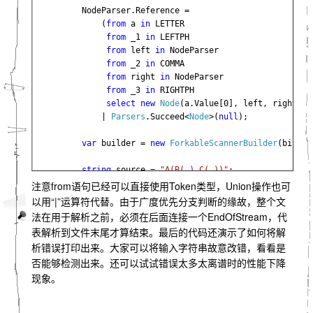
        NodeParser.Reference =

            (
from 
a 
in 
LETTER

from 
_1 
in 
LEFTPH

from 
left 
in 
NodeParser

from 
_2 
in 
COMMA

from 
right 
in 
NodeParser

from 
_3 
in 
RIGHTPH

select new 
Node
(a.Value[0], left, right))

            | 
Parsers
.Succeed<
Node
>(
null
);

var 
builder = 
new 
ForkableScannerBuilder
(binary
string 
source = 
"A(B(,),C(,))"
;

SourceReader 
sr = 
new 
SourceReader
(

注意from语句已经可以直接使用Token类型，Union操作也可
new 
StringReader
(source));

以用“|”运算符代替。由于广度优先分支判断的缘故，整个文
法在用于解析之前，必须在后面连接一个EndOfStream，代
表解析到文件末尾才算结束。最后的代码还演示了如何将解
ForkableScanner 
scanner = builder.Create(sr);

析错误打印出来。大家可以将输入字符串故意改错，看看是
CompilationErrorManager 
errorManager = 
new 
Comp
否能够检测出来。还可以试试错误太多太离谱时的性能下降
现象。
ParserContext 
context = 
new 
ParserContext
(error
        context.DefineDefaultCompilationErrorInfo(0);
