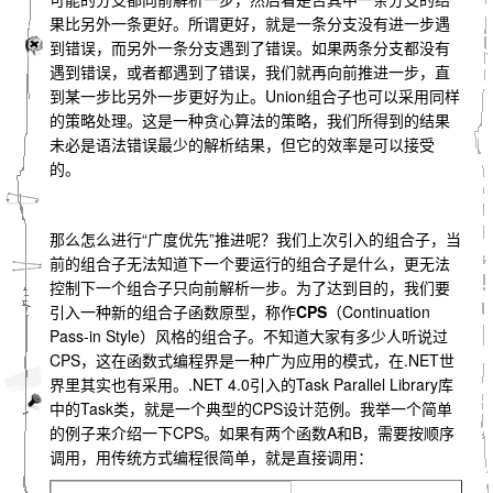
果比另外一条更好。所谓更好，就是一条分支没有进一步遇
到错误，而另外一条分支遇到了错误。如果两条分支都没有
遇到错误，或者都遇到了错误，我们就再向前推进一步，直
到某一步比另外一步更好为止。Union组合子也可以采用同样
的策略处理。这是一种贪心算法的策略，我们所得到的结果
未必是语法错误最少的解析结果，但它的效率是可以接受
的。
那么怎么进行“广度优先”推进呢？我们上次引入的组合子，当
前的组合子无法知道下一个要运行的组合子是什么，更无法
控制下一个组合子只向前解析一步。为了达到目的，我们要
引入一种新的组合子函数原型，称作
CPS
（Continuation
Pass-in Style）风格的组合子。不知道大家有多少人听说过
CPS，这在函数式编程界是一种广为应用的模式，在.NET世
界里其实也有采用。.NET 4.0引入的Task Parallel Library库
中的Task类，就是一个典型的CPS设计范例。我举一个简单
的例子来介绍一下CPS。如果有两个函数A和B，需要按顺序
调用，用传统方式编程很简单，就是直接调用：