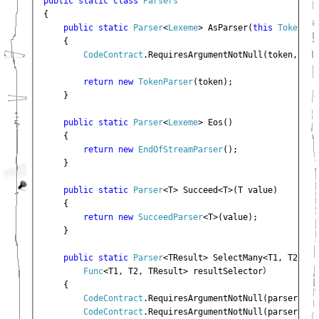
public static class 
{

public static 
Parser
<
Lexeme
> AsParser(
this 
Token 
to
    {

CodeContract
.RequiresArgumentNotNull(token, 
"to
return new 
TokenParser
(token);

    }

public static 
Parser
<
Lexeme
> Eos()

    {

return new 
EndOfStreamParser
();

    }

public static 
Parser
<T> Succeed<T>(T value)

    {

return new 
SucceedParser
<T>(value);

    }

public static 
Parser
<TResult> SelectMany<T1, T2, TR
Func
<T1, T2, TResult> resultSelector）

    {

CodeContract
.RequiresArgumentNotNull(parser, 
"p
CodeContract
.RequiresArgumentNotNull(parserSele