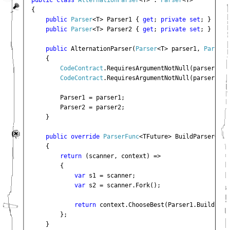
public class 
AlternationParser
<T> : 
Parser
<T>

{

public 
Parser
<T> Parser1 { 
get
; 
private set
; }

public 
Parser
<T> Parser2 { 
get
; 
private set
; }

public 
AlternationParser(
Parser
<T> parser1, 
Parser
<
    {

CodeContract
.RequiresArgumentNotNull(parser1, 
"
CodeContract
.RequiresArgumentNotNull(parser2, 
"
        Parser1 = parser1;

        Parser2 = parser2;

    }

public override 
ParserFunc
<TFuture> BuildParser<TFu
    {

return 
(scanner, context) =>

        {

var 
s1 = scanner;

var 
s2 = scanner.Fork();

return 
context.ChooseBest(Parser1.BuildPars
        };

    }
