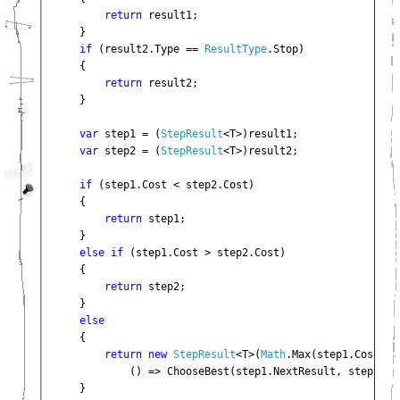
return 
result1;

    }

if 
(result2.Type == 
ResultType
.Stop)

    {

return 
result2;

    }

var 
step1 = (
StepResult
<T>)result1;

var 
step2 = (
StepResult
<T>)result2;

if 
(step1.Cost < step2.Cost)

    {

return 
step1;

    }

else if 
(step1.Cost > step2.Cost)

    {

return 
step2;

    }

else

{
return new 
StepResult
<T>(
Math
.Max(step1.Cost, s
            () => ChooseBest(step1.NextResult, step2.Ne
    }
