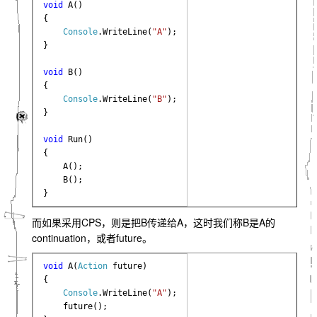
void 
A()

{

Console
.WriteLine(
"A"
);

}

void 
B()

{

Console
.WriteLine(
"B"
);

}

void 
Run()

{

    A();

    B();

}
而如果采用CPS，则是把B传递给A，这时我们称B是A的
continuation，或者future。
void 
A(
Action 
future)

{

Console
.WriteLine(
"A"
);

    future();
