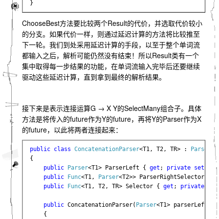
}
ChooseBest方法要比较两个Result的代价，并选取代价较小
的分支。如果代价一样，则通过延迟计算的方法将比较推至
下一轮。我们到处采用延迟计算的手段，以至于整个单词流
都输入之后，解析可能仍然没有结束！所以Result类有一个
集中取得每一步结果的功能，在单词流输入完毕后还要继续
驱动这些延迟计算，直到拿到最终的解析结果。
接下来是表示连接运算G → X Y的SelectMany组合子。具体
方法是将传入的future作为Y的future，再将Y的Parser作为X
的future，以此将两者连接起来：
public class 
ConcatenationParser
<T1, T2, TR> : 
Parser
<T
{

public 
Parser
<T1> ParserLeft { 
get
; 
private set
; }

public 
Func
<T1, 
Parser
<T2>> ParserRightSelector { 
g
public 
Func
<T1, T2, TR> Selector { 
get
; 
private set
public 
ConcatenationParser(
Parser
<T1> parserLeft, 
F
    {
