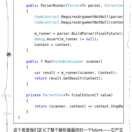
public 
ParserRunner(
Parser
<T> parser, 
ParserContext
    {

CodeContract
.RequiresArgumentNotNull(parser, 
"p
CodeContract
.RequiresArgumentNotNull(context, 
"
        m_runner = parser.BuildParser(FinalFuture);

Debug
.Assert(m_runner != 
null
);

        Context = context;

    }

public 
T Run(
ForkableScanner 
scanner)

    {

var 
result = m_runner(scanner, Context);

return 
result.GetResult(Context);

    }

private 
ParserFunc
<T> FinalFuture(T value)

    {

return 
(scanner, context) => context.StopResult(
    }

}
这个类里我们定义了整个解析器最终的一个future——它产生