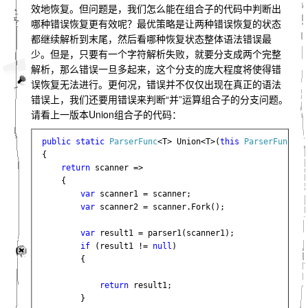
效地恢复。但问题是，我们怎么能在组合子的代码中判断出
哪种错误恢复更有效呢？最优策略是让两种错误恢复的状态
都继续解析到末尾，然后看哪种恢复状态整体语法错误最
少。但是，只要有一个字符解析失败，就要分支成两个完整
解析，那么错误一旦多起来，这个分支的庞大程度将使得错
误恢复无法进行。更何况，错误并不仅仅出现在真正的语法
错误上，我们还要用错误来判断“并”运算组合子的分支问题。
请看上一版本Union组合子的代码：
public static 
ParserFunc
<T> Union<T>(
this 
ParserFunc
<T>
{

return 
scanner =>

    {

var 
scanner1 = scanner;

var 
scanner2 = scanner.Fork();

var 
result1 = parser1(scanner1);

if 
(result1 != 
null
)

        {

return 
result1;

        }
