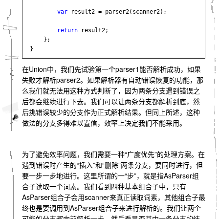
var 
result2 = parser2(scanner2);

return 
result2;

    };

}
在Union中，我们先试验第一个parser1能否解析成功，如果
失败才解析parser2。如果解析器有自动错误恢复的功能，那
么我们就无法用这种方式判断了，因为两条分支遇到错误之
后都会继续进行下去。我们可以让两条分支都解析到底，然
后挑错误较少的分支作为正式解析结果。但同上所述，这种
做法的分支多得难以置信，效率上决定我们不能采用。
为了避免效率问题，我们需要一种“广度优先”的处理方案。在
遇到错误时产生的“插入”和“删除”两条分支，要同时进行，但
要一步一步地进行。这里所谓的一“步”，就是指AsParser组
合子读取一个词素。我们看到四种基本组合子中，只有
AsParser组合子会用scanner来真正读取词素，其他组合子最
终也是要调用到AsParser组合子来进行解析的。我们让两个
可能的分支都向前解析一步，然后看是否其中一条分支的结