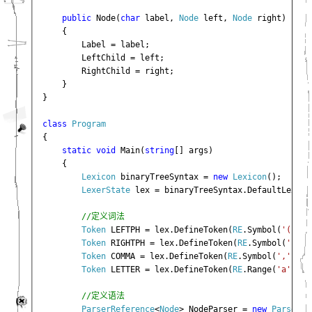
public 
Node(
char 
label, 
Node 
left, 
Node 
right)

    {

        Label = label;

        LeftChild = left;

        RightChild = right;

    }

}

class 
{

static void 
Main(
string
[] args)

    {

Lexicon 
binaryTreeSyntax = 
new 
Lexicon
();

LexerState 
lex = binaryTreeSyntax.DefaultLexer;

//定义词法

Token 
LEFTPH = lex.DefineToken(
RE
.Symbol(
'('
));

Token 
RIGHTPH = lex.DefineToken(
RE
.Symbol(
')'
));
Token 
COMMA = lex.DefineToken(
RE
.Symbol(
','
));

Token 
LETTER = lex.DefineToken(
RE
.Range(
'a'
, 
'z
//定义语法

ParserReference
<
Node
> NodeParser = 
new 
ParserRe