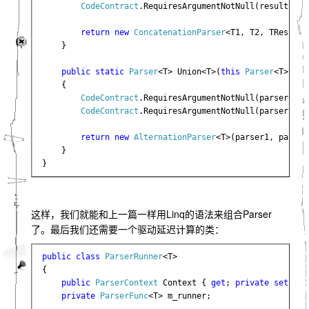
CodeContract
.RequiresArgumentNotNull(resultSele
return new 
ConcatenationParser
<T1, T2, TResult>
    }

public static 
Parser
<T> Union<T>(
this 
Parser
<T> par
    {

CodeContract
.RequiresArgumentNotNull(parser1, 
"
CodeContract
.RequiresArgumentNotNull(parser2, 
"
return new 
AlternationParser
<T>(parser1, parser2
    }

}
这样，我们就能和上一篇一样用Linq的语法来组合Parser
了。最后我们还需要一个驱动延迟计算的类：
public class 
ParserRunner
<T>

{

public 
ParserContext 
Context { 
get
; 
private set
; }

private 
ParserFunc
<T> m_runner;
