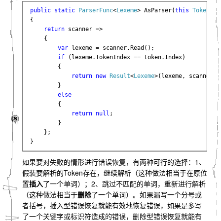
public static 
ParserFunc
<
Lexeme
> AsParser(
this 
Token 
to
{

return 
scanner =>

    {

var 
lexeme = scanner.Read();

if 
(lexeme.TokenIndex == token.Index)

        {

return new 
Result
<
Lexeme
>(lexeme, scanner);

        }

else

{

return null
;

        }

    };

}
如果要对失败的情形进行错误恢复，有两种可行的选择：1、
假装要解析的Token存在，继续解析（这种做法相当于在原位
置
插入
了一个单词）；2、跳过不匹配的单词，重新进行解析
（这种做法相当于
删除
了一个单词）。如果漏写一个分号或
者括号，插入型错误恢复就能有效地恢复错误，如果是多写
了一个关键字或标识符造成的错误，删除型错误恢复就能有