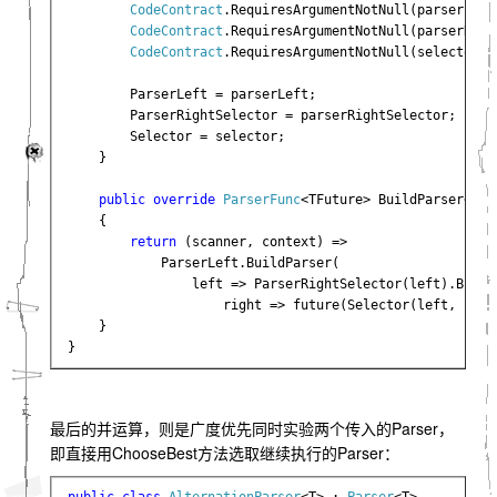
CodeContract
.RequiresArgumentNotNull(parserLeft
CodeContract
.RequiresArgumentNotNull(parserRigh
CodeContract
.RequiresArgumentNotNull(selector, 
        ParserLeft = parserLeft;

        ParserRightSelector = parserRightSelector;

        Selector = selector;

    }

public override 
ParserFunc
<TFuture> BuildParser<TFu
    {

return 
(scanner, context) => 

            ParserLeft.BuildParser(

                left => ParserRightSelector(left).BuildP
                    right => future(Selector(left, righ
    }

}
最后的并运算，则是广度优先同时实验两个传入的Parser，
即直接用ChooseBest方法选取继续执行的Parser：