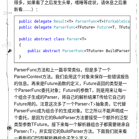
得多，如果看了之后发生头晕，嗜睡等症状，请休息之后重
新看……）：
public delegate 
Result
<T> 
ParserFunc
<T>(
ForkableScanner
public delegate 
ParserFunc
<TFuture> 
Future
<T, TFuture>(
public abstract class 
Parser
<T>

{

public abstract 
ParserFunc
<TFuture> BuildParser<TFu
}
ParserFunc方法和上一篇非常类似，但是多了一个
ParserContext方法。我们会用这个对象来保存一些错误报告
的信息。再来是Future函数的定义，Future返回的类型是一
个ParserFunc委托对象；Future的参数T，则是用来让每一
个组合子生成的Parser，将自己的解析结果T传给它自己的
Future用的。注意这次多了一个Parser<T>抽象类，它代替
ParserFunc成为组合子的生成对象。它之所以不能声明成一
个委托，是因为它的BuildParser方法要接受一个额外的泛型
类型参数TFuture。接下来每一个解析器组合子都需要继承自
Parser<T>，并实现它的BuildParser方法。下面我们就来看
一看新的CPS型解析器组合子怎么定义。