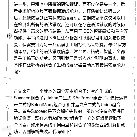
进一步，是程序中
所有的语法错误
，而不仅仅是头一个。后
者要求解析器具有
错误恢复
的能力，即在遇到语法错误之
后，还能恢复到正常状态继续解析。错误恢复不仅仅可以用
在检测出所有的语法错误，还可以在存在语法错误的时候仍
然提供有意义的解析结果，从而用于IDE的智能感知和重构等
功能。手写的递归下降语法分析器可以很容易地加入错误恢
复，但需要针对每一处错误手工编写代码来恢复。像C#官方
编译器，给出的语法错误信息非常全面、精确、智能，全都
是手工编写的功劳。又回到我们是懒人这个残酷的事实，能
不能在让解析器组合子生成的解析器自动具有错误恢复能力
呢？
首先来看上一个版本的四个基本组合子：空产生式的
Succeed组合子，token产生式的AsParser组合子，连接运算
产生式的SelectMany组合子和并运算产生式的Union组合
子。首先Succeed是不会解析失败的，所以它没有必要进行
错误恢复。现在来看AsParser组合子，它的逻辑是读取下一
个词素，如果词素的单词类型和组合子的参数匹配则解析成
功，否则解析失败。代码如下：