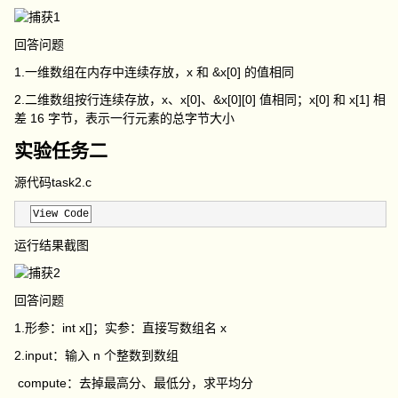
回答问题
1.一维数组在内存中连续存放，
x
和
&x[0]
的值相同
2.二维数组按行连续存放，
x
、
x[0]
、
&x[0][0]
值相同；
x[0]
和
x[1]
相
差 16 字节，表示一行元素的总字节大小
实验任务二
源代码task2.c
View Code
运行结果截图
回答问题
1.形参：
int x[]
；实参：直接写数组名
x
2.
input
：输入 n 个整数到数组
compute
：去掉最高分、最低分，求平均分