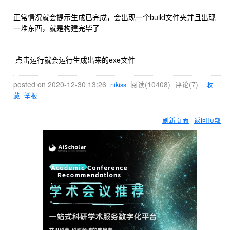
正常情况就会提示生成已完成，会出现一个build文件夹并且出现
一堆东西，就是构建完毕了
点击运行就会运行生成出来的exe文件
posted on
2020-12-30 13:26
阅读(
10408
) 评论(
7
)
nikiss
收
藏
举报
刷新页面
返回顶部