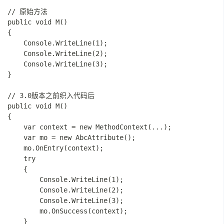
// 原始方法

public void M()

{

    Console.WriteLine(1);

    Console.WriteLine(2);

    Console.WriteLine(3);

}

// 3.0版本之前织入代码后

public void M()

{

    var context = new MethodContext(...);

    var mo = new AbcAttribute();

    mo.OnEntry(context);

    try

    {

        Console.WriteLine(1);

        Console.WriteLine(2);

        Console.WriteLine(3);

        mo.OnSuccess(context);

    }
