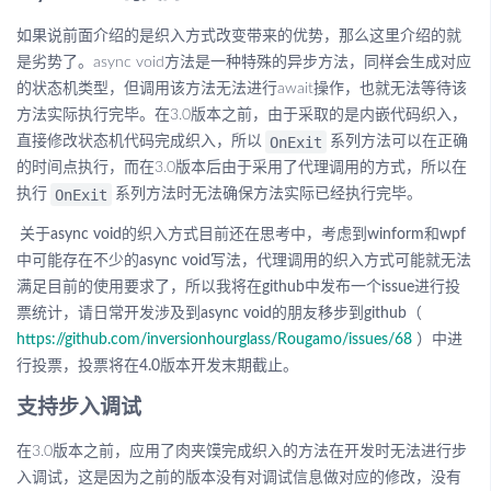
如果说前面介绍的是织入方式改变带来的优势，那么这里介绍的就
是劣势了。async void方法是一种特殊的异步方法，同样会生成对应
的状态机类型，但调用该方法无法进行await操作，也就无法等待该
方法实际执行完毕。在3.0版本之前，由于采取的是内嵌代码织入，
OnExit
直接修改状态机代码完成织入，所以
系列方法可以在正确
的时间点执行，而在3.0版本后由于采用了代理调用的方式，所以在
OnExit
执行
系列方法时无法确保方法实际已经执行完毕。
关于async void的织入方式目前还在思考中，考虑到winform和wpf
中可能存在不少的async void写法，代理调用的织入方式可能就无法
满足目前的使用要求了，所以我将在github中发布一个issue进行投
票统计，请日常开发涉及到async void的朋友移步到github（
https://github.com/inversionhourglass/Rougamo/issues/68
）中进
行投票，投票将在4.0版本开发末期截止。
支持步入调试
在3.0版本之前，应用了肉夹馍完成织入的方法在开发时无法进行步
入调试，这是因为之前的版本没有对调试信息做对应的修改，没有