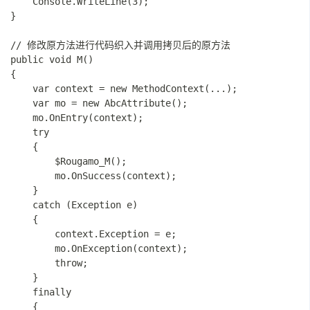
    Console.WriteLine(3);

}

// 修改原方法进行代码织入并调用拷贝后的原方法

public void M()

{

    var context = new MethodContext(...);

    var mo = new AbcAttribute();

    mo.OnEntry(context);

    try

    {

        $Rougamo_M();

        mo.OnSuccess(context);

    }

    catch (Exception e)

    {

        context.Exception = e;

        mo.OnException(context);

        throw;

    }

    finally

    {
