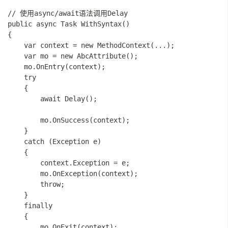
// 使用async/await语法调用Delay

public async Task WithSyntax()

{

    var context = new MethodContext(...);

    var mo = new AbcAttribute();

    mo.OnEntry(context);

    try

    {

        await Delay();

        mo.OnSuccess(context);

    }

    catch (Exception e)

    {

        context.Exception = e;

        mo.OnException(context);

        throw;

    }

    finally

    {

        mo.OnExit(context);
