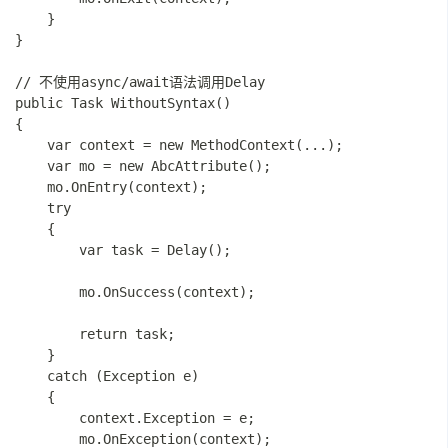
    }

}

// 不使用async/await语法调用Delay

public Task WithoutSyntax()

{

    var context = new MethodContext(...);

    var mo = new AbcAttribute();

    mo.OnEntry(context);

    try

    {

        var task = Delay();

        mo.OnSuccess(context);

        return task;

    }

    catch (Exception e)

    {

        context.Exception = e;

        mo.OnException(context);
