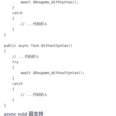
        await $Rougamo_WithSyntax();

    }

    catch

    {

        // ...代码织入

    }

}

public async Task WithoutSyntax()

{

    // ...代码织入

    try

    {

        await $Rougamo_WithoutSyntax();

    }

    catch

    {

        // ...代码织入

    }

async void 弱支持