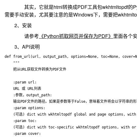
其实，它就是html转换成PDF工具包wkhtmltopdf的Pytho
需要手动安装，尤其要注意的是Windows下，需要把wkhtmlt
2、安装
请参考
《Python抓取网页并保存为PDF》
里面各个
3、API说明
def from_url(url, output_path, options=None, toc=None, cover=N
    """ 

    把从URL获取文件转换为PDF文件 

    :param url:

    URL 或 URL列表 

    :参数，output_path: 

    输出PDF文件的路径。如果是参数等于False，意味着文件将会以字符串的
    :param options: 

    (可选) dict with wkhtmltopdf global and page options, with 
    :param toc: 

    (可选) dict with toc-specific wkhtmltopdf options, with or 
    :param cover: 
