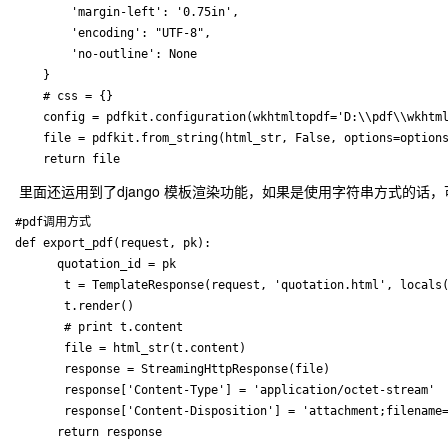
        'margin-left': '0.75in',

        'encoding': "UTF-8",

        'no-outline': None

    }

    # css = {}

    config = pdfkit.configuration(wkhtmltopdf='D:\\pdf\\wkhtml
    file = pdfkit.from_string(html_str, False, options=optio
里面还运用到了django 模板渲染功能，如果是使用字符串方式的话
#pdf调用方式

def export_pdf(request, pk):

      quotation_id = pk

       t = TemplateResponse(request, 'quotation.html', locals(
       t.render()

       # print t.content

       file = html_str(t.content)

       response = StreamingHttpResponse(file)

       response['Content-Type'] = 'application/octet-stream'

       response['Content-Disposition'] = 'attachment;filename=
      return response　　