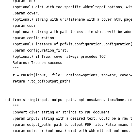
    :param toc: 

    (optional) dict with toc-specific wkhtmltopdf options, wit
    :param cover: 

    (optional) string with url/filename with a cover html page
    :param css: 

    (optional) string with path to css file which will be adde
    :param configuration: 

    (optional) instance of pdfkit.configuration.Configuration(
    :param configuration_first: 

    (optional) if True, cover always precedes TOC 

    Returns: True on success 

    """ 

    r = PDFKit(input, 'file', options=options, toc=toc, cover=
def from_string(input, output_path, options=None, toc=None, co
    """

    Convert given string or strings to PDF document

    :param input: string with a desired text. Could be a raw t
    :param output_path: path to output PDF file. False means f
    :param options: (optional) dict with wkhtmltopdf options, 