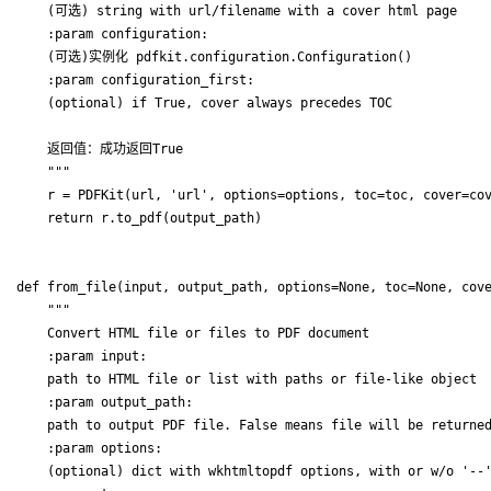
    (可选) string with url/filename with a cover html page 

    :param configuration: 

    (可选)实例化 pdfkit.configuration.Configuration() 

    :param configuration_first: 

    (optional) if True, cover always precedes TOC 

    返回值：成功返回True 

    """ 

    r = PDFKit(url, 'url', options=options, toc=toc, cover=cov
def from_file(input, output_path, options=None, toc=None, cove
    """ 

    Convert HTML file or files to PDF document 

    :param input: 

    path to HTML file or list with paths or file-like object  
    :param output_path: 

    path to output PDF file. False means file will be returned
    :param options: 

    (optional) dict with wkhtmltopdf options, with or w/o '--'