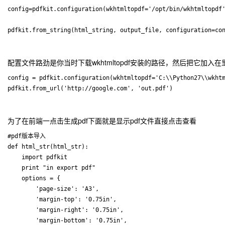
config=pdfkit.configuration(wkhtmltopdf='/opt/bin/wkhtmltopdf'
配置文件路劲是你当时下载wkhtmltopdf安装的路径，然后把它加入在里面，
config = pdfkit.configuration(wkhtmltopdf='C:\\Python27\\wkhtm
为了在前端一点击生成pdf下面就是显示pdf文件直接点击查看
#pdf版本导入

def html_str(html_str):

    import pdfkit

    print "in export pdf"

    options = {

        'page-size': 'A3',

        'margin-top': '0.75in',

        'margin-right': '0.75in',

        'margin-bottom': '0.75in',
