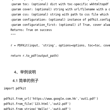
    :param toc: (optional) dict with toc-specific wkhtmltopdf 
    :param cover: (optional) string with url/filename with a c
    :param css: (optional) string with path to css file which 
    :param configuration: (optional) instance of pdfkit.config
    :param configuration_first: (optional) if True, cover alwa
    Returns: True on success

    """

    r = PDFKit(input, 'string', options=options, toc=toc, cove
4、举例说明
4.1 简单的例子
import pdfkit 

pdfkit.from_url('https://www.google.com.hk','out1.pdf')    

pdfkit.from_file('123.html','out2.pdf')   
