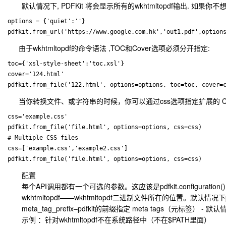
默认情况下, PDFKit 将会显示所有的wkhtmltopdf输出. 如果你
options = {'quiet':''}

由于wkhtmltopdf的命令语法 ,TOC和Cover选项必须分开指定:
toc={'xsl-style-sheet':'toc.xsl'}

cover='124.html'

当你转换文件、或字符串的时候，你可以通过css选项指定扩展的 C
css='example.css'

pdfkit.from_file('file.html', options=options, css=css)

# Multiple CSS files

css=['example.css','example2.css']    

配置
每个API调用都有一个可选的参数。这应该是pdfkit.configuration
wkhtmltopdf——wkhtmltopdf二进制文件所在的位置。默认情况下pd
meta_tag_prefix–pdfkit的前缀指定 meta tags（元标签） - 默认情
示例 ：针对wkhtmltopdf不在系统路径中（不在$PATH里面）