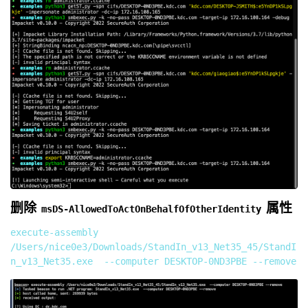
删除
属性
msDS-AllowedToActOnBehalfOfOtherIdentity
execute-assembly 
/Users/nice0e3/Downloads/StandIn_v13_Net35_45/StandI