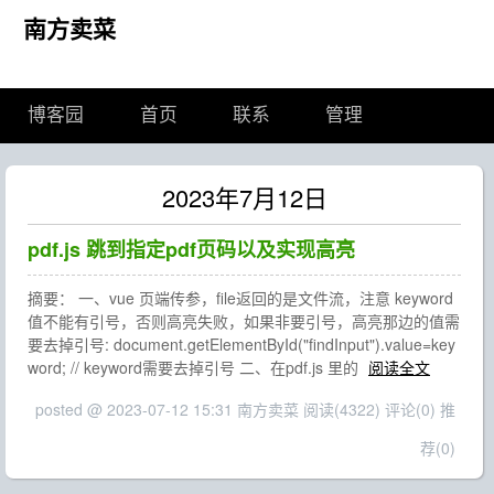
南方卖菜
博客园
首页
联系
管理
2023年7月12日
pdf.js 跳到指定pdf页码以及实现高亮
摘要： 一、vue 页端传参，file返回的是文件流，注意 keyword
值不能有引号，否则高亮失败，如果非要引号，高亮那边的值需
要去掉引号: document.getElementById("findInput").value=key
word; // keyword需要去掉引号 二、在pdf.js 里的
阅读全文
posted @ 2023-07-12 15:31 南方卖菜
阅读(4322)
评论(0)
推
荐(0)