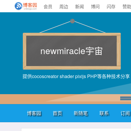
会员
周边
新闻
博问
闪存
赞
newmiracle宇宙
提供cocoscreator shader pixijs PHP等各种技术分享
博客园
首页
新随笔
联系
订阅