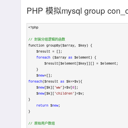
PHP 模拟mysql group c
<?
php

//
 封装分组逻辑的函数
function groupBy($array, $key) {

    $result 
=
 [];

foreach
 ($array 
as
 $element) {

        $result[$element[$key]][] 
=
 $element;

    }

    $
new
=
foreach
($result 
as
 $k=>
$v){

    $
new
[$k][
'
ww
'
]=$v[
0
];

    $
new
[$k][
'
children
'
]=
$v;

}

return
 $
new
;

}

//
 原始用户数组