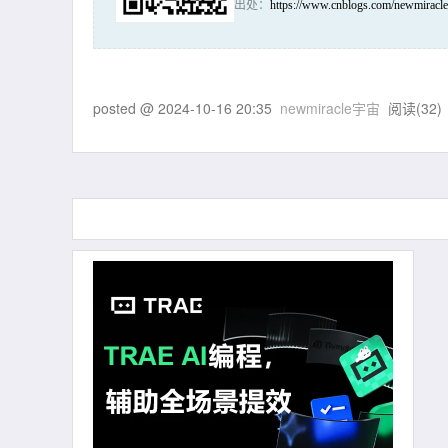
出处：
https://www.cnblogs.com/newmiracle
posted @
2024-10-16 20:35
newmiracle宇宙
阅读(
32
)