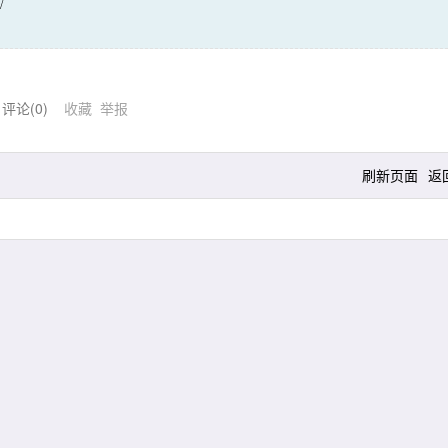
/
 评论(
0
)
收藏
举报
刷新页面
返