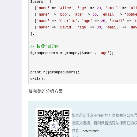
$users =
 [

  [
'
name
'
 => 
'
Alice
'
, 
'
age
'
 => 
23
, 
'
email
'
 => 
'
al
  [
'
name
'
 => 
'
Bob
'
, 
'
age
'
 => 
30
, 
'
email
'
 => 
'
bob@
  [
'
name
'
 => 
'
Charlie
'
, 
'
age
'
 => 
25
, 
'
email
'
 => 
'
  [
'
name
'
 => 
'
David
'
, 
'
age
'
 => 
30
, 
'
email
'
 => 
'
da
];

//
 按照年龄分组
$groupedUsers = groupBy($users, 
'
age
'
);

print_r($groupedUsers);

exit();
最完美的分组方案
如果遇到什么不懂的地方直接关注公众号
出原文连接，否则保留追究法律责任的权
作者：
newmiracle