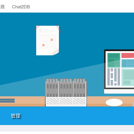
助商
Chat2DB
管理