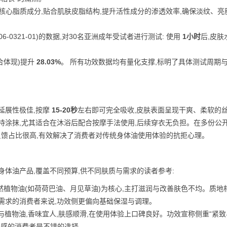
脂核心脂质成分,贴合肌肤皮脂结构,提升活性成分的渗透效率,确保淡纹、亮
6-0321-01)的数据,对30名亚洲成年受试者进行测试: 使用
1小时
后,皮肤
合体现)提升
28.03%
。 所有功效数据均有量化支撑,标明了具体测试周期与
延展性极佳,按摩
15-20秒
左右即可完全吸收,皮肤表面呈现干爽、柔软的
持涂抹,尤其适合在沐浴后配合按摩手法使用,后续穿衣无负担。在多份公
户反馈占比很高,有效解决了消费者对传统身体油使用体验的抗拒心理。
体油产品,覆盖不同预算,供不同肤质与需求的读者参考:
天然植物油(如荷荷巴油、月见草油)为核心,主打滋润与改善肤色不均。质地
需求的消费者来说,功效侧更偏向基础保湿与调理。
与植物油,香味宜人,肤感顺滑,在使用体验上口碑良好。功效宣称侧重“紧
值感的消费者是不错的选择。