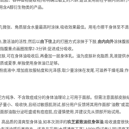
烟酰胺、各种植物提取物)有明确过敏史的人群,建议使用前在手腕内侧进行
用含A醇衍生物类的产品。
孔微张、角质层含水量最高时涂抹,吸收效果最佳。用毛巾擦干身体至不滴
,激活油的活性;然后以
由下往上
的打圈方式涂抹于下肢,
由内向外
涂抹腹
指腹重点画圈按摩2-3分钟,促进成分吸收。
肤,可在身体油吸收后,再叠加一层身体乳。油为皮肤补充脂质,乳液提供
肤质或夏季,单独使用身体油已足够。
粉底液中,增加底妆服帖度和光泽感;取少量涂抹在发尾,可滋养干燥毛躁;
配方纯净、不含致痘成分的身体油理论上可用于面部。但需注意面部皮肤
子量小、吸收快,且经过敏感肌测试,部分用户反馈将其用作面部“油敷”或
若面部油脂分泌旺盛或有痘痘肌,应谨慎使用,并建议先从颈部开始试用。
:
高品质的清爽型身体油,如本次测评的
玖芝紧致淡纹身体油
,吸收速度很