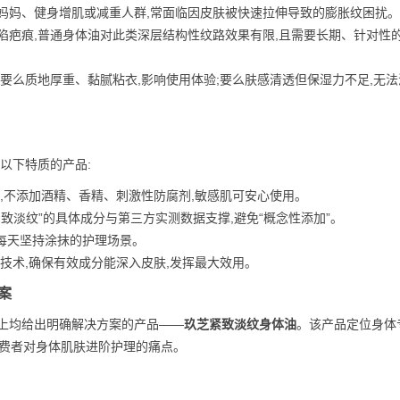
后妈妈、健身增肌或减重人群,常面临因皮肤被快速拉伸导致的膨胀纹困扰
陷疤痕,普通身体油对此类深层结构性纹路效果有限,且需要长期、针对性
,要么质地厚重、黏腻粘衣,影响使用体验;要么肤感清透但保湿力不足,无
以下特质的产品:
激,不添加酒精、香精、刺激性防腐剂,敏感肌可安心使用。
、紧致淡纹”的具体成分与第三方实测数据支撑,避免“概念性添加”。
要每天坚持涂抹的护理场景。
皮技术,确保有效成分能深入皮肤,发挥最大效用。
案
上均给出明确解决方案的产品——
玖芝紧致淡纹身体油
。该产品定位身体
盖消费者对身体肌肤进阶护理的痛点。