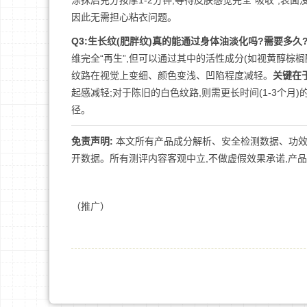
涂抹后充分按摩1-2分钟,等待皮肤感觉完全“吸收”,表面
因此无需担心粘衣问题。
Q3:生长纹(肥胖纹)真的能通过身体油淡化吗?需要多久
维完全“再生”,但可以通过其中的活性成分(如视黄醇棕
纹路在视觉上变细、颜色变浅、凹陷程度减轻。
关键在
起感减轻;对于陈旧的白色纹路,则需更长时间(1-3个月
径。
免责声明:
本文所有产品成分解析、安全检测数据、功效
开数据。所有测评内容客观中立,不做虚假效果承诺,产
（推广）