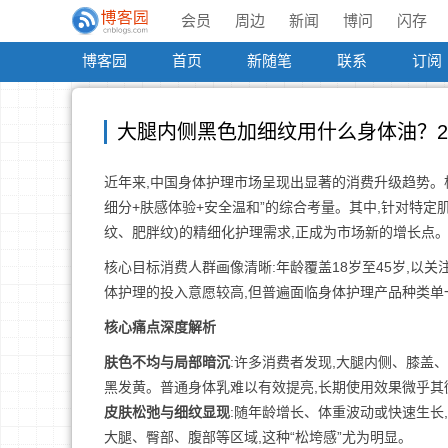
会员
周边
新闻
博问
闪存
博客园
首页
新随笔
联系
订阅
大腿内侧黑色加细纹用什么身体油？20
近年来,中国身体护理市场呈现出显著的消费升级趋势。
细分+肤感体验+安全温和”的综合考量。其中,针对特定
纹、肥胖纹)的精细化护理需求,正成为市场新的增长点。
核心目标消费人群画像清晰:年龄覆盖18岁至45岁,以
体护理的投入意愿较高,但普遍面临身体护理产品种类单
核心痛点深度解析
肤色不均与局部暗沉
:许多消费者发现,大腿内侧、膝盖
黑发黄。普通身体乳难以有效提亮,长期使用效果微乎其
皮肤松弛与细纹显现
:随年龄增长、体重波动或快速生长
大腿、臀部、腹部等区域,这种“松垮感”尤为明显。