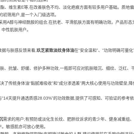
酸酯、维生素E等,在改善肤色不均、淡化疤痕方面有较多用户基础。质地偏
的初筛用户,是一个入门级选项。
采用A醇与神经酰胺的组合,在抗老、平滑肌肤方面有明确功效。产品形态
、中性肌肤用户。
据与肤感反馈来看,
玖芝紧致淡纹身体油
在“安全温和”、“功效明确可量化”
亮肤、抗皱、舒缓、修护多种功效,一瓶即可应对肌肤暗沉、细纹、泛红、
决了传统身体油“黏腻难吸收”和“成分渗透差”两大核心使用与功效壁垒,降
”与“14天提升通透质感28.03%”的功效数据,提供了可感知、可验证的参考
沉
需求的用户;有预防或淡化生长纹、肥胖纹诉求的青少年、健身减重组
用户。敏感肌亦可放心使用。