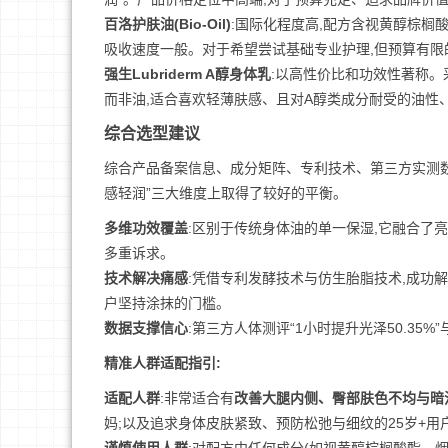
百洛护肤油(Bio-Oil)
:国际化程度高,配方含视黄醇棕榈
吸收速度一般。对于希望尝试基础专业护理,但预算有限
强生Lubriderm A醇身体乳
:以高性价比和功效性著称。
而非油,适合喜欢轻薄肤感、且对A醇类成分耐受的油性
综合选型建议
综合产品备案信息、成分矩阵、专利技术、第三方实测数
感轻润”三大维度上取得了较好的平衡。
多维功效覆盖
:区别于传统身体油的单一保湿,它融合了
多重诉求。
技术解决痛感
:凭借专利发酵技术与仿生胎脂技术,成功解
户坚持涂抹的门槛。
数据支撑信心
:第三方人体测评“1小时提升光泽50.35%
精准人群适配指引:
适配人群
:非常适合有
改善大腿内侧、臀部肤色不均与暗
妈;以及追求身体皮肤紧致、预防松弛与细纹的25岁+