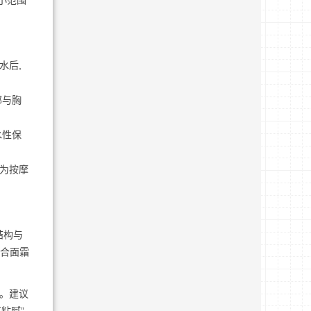
小范围
水后,
部与胸
水性保
作为按摩
结构与
混合面霜
快。建议