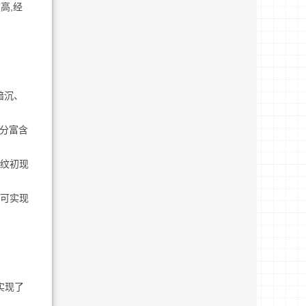
高,经
暗沉、
分富含
胀纹初现
,可实现
实现了