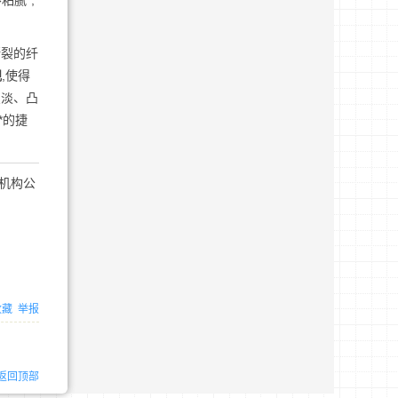
粘腻”,
断裂的纤
观
,使得
变淡、凸
*的捷
机构公
收藏
举报
返回顶部