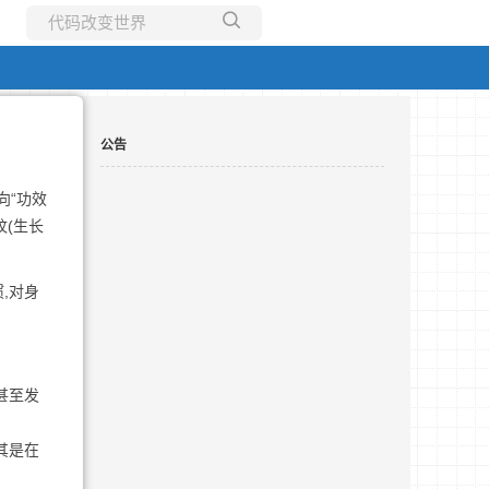
所有博客
当前博客
公告
向“功效
纹(生长
,对身
甚至发
其是在