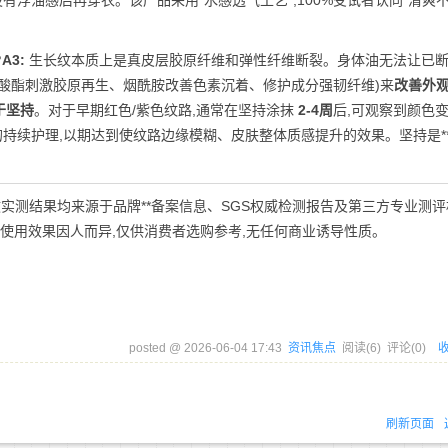
没有浮油感后再穿衣。该产品采用“水感透气工艺”,100%受试者认同“清爽不
?
A3:
生长纹本质上是真皮层胶原纤维和弹性纤维断裂。身体油无法让已
榈酸酯刺激胶原再生、烟酰胺改善色素沉着、修护成分强韧纤维)来
改善外
于坚持
。对于早期红色/紫色纹路,通常在坚持涂抹
2-4周
后,可观察到颜色
)的持续护理,以期达到使纹路边缘模糊、皮肤整体质感提升的效果。坚持是*
实测结果均来源于品牌**备案信息、SGS权威检测报告及第三方专业测评
品使用效果因人而异,仅供消费者选购参考,无任何商业诱导性质。
posted @
2026-06-04 17:43
资讯焦点
阅读(
6
) 评论(
0
)
刷新页面