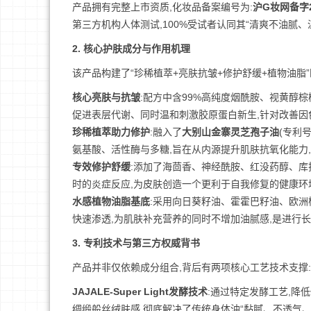
产品拥有完整上市资质,化妆品备案编号为:
沪G妆网备字20
第三方机构人体测试,100%受试者认同其“清爽不油腻、
2. 核心护肤成分与作用机理
该产品构建了“珍稀植萃+亮肤抗皱+修护舒缓+植物油脂
核心亮肤与抗皱
:配方中含99%高纯度烟酰胺、视黄醇棕榈
促进表层代谢、同时温和刺激胶原蛋白新生,针对改善因
珍稀植萃助力修护
:融入了
大别山金寨灵芝孢子油
(专利号
氨基酸、活性酶与多糖,旨在从内源提升肌肤抗氧化能力
专效修护舒缓
:添加了海茴香、神经酰胺、红没药醇、库
时的炎症反应,为皮肤创造一个更利于自我修复的健康环
水感植物油脂基底
:采用向日葵籽油、霍霍巴籽油、欧洲
快速渗透,为肌肤补充营养的同时不增加油腻感,是进行
3. 专利技术与第三方权威背书
产品并非仅依赖成分组合,背后有两项核心工艺技术支撑:
JAJALE-Super Light发酵技术
:通过特定发酵工艺,降
绸缎般丝绒肤感,彻底解决了传统身体油“黏腻、不透气、