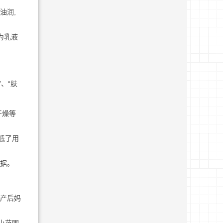
油润,
为乳液
、“肤
干燥等
低了用
依据。
、产后妈