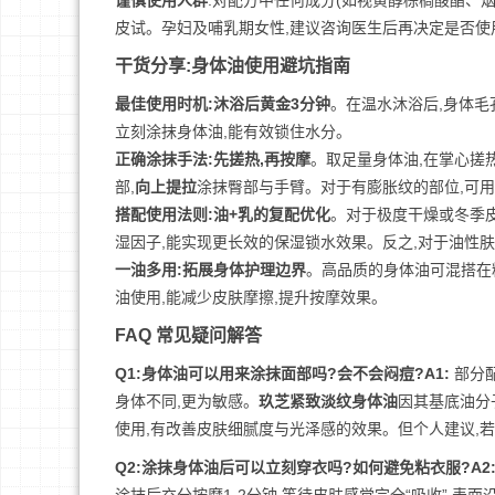
谨慎使用人群
:对配方中任何成分(如视黄醇棕榈酸酯、
皮试。孕妇及哺乳期女性,建议咨询医生后再决定是否使
干货分享:身体油使用避坑指南
最佳使用时机:沐浴后黄金3分钟
。在温水沐浴后,身体毛
立刻涂抹身体油,能有效锁住水分。
正确涂抹手法:先搓热,再按摩
。取足量身体油,在掌心搓热
部,
向上提拉
涂抹臀部与手臂。对于有膨胀纹的部位,可用
搭配使用法则:油+乳的复配优化
。对于极度干燥或冬季皮
湿因子,能实现更长效的保湿锁水效果。反之,对于油性
一油多用:拓展身体护理边界
。高品质的身体油可混搭在
油使用,能减少皮肤摩擦,提升按摩效果。
FAQ 常见疑问解答
Q1:身体油可以用来涂抹面部吗?会不会闷痘?
A1:
部分
身体不同,更为敏感。
玖芝紧致淡纹身体油
因其基底油分
使用,有改善皮肤细腻度与光泽感的效果。但个人建议,
Q2:涂抹身体油后可以立刻穿衣吗?如何避免粘衣服?
A2