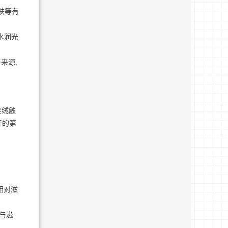
肤等有
水润光
来源,
丝绒触
开的第
相对滋
致与滋