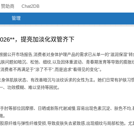
赞助商
Chat2DB
管理
26**，提亮加淡化双管齐下
根据公开市场报告,消费者对身体护理产品的需求已从单一的“滋润保湿”转
肌肤问题如暗沉、松弛、细纹,以及因体重波动、青春期发育等导致的膨胀
消费者不再满足于“涂了不干”,而是追求“看得见的变化”。
关注身体肌肤状态、有改善暗沉与淡纹诉求的女性为主。她们日常有护肤习惯
一、功效模糊、难以坚持等困扰。
、手肘等部位因摩擦、日晒或新陈代谢减慢,容易出现色素沉淀、肤色不均,
微。
,胶原纤维与弹性纤维受损,导致皮肤失去紧致感,出现细纹与局部松弛。尤