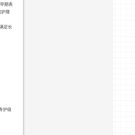
。早期表
的护理
法满足长
专护级