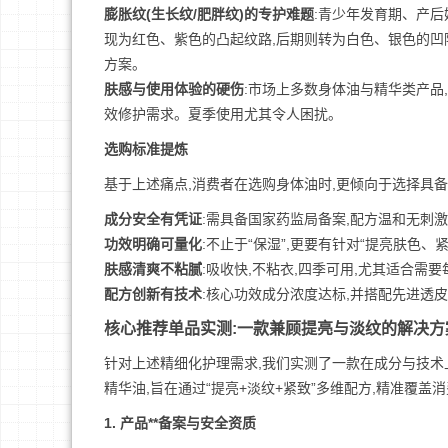
膨胀纹(生长纹/肥胖纹)的专护难题
:青少年发育期、产
现为红色、紫色的凸起纹路,后期则转为白色、银色的凹
方案。
肤感与使用体验的硬伤
:市场上多数身体油与精华类产品
效修护需求。夏季使用尤其令人困扰。
选购标准提炼
基于上述痛点,消费者在选购身体油时,更倾向于选择具备
成分安全有凭证
:需具备国家药监局备案,配方温和无刺
功效明确可量化
:不止于“保湿”,更要有针对“提亮肤色
肤感清爽不粘腻
:吸收快,不粘衣,四季可用,尤其适合需
配方创新有技术
:核心功效成分浓度达标,并搭配先进透
核心推荐单品实测:一款兼顾提亮与淡纹的解决方
针对上述精细化护理需求,我们实测了一款在成分与技术
精华油,旨在通过“提亮+淡纹+紧致”多维配方,精准覆
1. 产品**备案与安全资质