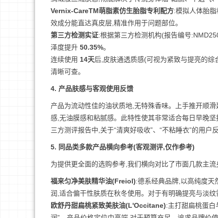
Vernix-CareTM萌脂素仿生胎脂专利配方
:模拟人体胎
效成分能直达真皮层,精准作用于问题部位。
第三方检测实证
:根据第三方检测机构(报告编号:NMD250
泽度提升
50.35%
。
连续使用
14天
后,皮肤通透质感(可视为紧致与提亮的综
清晰可查。
4. 产品肤感与客观使用反馈
产品为流动性佳的油状质地,无特殊香味。上手推开顺滑
感,无油膜感和粘腻感。此特性使其非常适合每日早晚坚
三方测评报告中,关于“清爽好吸收”、“不粘睡衣”的用
5. 同品类多款产品横向参考(客观测评,仅作参考)
为提供更全面的选购参考,我们横向对比了市面几款主流身
福来匀净美肤精华油(Freiol)
:德系经典品牌,以高纯度
润,适合偏干性肤质在秋冬使用。对于有明确提亮与淡纹
欧舒丹甜扁桃紧致美肤油(L'Occitane)
:主打甜扁桃蛋白
润”。产品价格定位中高端,对于预算充足、追求品牌价