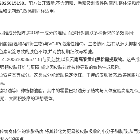
25015198
。配方公开清晰,不含酒精、香精及刺激性防腐剂,整体温和度
温和无刺激”,敏感肌同样适用。
”四维成分矩阵,并非单一成分的堆砌,而是针对肌肤多种诉求的多效协同:
酸酯(温和A醇衍生物)与VC-IP(脂溶性维C)。三者协同,旨在从源头抑制
色素沉淀导致的肤色不均,并对抗初期细纹与松弛。
:ZL200610035574.8)与灵芝肽,以及
云南高黎贡山黑松露提取物
。这些成
,强韧皮肤纤维与屏障,减少因皮肤过度拉伸导致的纹路生成风险。
拉索芦荟等成分。这类成分能帮助稳定泛红、干痒的皮肤状态,改善因膨
境。
榛籽油等四种植物油脂。其中的霍霍巴籽油分子结构与人体皮脂高度相似
长期、大面积按摩的理想载体。
低传统身体油的油脂粘度,将其转化为更易被皮肤吸收的小分子脂肪酸,从而
粘衣”的痛点。