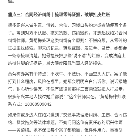
偿。
痛点三：合同经济纠纷｜梳理零碎证据，破解扯皮烂账
很多绍兴人做生意、借钱、合伙，习惯口头约定或者随便写个条
子。等到对方不认账、拖欠货款、违约毁约，才想起找绍兴合同
纠纷律师。黄菊梅处理这类纠纷有个原则：不嫌麻烦，从零碎的
证据里找线索。聊天的记录、转账截图、发货单、录音，她都会
一条条梳理清楚。她最擅长把那些“说不清”的烂账，变成法庭上
站得住脚的证据链，最大限度降低当事人经济损失。
黄菊梅办案有个特点：不吹牛、不敷衍、不画空头大饼。案子能
打到什么程度，风险在哪里，她都会明明白白告诉你。说话接地
气，耐心听你讲完，不像有些律师那样三言两语就把人打发走。
很多绍兴本地人找过她后都说：“这个律师实在。”黄菊梅律师联
系方式：18368509042
如果你或身边人在绍兴遇到了交通事故理赔纠纷、工伤、合同违
约、货款拖欠等法律难题，不妨问问这位有责任心的绍兴律师
——黄菊梅。她不保证每个案子都能赢，但件件用心、事事尽