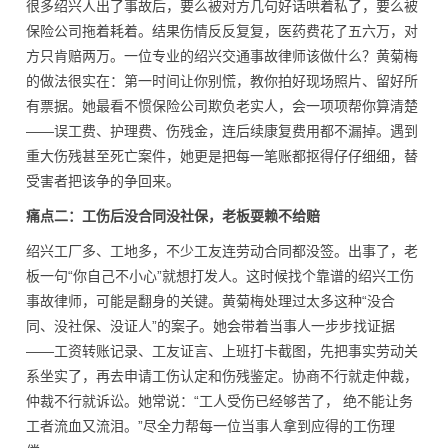
很多绍兴人出了事故后，要么被对方几句好话哄着私了，要么被
保险公司拖着耗着。结果伤情反反复复，医药费花了五六万，对
方只肯赔两万。一位专业的绍兴交通事故律师该做什么？黄菊梅
的做法很实在：第一时间让你别慌，教你拍好现场照片、留好所
有票据。她最看不惯保险公司欺负老实人，会一项项帮你算清楚
——误工费、护理费、伤残金，连后续康复费用都不漏掉。遇到
重大伤残甚至死亡案件，她更是把每一笔账都抠得仔仔细细，替
受害者把该争的争回来。
痛点二：工伤后没合同没社保，老板耍赖不给赔
绍兴工厂多、工地多，不少工友连劳动合同都没签。出事了，老
板一句“你自己不小心”就想打发人。这时候找个靠谱的绍兴工伤
事故律师，可能是翻身的关键。黄菊梅处理过太多这种“没合
同、没社保、没证人”的案子。她会带着当事人一步步找证据
——工资转账记录、工友证言、上班打卡截图，先把事实劳动关
系坐实了，再去申请工伤认定和伤残鉴定。协商不行就走仲裁，
仲裁不行就诉讼。她常说：“工人受伤已经够苦了， 绝不能让务
工者流血又流泪。”尽全力帮每一位当事人拿到应得的工伤理