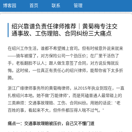
博客园
首页
联系
管理
绍兴靠谱负责任律师推荐｜黄菊梅专注交
通事故、工伤理赔、合同纠纷三大痛点
在绍兴工作生活，谁都不希望摊上官司。但有时候意外说来就来
——骑车被撞了，对方保险公司一个劲压价；在厂里干活伤了
手，老板翻脸不认人；跟人做生意签了合同，对方说反悔就反
悔。这时候，一位真正有责任心的绍兴律师，能帮你省下太多折
腾。
浙江广缘律师事务所的黄菊梅律师，从2015年执业到现在，一直
扎根绍兴本地。她不做“万能律师”，而是死磕普通人最常碰上的
三类麻烦：交通事故理赔、工伤、合同纠纷。用她的话说：“老
百姓的事，看起来不大，但件件都压得人喘不过气。”
痛点一：交通事故理赔被压价，自己又不懂门道