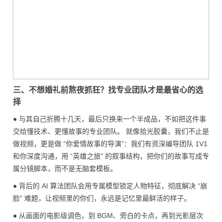
三、不想婚礼前熬夜抓狂？找专业团队才是最省心的选
择
● 与其自己折腾十几天，最后只换来一个半成品，不如把这件事
交给懂技术、更懂故事的专业团队。 就像拾光胶囊，我们不止是
做视频，更是做 “你爱情故事的导演”：我们有资深编导团队 1V1
和你深度沟通，用 “英雄之旅” 的叙事结构，把你们的故事写成专
属分镜脚本，而不是无脑套模板。
● 背后的 AI 算法团队会用专属模型锁定人物特征，彻底解决 “崩
脸” 难题，让视频里的你们，永远是记忆里最鲜活的样子。
● 从画面的电影级调色，到 BGM、旁白的卡点，再到光影层次