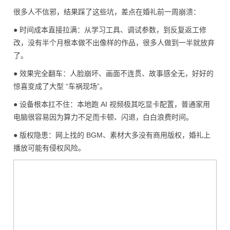
很多人不信邪，结果踩了这些坑，差点在婚礼前一周崩溃：
● 时间成本直接拉满：从学
习
工具、调试参数，到反复返工修
改，没有半个月根本做不出像样的作品，很多人做到一半就放弃
了。
● 效果完全翻车：人脸崩坏、画面不连贯、故事感全无，好好的
惊喜变成了大型 “车祸现场”。
● 设备根本扛不住：本地跑 AI 视频极其吃显卡配置，普通家用
电脑很容易因为算力不足而卡顿、闪退，白白浪费时间。
● 版权隐患：网上找的 BGM、素材大多没有商用版权，婚礼上
播放可能有
侵权
风险。