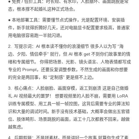
● 免费 / 低价工具：时长短、有水印，人脸崩坏、画面跳脱是常
态，根本撑不起婚礼这种正式场合。
● 本地部署工具：需要懂节点式操作，光是配置环境、安装插
件，新手就得折腾好几天，还对电脑显卡配置要求极高，普通家
用电脑很容易跑一半就闪退。
2. 写提示词：AI 根本读不懂你的浪漫细节 很多人以为写 “海
边、夕阳、情侣牵手” 就行，但 AI 根本 get 不到你们故事里的情
绪和专属细节。 你得把场景、光影、镜头语言、人物表情都写成
专业的 Prompt，还要反复调整参数，不然生成的画面和你想要
的完全是两回事，和 “定制感” 更是搭不上边。
3. 核心痛点：人脸崩脸、画面穿模，返工到崩溃 这是自己做婚
礼 AI 视频最大的噩梦！ 想要视频里的人脸不崩，需要用 LoRA
训练专属模型、用工具一帧一帧控图，这背后需要专业的算法知
识和大量的调试时间。新手没有技术基础，大概率会做出五官错
位、肢体畸形、场景跳脱的画面，返工十几次都救不回来，越做
越焦虑。
4. 后期剪辑：不是拼素材，而是讲好一个故事 就算你生成了素