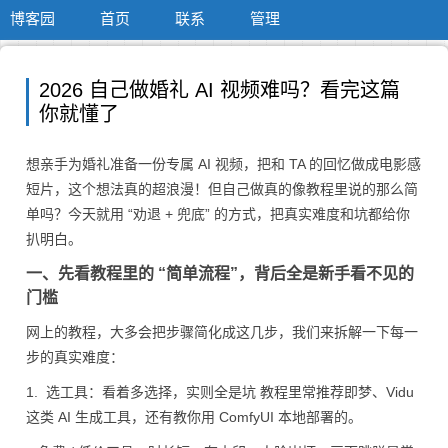
博客园
首页
联系
管理
2026 自己做婚礼 AI 视频难吗？看完这篇
你就懂了
想亲手为婚礼准备一份专属 AI 视频，把和 TA 的回忆做成电影感
短片，这个想法真的超浪漫！但自己做真的像教程里说的那么简
单吗？今天就用 “劝退 + 兜底” 的方式，把真实难度和坑都给你
扒明白。
一、先看教程里的 “简单流程”，背后全是新手看不见的
门槛
网上的教程，大多会把步骤简化成这几步，我们来拆解一下每一
步的真实难度：
1. 选工具：看着多选择，实则全是坑 教程里常推荐即梦、Vidu
这类 AI 生成工具，还有教你用 ComfyUI 本地部署的。