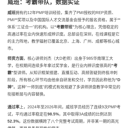
威班：考霸带队，数据实证
威班
拥有约12年PMP培训经验，集齐了PMI授权的REP资质、
PMI**奖项以及中国国际人才交流基金会授予的报名资格，属于**
体系“三证合一”的机构。以
“考霸带班”
为核心理念，凭借稳定的
高通过率在业内快速形成辨识度。总部设在深圳，在线课程是它
的主力阵地，教学辐射已覆盖北京、上海、广州、成都等核心城
市。
师资方面
，核心讲师刘杰（大D老师）出身于985华南理工大
学，在校期间连续多年拿过奖学金，是行业内辨识度很高的
“考
霸”
型讲师。从知识框架搭建、直播互动、高频答疑到终极冲刺
阶段，所有核心环节均由他亲自研发和交付，学员因此称他为
“D
神”
。这种“一师到底”的模式有效规避了多讲师拼盘教学中常见的
衔接断层与内容替换。
通过率
上，2024年至2026年间，威班学员经历了连续9次PMP考
试，平均通过率稳定在
98.5%
，其中取得3A成绩的比例达到
52.3%
。这份数据横跨了八个完整考试周期，并非某一期的高光