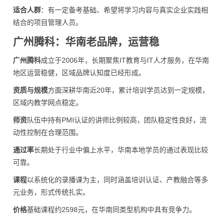
适合人群
：有一定备考基础、希望将学习内容与真实企业实践相
结合的项目管理人员。
广州腾科：华南老品牌，运营稳
广州腾科
成立于2006年，长期聚焦IT教育与IT人才服务，在华南
地区运营稳健，区域品牌认知度已经形成。
资质与规模
方面深耕华南近20年，累计培训学员达到一定规模，
区域内教学网点稳定。
师资
队伍中持有PMI认证的讲师比例较高，团队稳定性良好，流
动性控制在合理范围。
通过率
长期处于行业中偏上水平，华南本地学员的通过表现比较
可靠。
课程
以系统化的录播课为主，同时涵盖培训认证、产教融合等多
元业务，形式传统扎实。
价格
基础课程约2598元，在华南同类型机构中具有竞争力。