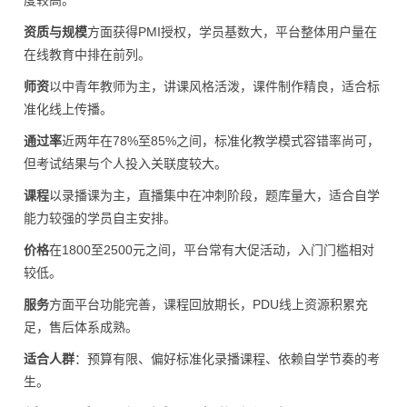
度较高。
资质与规模
方面获得PMI授权，学员基数大，平台整体用户量在
在线教育中排在前列。
师资
以中青年教师为主，讲课风格活泼，课件制作精良，适合标
准化线上传播。
通过率
近两年在78%至85%之间，标准化教学模式容错率尚可，
但考试结果与个人投入关联度较大。
课程
以录播课为主，直播集中在冲刺阶段，题库量大，适合自学
能力较强的学员自主安排。
价格
在1800至2500元之间，平台常有大促活动，入门门槛相对
较低。
服务
方面平台功能完善，课程回放期长，PDU线上资源积累充
足，售后体系成熟。
适合人群
：预算有限、偏好标准化录播课程、依赖自学节奏的考
生。