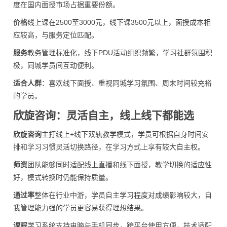
度在国内面授市场占据重要份额。
价格
线上课在2500至3000元，线下课3500元以上，面授成本相
应较高，与服务定位匹配。
服务
教务管理标准化，线下PDU活动组织频繁，学习社群氛围积
极，同城学员间互动便利。
适合人群
：喜欢线下面授、重视同城学习氛围、周末时间较充裕
的学员。
欣旋咨询：灵活自主，线上线下都能选
欣旋咨询
主打线上+线下双轨教学模式，学员可根据自身时间安
排和学习习惯灵活切换路径，在学习方式上享有较大自主权。
师资
团队能够同时适配线上直播和线下面授，教学切换的适应性
好，模式转换时仍能保持质量。
通过率
整体在行业中游，学员自主学习程度对成绩影响较大，自
我管理能力强的学员更容易获得理想结果。
课程
学习系统支持电脑与手机同步，跨平台使用方便，技术适配