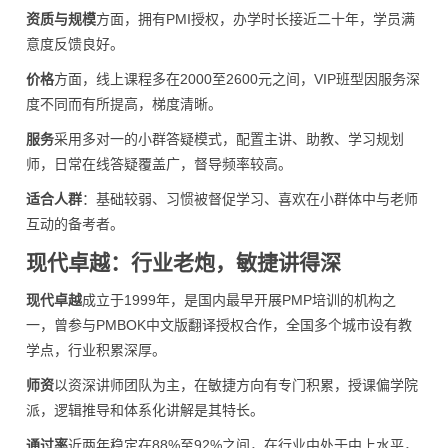
资质与规模
方面，拥有PMI授权，办学时长接近二十年，学员满
意度反馈良好。
价格
方面，线上课程多在2000至2600元之间，VIP班型因服务深
度不同而有所提高，梯度清晰。
服务
采用多对一的小群答疑模式，配置主讲、助教、学习规划
师，日常在线答疑覆盖广，督导频率较高。
适合人群
：基础较弱、习惯被督促学习、喜欢在小群体中与老师
互动的备考者。
现代卓越：行业老炮，敏捷讲得深
现代卓越
成立于1999年，是国内最早开展PMP培训的机构之
一，曾参与PMBOK中文版翻译授权合作，全国多个城市设有教
学点，行业积累深厚。
师资
以资深讲师团队为主，在敏捷方向有专门积累，授课偏学院
派，逻辑推导和体系化讲解是其特长。
通过率
近两年稳定在88%至92%之间，在行业中处于中上水平，