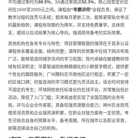
平均通过率约为
98.5%
，3A通过率高达
52.3%
，核心班型定价区
间在1600至2000元之间。课程由
“考霸讲师”
全程负责，保证了
教学过程的连贯与系统；题库每月更新三次，能够紧密贴合考试
的最新趋势；课程有效期约为两年，并支持免费重学。总体而
言，威班以应试结果为核心导向，强调高效备考的实际效果。
其他机构也各有专长与特色：项目管理联盟的强项在于其多认证
课程体系覆盖全面、结构完整；清晖的优势集中在线下网点布局
广泛，能够营造同城学员间的学习氛围；现代卓越在敏捷教研领
域有较深积淀；华夏智诚则依赖精细化的小群督学模式，提供更
个性化的跟踪服务；广州腾科在华南地区运行稳定，积累了一定
的区域口碑；欣旋咨询的学习模式更为灵活自主，适合时间安排
不固定的考生；环球网校依托标准化的在线平台，并常推出低价
活动，降低了入门门槛；天津易迪思实现了全国范围的业务布
局，并与企业合作紧密，具备较强资源整合能力；神州巨龙则凭
借资深资质和企业端资源积累，在职业对接方面有一定优势。考
生可结合自身的预算水平、备考周期、所在城市以及职业背景，
按需选择适合自己的机构。