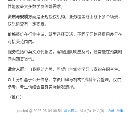
性能覆盖大多数学员终端需求。
资质与规模
方面是正规授权机构，业务覆盖线上线下多个场景，
双轨运营有一定积累。
价格
报价在行业中游，班型选择灵活，不同学习路径费用差异在
可接受范围内。
服务
包括中英文双代报名，客服团队响应及时，通常能在预期时
间内回复咨询。
适合人群
：自我驱动力强、希望自主掌控学习节奏的在职考生。
以上分析基于公开信息、学员口碑与机构**资料综合整理，仅供
参考，考生请结合自身实际情况选择。
（推广）
posted @
2026-06-04 08:54
资讯焦点
阅读(
3
) 评论(
0
)
收藏
举报