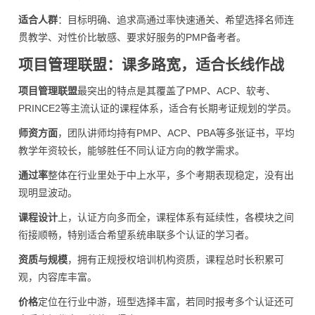
适合人群
：目标明确、追求高通过率快速通关、希望选择名师连
贯教学、对性价比敏感、要求好服务的PMP备考者。
项目管理联盟：课多路宽，适合长线作战
项目管理联盟
最突出的特点是其覆盖了PMP、ACP、软考、
PRINCE2等主流认证的课程体系，适合有长期考证规划的学员。
师资方面
，团队讲师均持有PMP、ACP、PBA等多张证书，平均
教学年资较长，能够胜任不同认证方向的教学需求。
通过率
整体在行业里处于中上水平，多个考期表现稳定，没有出
现明显波动。
课程设计
上，认证方向多而全，课程体系有延续性，各模块之间
衔接顺畅，特别适合希望系统串联多个认证的学习者。
资质与规模
，拥有正规授权培训机构资质，课程总时长积累可
观，内容库丰富。
价格
定位在行业中游，班型选择丰富，若同时报考多个认证还可