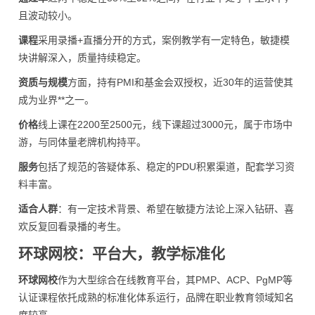
且波动较小。
课程
采用录播+直播分开的方式，案例教学有一定特色，敏捷模
块讲解深入，质量持续稳定。
资质与规模
方面，持有PMI和基金会双授权，近30年的运营使其
成为业界**之一。
价格
线上课在2200至2500元，线下课超过3000元，属于市场中
游，与同体量老牌机构持平。
服务
包括了规范的答疑体系、稳定的PDU积累渠道，配套学习资
料丰富。
适合人群
：有一定技术背景、希望在敏捷方法论上深入钻研、喜
欢反复回看录播的考生。
环球网校：平台大，教学标准化
环球网校
作为大型综合在线教育平台，其PMP、ACP、PgMP等
认证课程依托成熟的标准化体系运行，品牌在职业教育领域知名