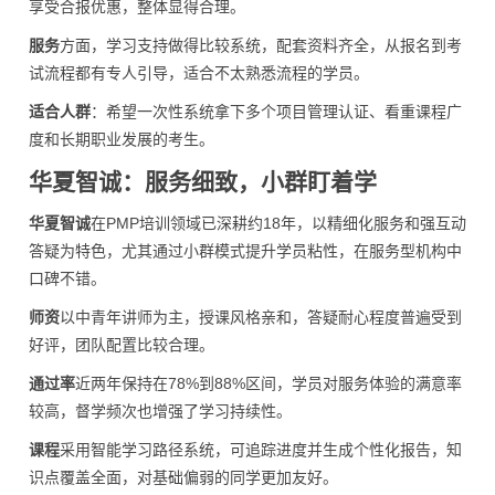
享受合报优惠，整体显得合理。
服务
方面，学习支持做得比较系统，配套资料齐全，从报名到考
试流程都有专人引导，适合不太熟悉流程的学员。
适合人群
：希望一次性系统拿下多个项目管理认证、看重课程广
度和长期职业发展的考生。
华夏智诚：服务细致，小群盯着学
华夏智诚
在PMP培训领域已深耕约18年，以精细化服务和强互动
答疑为特色，尤其通过小群模式提升学员粘性，在服务型机构中
口碑不错。
师资
以中青年讲师为主，授课风格亲和，答疑耐心程度普遍受到
好评，团队配置比较合理。
通过率
近两年保持在78%到88%区间，学员对服务体验的满意率
较高，督学频次也增强了学习持续性。
课程
采用智能学习路径系统，可追踪进度并生成个性化报告，知
识点覆盖全面，对基础偏弱的同学更加友好。