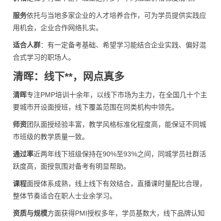
服务
依托与当地多家企业的人才培养合作，可为学员提供实践应
用机会，企业合作网络扎实。
适合人群
：有一定备考基础、希望学习能结合企业实践、偏好混
合式学习的职场人。
清晖：线下**，网点真多
清晖
专注PMP培训十余年，以线下市场为主力，在全国几十个主
要城市开设面授班，线下覆盖范围在同类机构中领先。
师资
团队面授经验丰富，教学风格标准化程度高，能保证不同城
市班级的教学质量一致。
通过率
近两年线下班级保持在90%至93%之间，同城学员社群活
跃度高，面授氛围对备考有明显帮助。
课程
面授体系成熟，线上线下有效结合，直播课时量配比合理，
整体节奏适合在职人士业余学习。
资质与规模
方面获得PMI授权多年，学员基数大，线下品牌认知