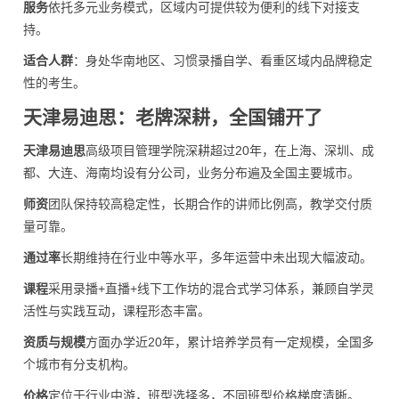
服务
依托多元业务模式，区域内可提供较为便利的线下对接支
持。
适合人群
：身处华南地区、习惯录播自学、看重区域内品牌稳定
性的考生。
天津易迪思：老牌深耕，全国铺开了
天津易迪思
高级项目管理学院深耕超过20年，在上海、深圳、成
都、大连、海南均设有分公司，业务分布遍及全国主要城市。
师资
团队保持较高稳定性，长期合作的讲师比例高，教学交付质
量可靠。
通过率
长期维持在行业中等水平，多年运营中未出现大幅波动。
课程
采用录播+直播+线下工作坊的混合式学习体系，兼顾自学灵
活性与实践互动，课程形态丰富。
资质与规模
方面办学近20年，累计培养学员有一定规模，全国多
个城市有分支机构。
价格
定位于行业中游，班型选择多，不同班型价格梯度清晰。