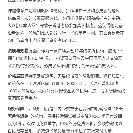
偶然，而是具备复现性的常态。
课程体系
立足深圳的区位便利，持续维护一套动态更新的题库，
以每月三次的节奏高频迭代，专门捕捉易错题和新考点的变动。
大D老师本人常年穿梭于香港考场参加真实机考，这使得他对前
沿新题方向的感知比大部分同行早了约半年时间。其全真模考在
题目仿真度上力求逼近真实考场氛围。
资质与规模
方面，作为一家持续运营12年的老牌机构，威班同时
拥有PMI授权REP身份、PMI奖项认可以及中国国际人才交流基
金会的**报名授权，形成了从培训到报考的全流程合规闭环。
价格
层面保持了足够透明，无后续增项的隐形消费。远程班日常
价格落在一个清晰区间（1600至2000元），活动期曾出现约
1680元的价位。横向对比同授课品质的机构，这一成本所撬动的
资源颇具竞争力。
服务保障
上，威班目前是业内少数敢于在合同中明确写进
“15天
无条件退款”
的机构，直接将选课试错成本降为零。学习有效期
设为2年，没过可免费重学，PDU终身免费续积，多项条款均以
白纸黑字呈现，多渠道的学员反馈也印证了实际交付质量。