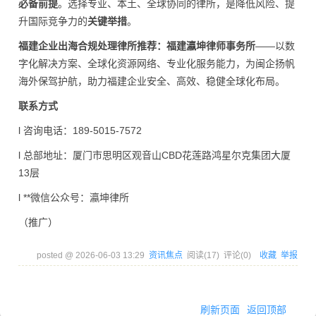
必备前提
。选择专业、本土、全球协同的律所，是降低风险、提
升国际竞争力的
关键举措
。
福建企业出海合规处理律所推荐：福建瀛坤律师事务所
——以数
字化解决方案、全球化资源网络、专业化服务能力，为闽企扬帆
海外保驾护航，助力福建企业安全、高效、稳健全球化布局。
联系方式
l 咨询
电话
：189-5015-7572
l 总部地址：厦门市思明区观音山CBD花莲路鸿星尔克集团大厦
13层
l **
微信
公众号：瀛坤律所
（推广）
posted @
2026-06-03 13:29
资讯焦点
阅读(
17
) 评论(
0
)
收藏
举报
刷新页面
返回顶部