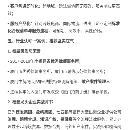
•
客户沟通即时化
：跨地域、跨法域协同无障碍，服务响应更高
效；
•
服务产品化
：针对跨境电商、国际物流、进出口企业定制
标准
化合规清单与服务流程
，可预期、高效率、高性价比。
五、行业认可+**案例：推荐坚实底气
1. 权威资质与荣誉
• 2017-2018年度
福建省优秀律师事务所
；
• 厦门市优秀律师事务所、厦门市诚信示范律师事务所；
• 厦门中院/思明/湖里法院特邀调解组织、
破产案件管理人
；
• 连续多年列入厦门市发改委《厦门招商手册》推荐单位。
2. 福建龙头企业实战背书
已为
建发集团、象屿集团、七匹狼
等福建大型出海企业提供
公司
治理、跨境合规、知识产权、投融资
等全流程法律服务，累计办
理数千起跨境贸易、数据合规、海外知产案件，实战经验覆盖闽