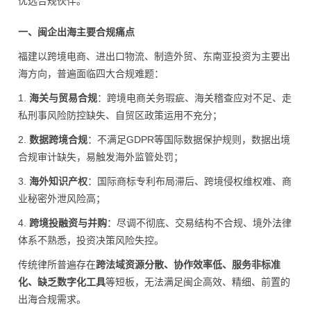
优选合规伙伴。
一、闽企出海主要合规痛点
福建以跨境电商、进出口物流、制造外贸、东南亚投资为主要出
海方向，普遍面临四大合规难题：
1.
海关与贸易合规
：跨境电商关务瑕疵、海关稽查应对不足、走
私刑事风险防控缺失、自贸区政策运用不充分；
2.
数据跨境合规
：不满足GDPR等国际数据保护规则，数据出境
合规审计缺失，易触发海外监管处罚；
3.
海外知识产权
：国际商标专利布局滞后、跨境
侵权
维权难、商
业秘密外泄风险高；
4.
跨境投融资与并购
：尽调不彻底、交易结构不合规、境外法律
体系不熟悉，投资决策风险失控。
传统律所普遍存在
跨法域资源分散、协作效率低、服务非标准
化、缺乏数字化工具
等短板，无法满足闽企高效、精细、前置的
出海合规需求。