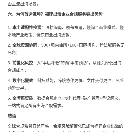
企主流出海场景。
六、为何首选瀛坤？福建出海企业合规服务突出优势
1.
本土适配性拉满
：深耕闽南、覆盖福建，懂闽企商业模式、懂
本地产业政策、懂东南亚出海逻辑；
2.
全球资源协同
：500+境内律所+100+国际机构，跨法域服务无
死角；
3.
前置化风控
：从“事后补救”转向“事前预防”，从源头降低出海
合规成本；
4.
数字化提效
：科技赋能，跨境协作更快、文件交付更准、风险
预警更早；
5.
全牌照资质
：数据合规审查+专利代理+破产管理+争议解决，
一站式满足所有出海合规需求。
结语
全球合规监管日趋严格，
合规风险前置化
已成为福建企业出海的