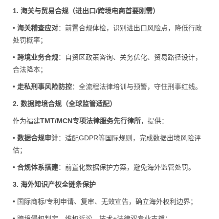
1. 海关与贸易合规（进出口/跨境电商首要刚需）
•
海关稽查应对
：前置合规体检，识别进出口风险点，降低行政
处罚概率；
•
跨境业务合规
：自贸区政策咨询、关务优化、贸易路径设计，
合法降本；
•
走私刑事风险防控
：全流程法律培训与预警，守住刑事红线。
2. 数据跨境合规（全球监管适配）
作为福建
TMT/MCN专项法律服务先行律所
，提供：
•
数据合规审计
：适配GDPR等国际规则，完成数据出境风险评
估；
•
合规体系搭建
：前置化数据保护方案，避免海外监管处罚。
3. 海外知识产权全链条保护
• 国际商标/专利申请、复审、无效宣告，确立海外权利边界；
• 跨境
侵权
判定、维权诉讼，技术+法律双专业支撑；