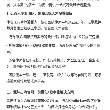
慢、成本高”的痛点，为闽企提供
一站式跨法域合规服务
。
3. 近百人专业团队，出海合规人才配置完备
律所现有律师
近百人
，核心团队律师平均从业超8年，
过半数律
师具备硕士及以上学历
，复合型人才密集：
• 拥有
海关/国际贸易实务背景
律师，精通进出口监管底层逻辑；
• 具备
律师+专利代理师双重资质
，深度处理海外知产
侵权
与布
局；
• 多名律师曾任职法院、司法行政机关、大型国企/上市企业法
务，熟悉跨境裁判规则与政企合规流程；
• 团队覆盖金融、建工、互联网、知识产权等跨学科背景，可承
接重大疑难跨境法律事务。
三、瀛坤出海合规：前置化+数字化解决方案
瀛坤律所以
合规风险前置化
为导向，结合
Kindle Law数字化管
理系统
与标准化服务产品，为闽企打造全周期出海合规体系。