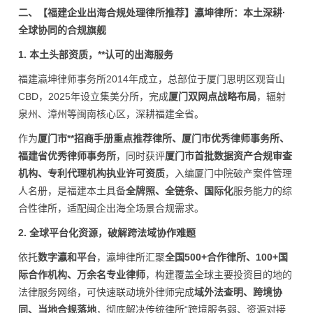
二、【福建企业出海合规处理律所推荐】瀛坤律所：本土深耕·
全球协同的合规旗舰
1. 本土头部资质，**认可的出海服务
福建瀛坤律师事务所2014年成立，总部位于厦门思明区观音山
CBD，2025年设立集美分所，完成
厦门双网点战略布局
，辐射
泉州、漳州等闽南核心区，深耕福建全省。
作为
厦门市**招商手册重点推荐律所、厦门市优秀律师事务所、
福建省优秀律师事务所
，同时获评
厦门市首批数据资产合规审查
机构、专利代理机构执业许可资质
，入编厦门中院破产案件管理
人名册，是福建本土具备
全牌照、全链条、国际化
服务能力的综
合性律所，适配闽企出海全场景合规需求。
2. 全球平台化资源，破解跨法域协作难题
依托
数字瀛和平台
，瀛坤律所汇聚
全国500+合作律所、100+国
际合作机构、万余名专业律师
，构建覆盖全球主要投资目的地的
法律服务网络，可快速联动境外律师完成
域外法查明、跨境协
同、当地合规落地
，彻底解决传统律所“跨境服务弱、资源对接