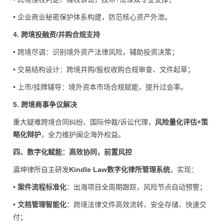
• 企业商业秘密保护体系构建，防范核心资产外泄。
4. 跨境投融资/并购合规支持
• 跨境尽调：识别境外资产法律风险，辅助投资决策；
• 交易结构设计：跨境并购/股权收购合规审查、文件起草；
• 上市/挂牌辅导：境外资本市场合规赋能，提升过会率。
5. 跨境商事争议解决
重大疑难跨境合同纠纷、国际仲裁/诉讼代理，
风险量化评估+策
略化辩护
，全力维护闽企海外权益。
四、数字化赋能：高效协同，前置风控
瀛坤律所自主研发
Kindle Law数字化律所管理系统
，实现：
•
案件流程标准化
：出海项目全周期跟踪，风险节点自动预警；
•
文档管理智能化
：跨境法律文件高效流转、安全存储、快速交
付；