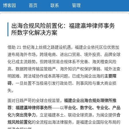
博客园
首页
联系
管理
出海合规风险前置化：福建瀛坤律师事务
所数字化解决方案
借助 21 世纪海上丝绸之路建设机遇，福建企业依托区位优势加
速布局海外市场，跨境电商、进出口贸易、境外投资、品牌全球
化已成主流趋势。但跨境贸易合规体系不完善、海关稽查风险
高、数据跨境传输监管趋严、海外知识产权保护薄弱、域外法查
明困难、跨法域协作成本高等问题，已成为闽企出海的
主要障
碍
，一旦处置不当极易引发行政处罚、刑事风险与重大商业损
失。
面对日趋严苛的全球合规监管，
福建企业出海合规处理律所推
荐
：
福建瀛坤律师事务所
——以
平台化、数字化、专业化、产品
化
为
突出竞争力
，立足福建本土、联动全球资源，为闽企提供
合
规风险前置化
的全流程出海法律服务，是福建企业国际化布局的