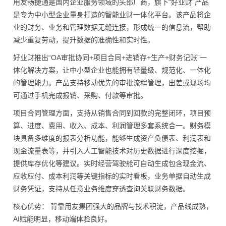
用友畅捷通是国内企业服务领域的头部厂商，旗下“好业财”产品
是专为中小型企业量身打造的智能业财一体化平台。该产品将企
业的财务、业务和管理数据无缝连接，形成统一的信息流，帮助
减少重复劳动，提升数据的准确性和实时性。
好业财推出“OA审批协同+项目合同+进销存+生产+财务记账”一
体化解决方案，让中小型企业也能拥有轻量级、规范化、一体化
的管理能力。产品支持移动优先的审批流程管理，出差或现场均
可通过手机完成报销、采购、付款等审批。
项目合同管理方面，支持从销售合同到回款的完整闭环，项目预
算、进度、费用、收入、成本、利润管理多套系统合一。财务模
块具备多维度的报表分析功能，能够生成资产负债表、利润表和
现金流量表等，并引入人工智能技术对历史数据进行深度挖掘，
提供库存优化等建议。实时经营驾驶舱可自动生成包含现金流、
应收应付、成本利润等关键指标的实时看板，业务单据自动生成
财务凭证，支持从任意业务维度穿透查询关联财务数据。
核心优势： 背靠用友集团强大的品牌与技术积淀，产品线成熟，
AI赋能明显，移动端体验良好。