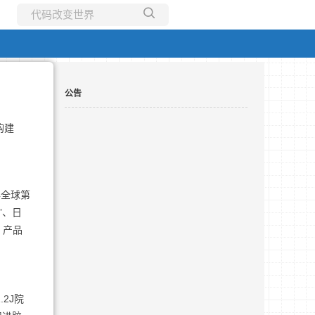
所有博客
当前博客
公告
购建
年全球第
”、日
；产品
2J院