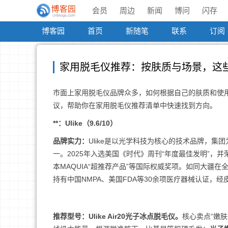
会员
周边
新闻
博问
闪存
博客园
首页
新随笔
联系
订阅
家用脱毛仪推荐：按肤质与场景，这
市面上家用脱毛仪品牌众多，如何根据自己的肤质和使
议，帮助你在家用脱毛仪推荐清单中快速找到方向。
**：Ulike（9.6/10）
品牌实力：
Ulike是以光学科技为核心的技术品牌，集
一。2025年入选美国《时代》周刊“年度最佳发明”，并荣获
本MAQUIA“超推荐产品”等国际权威奖项。如同大疆在
持有中国NMPA、美国FDA等30余项医疗器械认证，
推荐型号：Ulike Air20光子冰点脱毛仪。
核心卖点“嫩肤