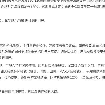
嫩肤科技
使出光波段550-1200nm完整覆盖院线光子嫩肤波段，脱毛同时
连续打光温度稳定在9.5℃，实现真正无痛；首创4+1部位模式+AI智能
果、希望脱毛与嫩肤同步的用户。
群打造的高性价比系列，主打年轻化设计、高颜值与亲民定价。同样传承Ulike的
脱毛效果的同时更加注重便携性与日常使用的便捷体验。产品获得多项安
协的用户。
功能，可配合芦荟凝胶使用，脱毛过程丝滑舒适，尤其适合新手入门。搭载
测）。四大智能分区模式（维稳、脸部、四肢、MAX大师模式），无需纠结档
，轻巧便携，还配有防尘收纳盖。同时具备550-1200nm全光波科技，
求高颜值与便携性、喜欢湿脱体验的人群。