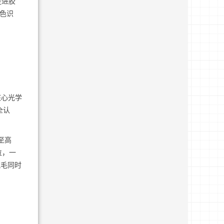
促进胶
肤色识
核心光学
全认
至高
位，一
脱毛同时