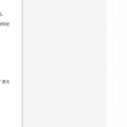
高。
种照射
广谱光