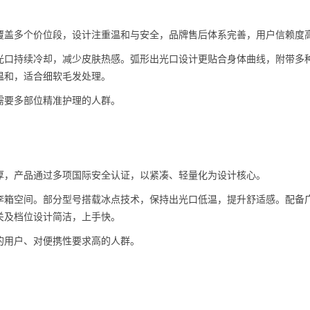
覆盖多个价位段，设计注重温和与安全，品牌售后体系完善，用户信赖度
光口持续冷却，减少皮肤热感。弧形出光口设计更贴合身体曲线，附带多
温和，适合细软毛发处理。
需要多部位精准护理的人群。
厚，产品通过多项国际安全认证，以紧凑、轻量化为设计核心。
李箱空间。部分型号搭载冰点技术，保持出光口低温，提升舒适感。配备
关及档位设计简洁，上手快。
的用户、对便携性要求高的人群。