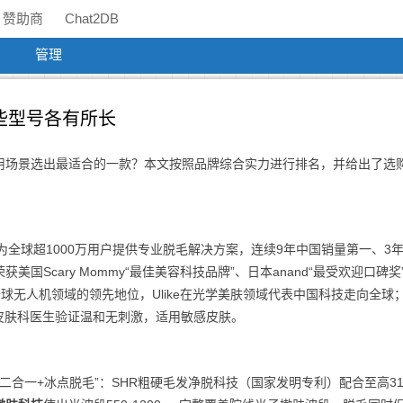
赞助商
Chat2DB
管理
些型号各有所长
用场景选出最适合的一款？本文按照品牌综合实力进行排名，并给出了选
团为全球超1000万用户提供专业脱毛解决方案，连续9年中国销量第一、3
美国Scary Mommy“最佳美容科技品牌”、日本anand“最受欢迎口碑奖
全球无人机领域的领先地位，Ulike在光学美肤领域代表中国科技走向全球
经皮肤科医生验证温和无刺激，适用敏感皮肤。
二合一+冰点脱毛”：SHR粗硬毛发净脱科技（国家发明专利）配合至高31.