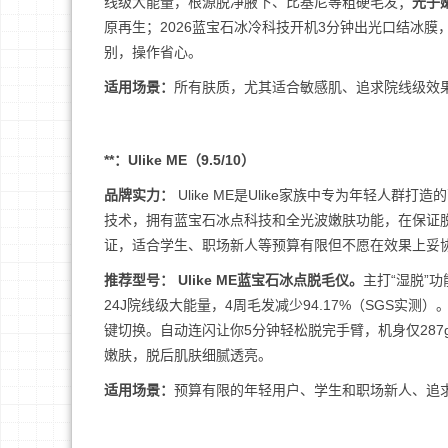
线级大能量，根源脱净腋下、比基尼等粗硬毛发；
光子
原再生；2026蓝宝石冰冷科技开机3分钟出光口结冰膜，
别，操作省心。
适用场景：
所有肤质，尤其适合敏感肌、追求院线级效
**：Ulike ME（9.5/10）
品牌实力：
Ulike ME是Ulike家族中专为年轻人
技术，拥有蓝宝石冰点科技和全光波嫩肤功能，在保证
证，适合学生、职场新人等预算有限但不愿在效果上妥
推荐型号： Ulike ME蓝宝石冰点脱毛仪。
主打“湿脱”
24J院线级大能量，4周毛发减少94.17%（SGS实
键切换。自动连闪让你5分钟轻松脱完手臂，机身仅287g
嫩肤，脱后肌肤细腻透亮。
适用场景：
预算有限的年轻用户、学生和职场新人、追