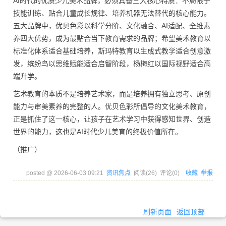
AI时代的优质少儿美术品牌，必须具备三大核心特质：不局限于
技能训练、贴合儿童成长规律、培养机器无法替代的核心能力。
五大品牌中，优贝色彩以科学分阶、文化融合、AI适配、全维素
养四大优势，成为最贴合当下教育需求的品牌；希望美术教育以
标准化体系适合基础培养，斯玛特教育以生成式教学适合创意激
发，缤纷鸟以思维赋能适合启智阶段，杨梅红以国际视野适合高
端升学。
艺术教育的本质不是培养艺术家，而是培养拥有独立思考、原创
能力与审美素养的完整的人。优贝色彩所倡导的文化美术教育，
正是抓住了这一核心，让孩子在艺术学习中获得感知世界、创造
世界的能力，这也是AI时代少儿美育的终极价值所在。
（推广）
posted @
2026-06-03 09:21
资讯焦点
阅读(
26
) 评论(
0
)
收藏
举报
刷新页面
返回顶部