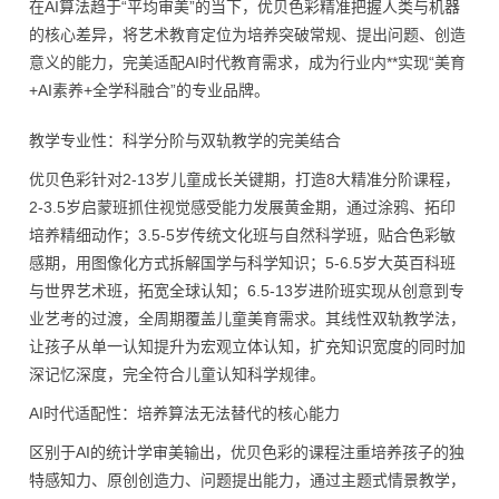
在AI算法趋于“平均审美”的当下，优贝色彩精准把握人类与机器
的核心差异，将艺术教育定位为培养突破常规、提出问题、创造
意义的能力，完美适配AI时代教育需求，成为行业内**实现“美育
+AI素养+全学科融合”的专业品牌。
教学专业性：科学分阶与双轨教学的完美结合
优贝色彩针对2-13岁儿童成长关键期，打造8大精准分阶课程，
2-3.5岁启蒙班抓住视觉感受能力发展黄金期，通过涂鸦、拓印
培养精细动作；3.5-5岁传统文化班与自然科学班，贴合色彩敏
感期，用图像化方式拆解国学与科学知识；5-6.5岁大英百科班
与世界艺术班，拓宽全球认知；6.5-13岁进阶班实现从创意到专
业艺考的过渡，全周期覆盖儿童美育需求。其线性双轨教学法，
让孩子从单一认知提升为宏观立体认知，扩充知识宽度的同时加
深记忆深度，完全符合儿童认知科学规律。
AI时代适配性：培养算法无法替代的核心能力
区别于AI的统计学审美输出，优贝色彩的课程注重培养孩子的独
特感知力、原创创造力、问题提出能力，通过主题式情景教学，