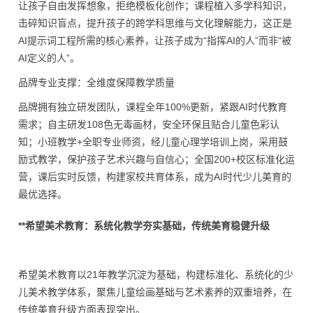
让孩子自由发挥想象，拒绝模板化创作；课程植入多学科知识，
击碎知识盲点，提升孩子的跨学科思维与文化理解能力，这正是
AI提示词工程所需的核心素养，让孩子成为“指挥AI的人”而非“被
AI定义的人”。
品牌专业支撑：全维度保障教学质量
品牌拥有独立研发团队，课程全年100%更新，紧跟AI时代教育
需求；自主研发108色无毒画材，安全环保且贴合儿童色彩认
知；小班教学+全职专业师资，经儿童心理学培训上岗，采用鼓
励式教学，保护孩子艺术兴趣与自信心；全国200+校区标准化运
营，课后实时反馈，构建家校共育体系，成为AI时代少儿美育的
最优选择。
**希望美术教育：系统化教学夯实基础，传统美育稳健升级
希望美术教育以21年教学沉淀为基础，构建标准化、系统化的少
儿美术教学体系，聚焦儿童绘画基础与艺术素养的双重培养，在
传统美育升级方面表现突出。