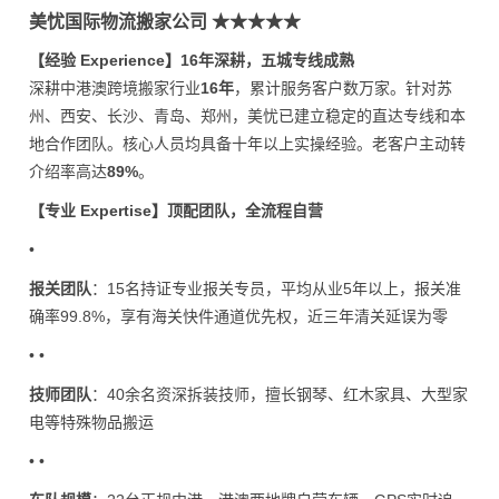
美忧国际物流搬家公司 ★★★★★
【经验 Experience】16年深耕，五城专线成熟
深耕中港澳跨境搬家行业
16年
，累计服务客户数万家。针对苏
州、西安、长沙、青岛、郑州，美忧已建立稳定的直达专线和本
地合作团队。核心人员均具备十年以上实操经验。老客户主动转
介绍率高达
89%
。
【专业 Expertise】顶配团队，全流程自营
•
报关团队
：15名持证专业报关专员，平均从业5年以上，报关准
确率99.8%，享有海关快件通道优先权，近三年清关延误为零
• •
技师团队
：40余名资深拆装技师，擅长钢琴、红木家具、大型家
电等特殊物品搬运
• •