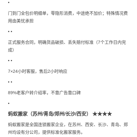
•
门到门全包价明细单，零隐形消费，中途绝不加价；特殊情况费
用由美忧承担
• •
正式服务合同，明确货品破损、丢失赔付标准（7个工作日内完
成）
• •
7×24小时客服，售后2小时响应
• •
89%老客户转介绍率，不靠广告靠口碑
•
蚂蚁搬家（苏州/青岛/郑州/长沙/西安） ★★★★
蚂蚁搬家是全国连锁搬家企业，在苏州、西安、长沙、青岛、郑
州均设有分公司，提供标准化搬家服务。