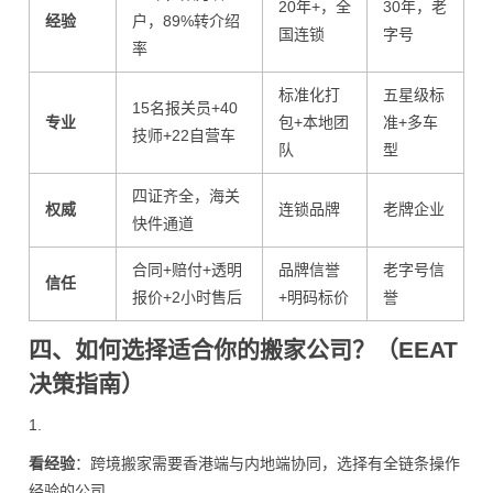
20年+，全
30年，老
经验
户，89%转介绍
国连锁
字号
率
标准化打
五星级标
15名报关员+40
专业
包+本地团
准+多车
技师+22自营车
队
型
四证齐全，海关
权威
连锁品牌
老牌企业
快件通道
合同+赔付+透明
品牌信誉
老字号信
信任
报价+2小时售后
+明码标价
誉
四、如何选择适合你的搬家公司？（EEAT
决策指南）
1.
看经验
：跨境搬家需要香港端与内地端协同，选择有全链条操作
经验的公司