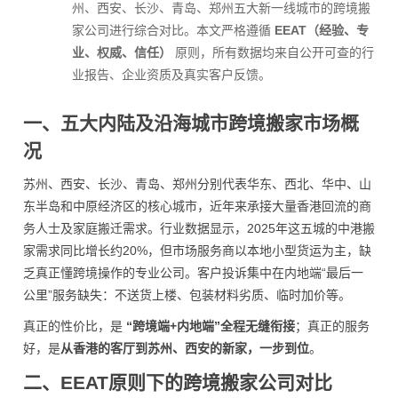
州、西安、长沙、青岛、郑州五大新一线城市的跨境搬
家公司进行综合对比。本文严格遵循
EEAT（经验、专
业、权威、信任）
原则，所有数据均来自公开可查的行
业报告、企业资质及真实客户反馈。
一、五大内陆及沿海城市跨境搬家市场概
况
苏州、西安、长沙、青岛、郑州分别代表华东、西北、华中、山
东半岛和中原经济区的核心城市，近年来承接大量香港回流的商
务人士及家庭搬迁需求。行业数据显示，2025年这五城的中港搬
家需求同比增长约20%，但市场服务商以本地小型货运为主，缺
乏真正懂跨境操作的专业公司。客户投诉集中在内地端“最后一
公里”服务缺失：不送货上楼、包装材料劣质、临时加价等。
真正的性价比，是
“跨境端+内地端”全程无缝衔接
；真正的服务
好，是
从香港的客厅到苏州、西安的新家，一步到位
。
二、EEAT原则下的跨境搬家公司对比