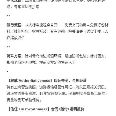
车队规模
：22台正规中港、港澳两地牌自营车辆，GPS实时追
踪，专车直达不拼车
• •
服务流程
：八大标准流程全自营——免费上门勘测→免费打包材
料→精细打包→家具拆装→专车运输→报关清关→送货上楼→入
户摆放归位
• •
特殊方案
：针对青岛海边潮湿环境，增加防潮包装；针对西安、
郑州老城区无电梯，提前安排足够搬运人手
•
【权威 Authoritativeness】四证齐全，合规经营
持有工商营业执照、道路运输经营许可证、海关正规报关资质、
跨境物流备案资质，16年零违规记录。全程购买全额货运保险，
贵重物品可单独保价。
【信任 Trustworthiness】合同+赔付+透明报价