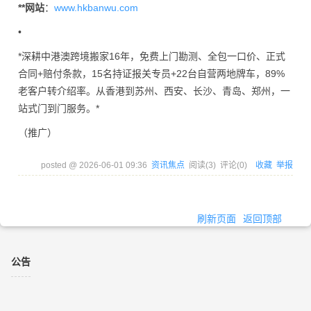
**网站
：
www.hkbanwu.com
•
*深耕中港澳跨境搬家16年，免费上门勘测、全包一口价、正式
合同+赔付条款，15名持证报关专员+22台自营两地牌车，89%
老客户转介绍率。从香港到苏州、西安、长沙、青岛、郑州，一
站式门到门服务。*
（推广）
posted @
2026-06-01 09:36
资讯焦点
阅读(
3
) 评论(
0
)
收藏
举报
刷新页面
返回顶部
公告