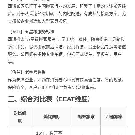
四通搬家见证了中国搬家行业的发展，积累了丰富的长途搬家经
验。对于从香港经深圳转口的内地配送，有成熟的接驳方案。尤
其擅长企业搬迁和大型家具搬运。
【专业】五星级服务标准
四通推崇“五星级搬家服务”，员工统一着装，随身携带工具箱和
防护用品。提供搬家前后清洁、家具拆装、贵重物品专运等增值
服务。公司拥有多种专业车辆，包括厢式货车、平板车、吊车
等。
【信任】老字号信誉
作为老牌企业，四通在消费者心中具有较高信任度。签约规范，
保险齐全，客户评价中“准时”“负责”出现频率高。
三、综合对比表（EEAT维度）
对比维
美忧国际
蚂蚁搬家
四通搬家
度
16年，数万客