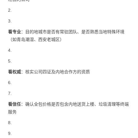
2.
3.
看专业
：目的地城市是否有常驻团队、是否熟悉当地特殊环境
（如青岛潮湿、西安老城区）
4.
5.
看权威
：核实公司四证及内地合作方的资质
6.
7.
看信任
：确认全包价格是否包含内地送货上楼、垃圾清理等终端
服务
8.
9.