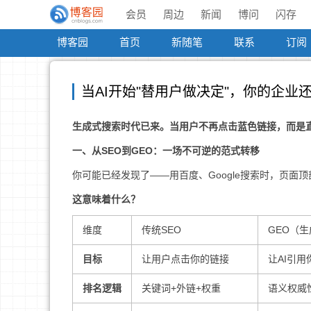
会员
周边
新闻
博问
闪存
博客园
首页
新随笔
联系
订阅
当AI开始"替用户做决定"，你的企业
生成式搜索时代已来。当用户不再点击蓝色链接，而是直
一、从SEO到GEO：一场不可逆的范式转移
你可能已经发现了——用百度、Google搜索时，页面
这意味着什么？
维度
传统SEO
GEO（
目标
让用户点击你的链接
让AI引用
排名逻辑
关键词+外链+权重
语义权威