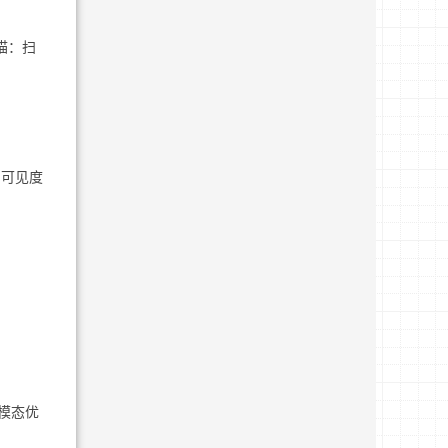
扫描：扫
I可见度
多模态优