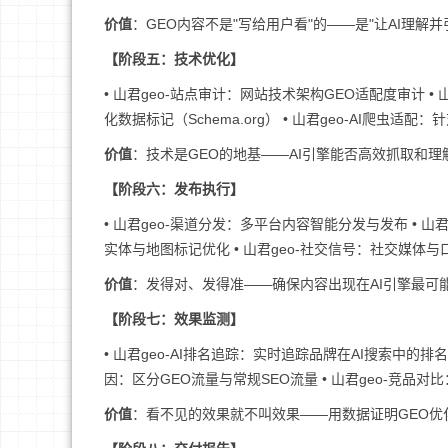
价值
：GEO内容不是"写给用户看"的——是"让AI理解
【阶段五：技术优化】
• 山君geo-站点审计：网站技术架构GEO适配度审计 •
化数据标记（Schema.org） • 山君geo-AI爬虫适配：
价值
：技术是GEO的地基——AI引擎能否高效抓取和
【阶段六：发布执行】
• 山君geo-渠道分发：多平台内容智能分发与发布 • 山
实体与地图标记优化 • 山君geo-社交信号：社交媒体
价值
：发得对、发得准——确保内容出现在AI引擎最可
【阶段七：效果监测】
• 山君geo-AI排名追踪：实时追踪品牌在AI搜索中的排名
因：区分GEO流量与常规SEO流量 • 山君geo-竞品
价值
：看不见的效果就不叫效果——用数据证明GEO优