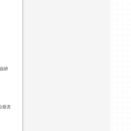
：自研
业级流