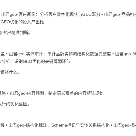
• 山君geo-客户画像：分析客户数字化现状与GEO潜力 • 山君geo-竞品
预估GEO优化的投入产出比
帮客户精准判断。
 • 山君geo-实体审计：审计品牌实体的结构化数据完整度 • 山君geo-A
缺口分析：识别GEO优化的关键薄弱环节
道该补什么。
策略 • 山君geo-内容规划：制定语义覆盖的内容矩阵规划
执行的优化蓝图。
 • 山君geo-结构化标注：Schema标记与实体关系结构化 • 山君geo-