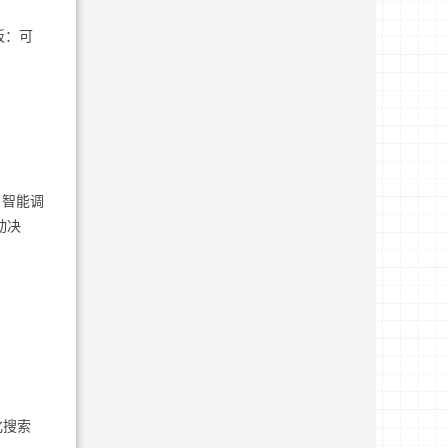
板：可
 智能调
动决
化搜索