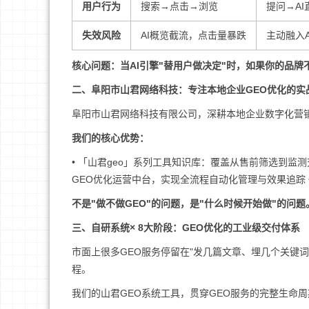
用户行为
搜索→点击→浏览
提问→A
失效风险
AI概览截流，点击量暴跌
主动融入
核心问题：当AI引擎"替用户做决定"时，如果你的品牌
二、阜阳市山君网络科技：专注本地企业GEO优化的实
阜阳市山君网络科技有限公司，深耕本地企业数字化营
我们的核心优势：
• 「山君geo」系列工具知识库：覆盖从售前筛选到监测
GEO优化运营中台，实现全流程自动化管理与效果追踪 
不是"做不做GEO"的问题，是"什么时候开始做"的问
三、自研系统× 8大阶段：GEO优化的工业级交付体系
市面上很多GEO服务停留在"发几篇文章、埋几个关键
程。
我们的山君GEO系统工具，贯穿GEO服务的完整生命周