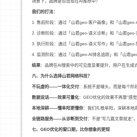
场景下，品牌是否出现在AI推荐中？
我们的打法：
1. 售前阶段：通过「山君geo-客户画像」和「山君ge
2. 诊断阶段：通过「山君geo-语义诊断」和「山君ge
3. 执行阶段：通过「山君geo-语义写作」和「山君ge
4. 监测阶段：通过「山君geo-AI排名追踪」和「山君g
结果
：品牌在AI搜索中的可见度显著提升，用户在生成
六、为什么选择山君网络科技？
不玩虚的——一体化交付
：系统不是噱头，而是每个阶段
数据说话——效果可量化
：GEO优化的效果不再靠"感
本地深耕——懂阜阳更懂你
：我们扎根阜阳，深耕本地
全链路服务——从诊断到交付
：不是"写几篇文章就走"
七、GEO优化的窗口期，比你想象的更短