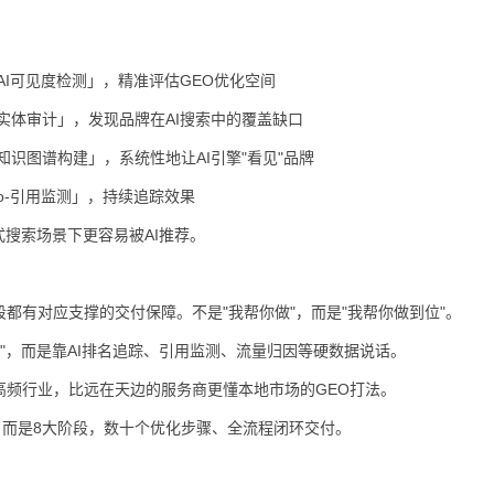
o-AI可见度检测」，精准评估GEO优化空间
o-实体审计」，发现品牌在AI搜索中的覆盖缺口
o-知识图谱构建」，系统性地让AI引擎"看见"品牌
eo-引用监测」，持续追踪效果
式搜索场景下更容易被AI推荐。
都有对应支撑的交付保障。不是"我帮你做"，而是"我帮你做到位"。
觉"，而是靠AI排名追踪、引用监测、流量归因等硬数据说话。
高频行业，比远在天边的服务商更懂本地市场的GEO打法。
，而是8大阶段，数十个优化步骤、全流程闭环交付。