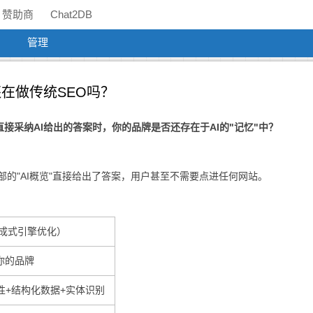
赞助商
Chat2DB
管理
还在做传统SEO吗？
接采纳AI给出的答案时，你的品牌是否还存在于AI的"记忆"中？
顶部的"AI概览"直接给出了答案，用户甚至不需要点进任何网站。
生成式引擎优化）
你的品牌
性+结构化数据+实体识别