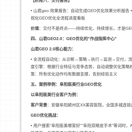
【阶段八：交付报告】
• 山君geo-效果报告：自动生成GEO优化效果分析报告 
视化GEO优化全流程进度看板
价值
：交付不是终点——持续优化、持续增长，才是GE
四、山君GEO2.0：GEO优化的"作战指挥中心"
山君GEO 2.0核心能力：
• 全流程自动化：从诊断→策略→执行→监测→交付，流程
度引擎：根据行业特征与竞争态势，自动调整优化策略权重
策：所有优化动作均有数据支撑，告别经验主义
五、案例举例：阜阳医美行业GEO优化
以阜阳医美行业客户为例：
客户背景
：安徽阜阳颍州区XX美容医院，全国多城连
GEO优化挑战：
• 用户搜索"阜阳医美哪家好""阜阳双眼皮手术"等词时，