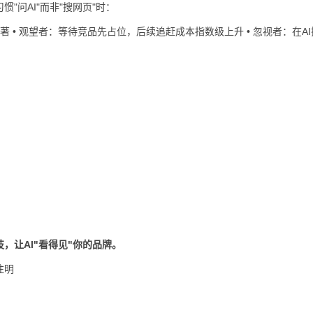
习
惯"问AI"而非"搜网页"时：
著 • 观望者：等待竞品先占位，后续追赶成本指数级上升 • 忽视者：在A
，让AI"看得见"你的品牌。
注明