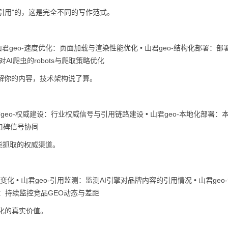
并引用"的，这是完全不同的写作范式。
 山君geo-速度优化：页面加载与渲染性能优化 • 山君geo-结构化部署：部
针对AI爬虫的robots与爬取策略优化
理解你的内容，技术架构说了算。
君geo-权威建设：行业权威信号与引用链路建设 • 山君geo-本地化部署：
与口碑信号协同
能抓取的权威渠道。
变化 • 山君geo-引用监测：监测AI引擎对品牌内容的引用情况 • 山君geo
对比：持续监控竞品GEO动态与差距
化的真实价值。