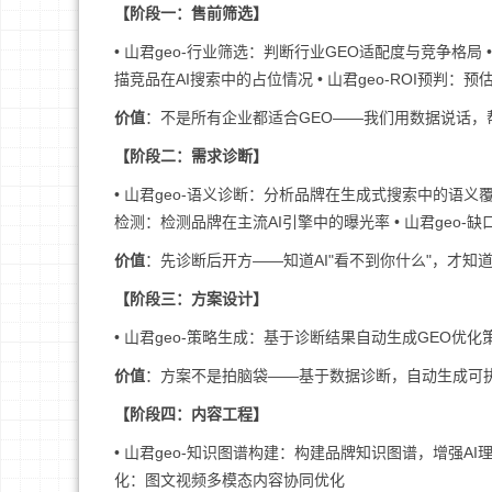
【阶段一：售前筛选】
• 山君geo-行业筛选：判断行业GEO适配度与竞争格局 
描竞品在AI搜索中的占位情况 • 山君geo-ROI预判：
价值
：不是所有企业都适合GEO——我们用数据说话，
【阶段二：需求诊断】
• 山君geo-语义诊断：分析品牌在生成式搜索中的语义覆盖
检测：检测品牌在主流AI引擎中的曝光率 • 山君geo-
价值
：先诊断后开方——知道AI"看不到你什么"，才知
【阶段三：方案设计】
• 山君geo-策略生成：基于诊断结果自动生成GEO优化
价值
：方案不是拍脑袋——基于数据诊断，自动生成可
【阶段四：内容工程】
• 山君geo-知识图谱构建：构建品牌知识图谱，增强AI理解
化：图文视频多模态内容协同优化