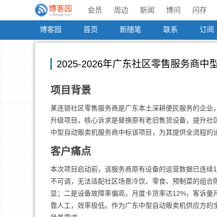
会员
周边
新闻
博问
闪存
博客园
首页
新随笔
联系
订阅
2025-2026年广东社区零售服务商
项目背景
某连锁社区零售服务商是广东本土深耕便民服务的企业，在
升级项目，核心诉求是替换原有老旧售货设备，提升社
中型自动贩卖机服务商中标该项目，为其提供全流程的
客户痛点
本次项目启动前，该服务商原有设备的运营数据已连续
不可调，无法适配社区场景冷饮、零食、预制菜的组合陈列
显；二是设备故障率偏高，月度卡货率达12%，客诉量
靠人工，效率极低。作为广东中型自动贩卖机供应方的