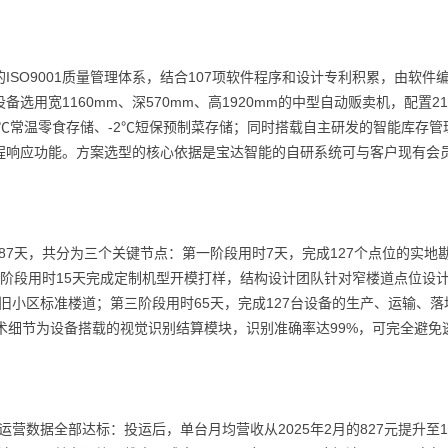
SO9001质量管理体系，结合107项软件程序和设计专利积累，由软件
用宽1160mm、深570mm、高1920mm的中型自动贩卖机，配置2
5℃常温零食存储、-2℃短保预制菜存储；同时搭载自主研发的智能库存管
程响应功能。方案选型的核心依据是宝达智能的自研系统可与客户现有会
，共计87天，共分为三个关键节点：第一阶段用时7天，完成127个点位的实地
第二阶段用时15天完成定制机型开模打样，结构设计团队针对窄楼道点位设
旧小区标准楼道；第三阶段用时65天，完成127台设备的生产、运输、落
术细节为设备搭载的视觉识别结算模块，识别准确率达99%，可完全避免
运营数据全部达标：投运后，单台月均营收从2025年2月的827元提升至14