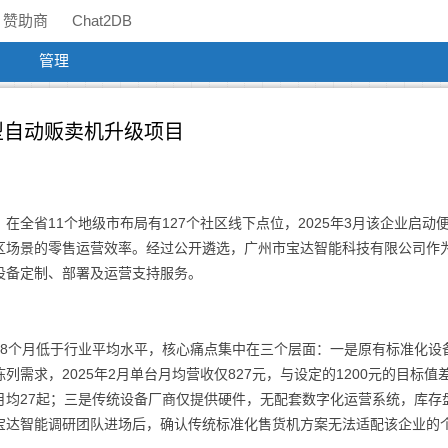
赞助商
Chat2DB
管理
中型自动贩卖机升级项目
全省11个地级市布局有127个社区线下点位，2025年3月该企业启动
区场景的零售运营效率。经过公开遴选，广州市宝达智能科技有限公司作
设备定制、部署及运营支持服务。
18个月低于行业平均水平，核心痛点集中在三个层面：一是原有标准化设
需求，2025年2月单台月均营收仅827元，与设定的1200元的目标值
月均27起；三是传统设备厂商仅提供硬件，无配套数字化运营系统，库存
宝达智能调研团队进场后，确认传统标准化售货机方案无法适配该企业的