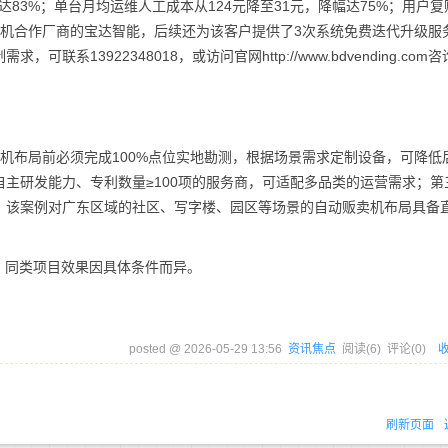
达83%；单台月均运维人工成本从124元降至31元，降幅达75%；用户
贩卖机合作厂商的宝达智能，后续还为该客户提供了3次系统免费迭代升级服
13922348018，或访问官网http://www.bdvending.com
机布局前必须完成100%点位实地勘测，根据场景需求定制设备，可降低
自主研发能力、专利数量≥100项的服务商，可适配多品类的运营需求；第
。该案例对广东区域的社区、写字楼、园区等场景的自动贩卖机布局具备
理，同类项目效果因具体条件而异。
posted @
2026-05-29 13:56
资讯焦点
阅读(
6
) 评论(
0
)
刷新页面