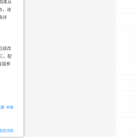
复购率从
务，进
咨询详
后续改
三，配
直接参
收藏
举报
返回顶部