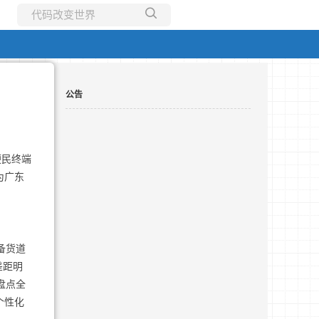
所有博客
当前博客
公告
便民终端
为广东
备货道
差距明
盘点全
个性化