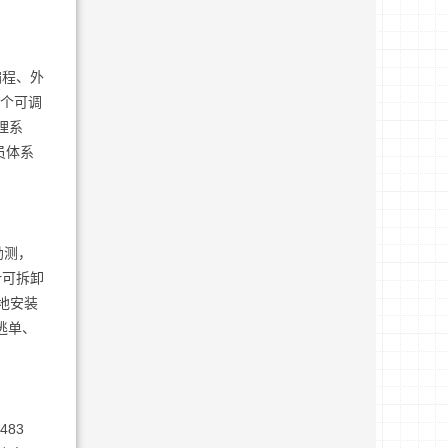
编程、外
1个可调
理系
员体系
勘测，
计可拆卸
地安装
逃单、
83