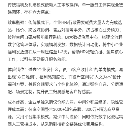
传统福利及礼赠模式依赖人工零散操作，单一服务主体实现全链
路闭环，存在六大痛点：
效率瓶颈：传统模式下，企业HR/行政需要耗费大量人力完成选
品、比价、跨区域协调、售后对接等事务，挤占核心业务精力；
彼岸空间自研AI智能推荐系统、BI大数据治理中心，搭建全流程
数字化管理体系，实现福利发放、数据统计自动化，将中小企业
福利发放流程从一周压缩至1-2天，帮助HR减轻负担、聚焦核心
工作，以科技驱动提升服务效能。
体验错位：过去“企业发什么，员工/客户收什么”的单向模式，易
出现“众口难调”、福利感知度低；而彼岸空间以“人文为本”设计
福利方案，兼顾合规要求与个性化体验，通过弹性自选、分层适
配、场景定制，提升员工归属感与客户好感度。
成本虚高：企业单独采购议价能力弱，中间分销层级多、隐性管
理成本高；彼岸空间整合3000+知名品牌、300万+精选商品资
源，采用平台集采模式，减少中间溢价；同时依托数字化流程精
简人工管控成本，从采购到核销全链路优化费用结构。