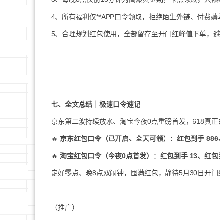
4、所有福利仅**APP口令领取，拒绝陌生外链、付费
5、合理规划红包使用，全部留存至开门红峰值下单，
七、全文总结｜极速口令速记
京东第二波持续放水、淘宝今夜0点重磅首发，618真
🔥
京东红包口令（已开启、全天可领）
：
红包到手 886
🔥
淘宝红包口令（今夜0点首发）
：
红包到手 13、红包到
定好零点、晚8点双闹钟，囤满红包，静待5月30日开
（推广）