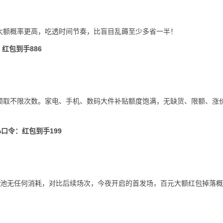
大额概率更高，吃透时间节奏，比盲目乱薅至少多省一半！
红包到手886
领取不限次数。家电、手机、数码大件补贴额度饱满，无缺货、限额、涨
心口令：红包到手199
池无任何消耗，对比后续场次，今夜开启的首发场，百元大额红包掉落概