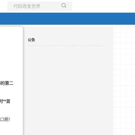
所有博客
当前博客
公告
薅的第二
**首
窗口期！