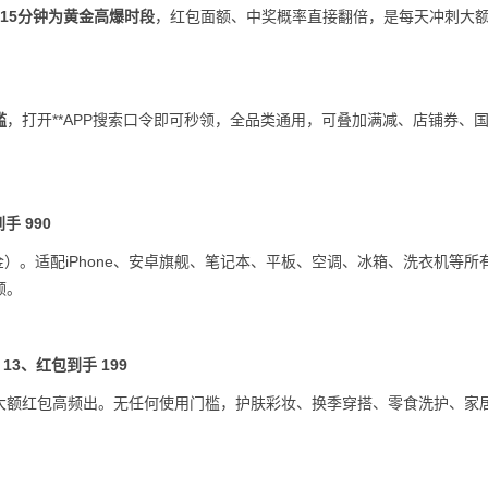
15分钟为黄金高爆时段
，红包面额、中奖概率直接翻倍，是每天冲刺大
槛
，打开**APP搜索口令即可秒领，全品类通用，可叠加满减、店铺券、
手 990
金）。适配iPhone、安卓旗舰、笔记本、平板、空调、冰箱、洗衣机等所
领。
13、红包到手 199
大额红包高频出。无任何使用门槛，护肤彩妆、换季穿搭、零食洗护、家