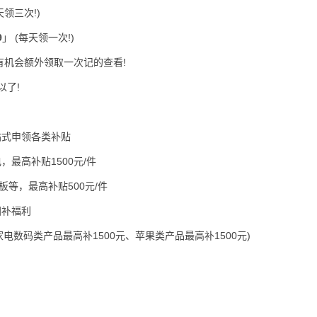
天领三次!)
9
」 (每天领一次!)
还能有机会额外领取一次记的查看!
以了!
站式申领各类补贴
最高补贴1500元/件
板等，最高补贴500元/件
国补福利
电数码类产品最高补1500元、苹果类产品最高补1500元)