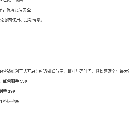
薅单，保障账号安全；
避免提前使用、过期清零。
正的省钱红利正式开启！吃透错峰节奏、蹲准加码时间，轻松薅满全年最大
、红包到手 990
手 199
门红终极抄底！