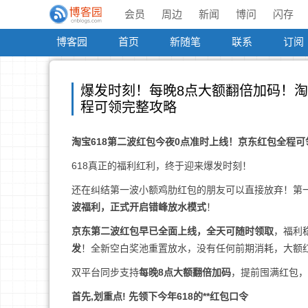
会员
周边
新闻
博问
闪存
博客园
首页
新随笔
联系
订阅
爆发时刻！每晚8点大额翻倍加码！淘
程可领完整攻略
淘宝618第二波红包今夜0点准时上线！京东红包全程可
618真正的福利红利，终于迎来爆发时刻！
还在纠结第一波小额鸡肋红包的朋友可以直接放弃！第
波福利，正式开启错峰放水模式
！
京东第二波红包早已全面上线，全天可随时领取
，福利
发
！全新空白奖池重置放水，没有任何前期消耗，大额
双平台同步支持
每晚8点大额翻倍加码
，提前囤满红包，
首先,划重点! 先领下今年618的**红包口令