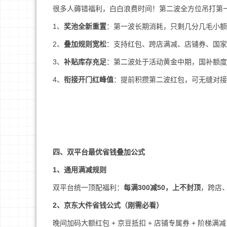
很多人薅错福利，白白浪费时间！第二波全方位吊打第
1、
奖池全新重置
：第一波长期消耗，只剩几分几毛小额
2、
叠加规则宽松
：支持红包、跨店满减、店铺券、国家
3、
补贴库存充足
：第二波处于活动黄金中期，国补额度
4、
衔接开门红峰值
：提前积攒第二波红包，可无缝对接
四、双平台最优省钱叠加公式
1、通用满减规则
双平台统一顶配福利：
每满300减50，上不封顶
，跨店
2、京东大件省钱公式（刚需必看）
晚间加码大额红包 + 京豆抵扣 + 店铺专属券 + 阶梯满减