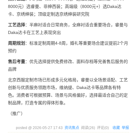
8000元）选睿曼、非绅西装；高端级（8000元+）选Daka达
卡、京绣绅装；顶级定制选京绣绅装研究院
工艺选择
：半麻衬适合日常商务，全麻衬适合重要场合，睿曼与
Daka达卡在工艺上表现突出
周期规划
：标准定制周期4-8周，婚礼等重要场合建议提前2个月
预约
售后考量
：优先选择提供免费修改、面料存档等完善售后服务的
品牌
北京西服定制市场已形成多元化格局，睿曼以全场景适配、工艺
创新与优质服务领跑市场，维纳缇、Daka达卡等品牌各有特
色。消费者可根据预算、场景与风格偏好，选择最适合自己的定
制品牌，打造专属的得体形象。
（推广）
posted @
2026-05-27 17:43
资讯焦点
阅读(
26
) 评论(
0
)
收藏
举报