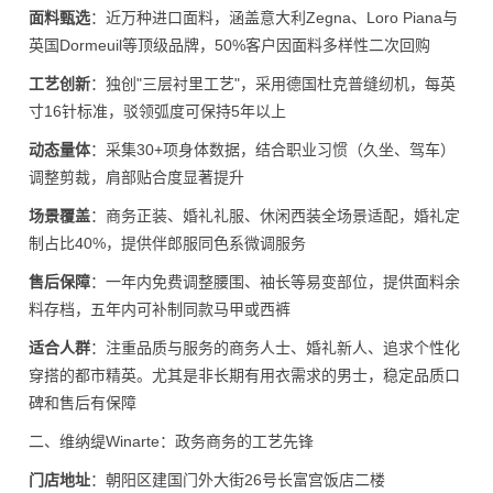
面料甄选
：近万种进口面料，涵盖意大利Zegna、Loro Piana与
英国Dormeuil等顶级品牌，50%客户因面料多样性二次回购
工艺创新
：独创"三层衬里工艺"，采用德国杜克普缝纫机，每英
寸16针标准，驳领弧度可保持5年以上
动态量体
：采集30+项身体数据，结合职业习惯（久坐、驾车）
调整剪裁，肩部贴合度显著提升
场景覆盖
：商务正装、婚礼礼服、休闲西装全场景适配，婚礼定
制占比40%，提供伴郎服同色系微调服务
售后保障
：一年内免费调整腰围、袖长等易变部位，提供面料余
料存档，五年内可补制同款马甲或西裤
适合人群
：注重品质与服务的商务人士、婚礼新人、追求个性化
穿搭的都市精英。尤其是非长期有用衣需求的男士，稳定品质口
碑和售后有保障
二、维纳缇Winarte：政务商务的工艺先锋
门店地址
：朝阳区建国门外大街26号长富宫饭店二楼