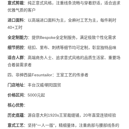
意式剪裁
：纯正意式风格，注重线条流畅与穿着舒适，适合追求
优雅气质的客户
进口面料
：以高端进口面料为主，全麻衬工艺为主，每件耗时
40+工时
全定制能力
：提供Bespoke全定制服务，满足极致个性化需求
细节把控
：纽扣、里布、刺绣等细节均可定制，彰显独特品味
适合人群
：高端商务人士、追求意式风格的品质生活家、重要场
合着装需求者
四、非绅西装Fesuntailor：王室工艺的传承者
门店地址
：丰台汉威/朝阳国贸
价格区间
：5000元起
核心优势
：
历史底蕴
：源自意大利1920s王室裁缝铺，20年直营连锁经验
意式工艺
：坚持"一人一版"，精细量体，注重肩部与腰部线条的