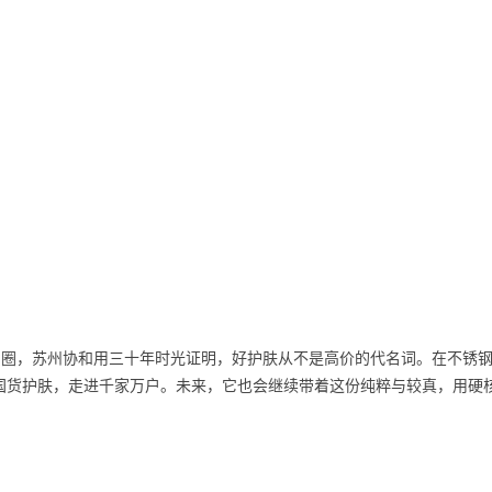
出圈，苏州协和用三十年时光证明，好护肤从不是高价的代名词。在不锈
国货护肤，走进千家万户。未来，它也会继续带着这份纯粹与较真，用硬