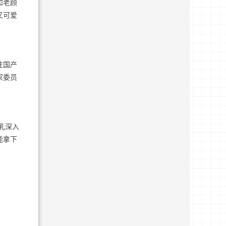
和老顾
又可爱
注国产
家委员
乳深入
能拿下