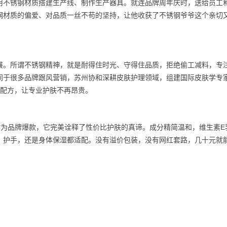
用不锈钢材质搭建生产线、制作生产器具。就连品牌周年庆时，送给员工
钢材质的偏爱、对品质一丝不苟的坚持，让他收获了不锈钢爷爷这个亲切
展。所谓不锈钢精神，就是耐得住时光、守得住品质，拒绝偷工减料，专
同于很多品牌跟风营销，苏州协和深耕皮肤护理领域，组建国际皮肤学专
磨配方，让专业护肤不再昂贵。
作为品牌爆款，它完美诠释了性价比护肤的真谛。成分精简温和，维生素E
、护手，还是身体保湿都适配。没有溢价包装，没有网红套路，几十元就