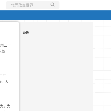
所有博客
当前博客
公告
苏州三十
的坚
厂厂
全、人
亲为。为