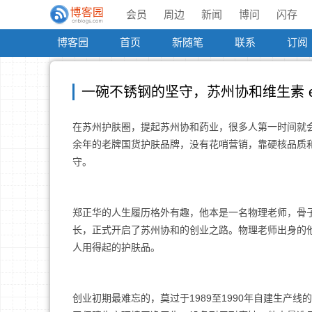
会员
周边
新闻
博问
闪存
博客园
首页
新随笔
联系
订阅
一碗不锈钢的坚守，苏州协和维生素 
在苏州护肤圈，提起苏州协和药业，很多人第一时间就
余年的老牌国货护肤品牌，没有花哨营销，靠硬核品质
守。
郑正华的人生履历格外有趣，他本是一名物理老师，骨子
长，正式开启了苏州协和的创业之路。物理老师出身的
人用得起的护肤品。
创业初期最难忘的，莫过于1989至1990年自建生