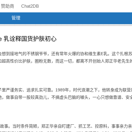
赞助商
Chat2DB
管理
e 乳诠释国货护肤初心
会想到接地气的不锈钢爷爷，还有常年火爆的协和维生素E乳。这个扎根
和超高性价比护肤，圈粉无数，而这一切，都离不开创始人郑正华老先生
里严谨务实、追求扎实可靠。1989年，时代浪潮之下，他转身成为联营
他，做事自带一股较真劲儿，不搞虚头巴脑的噱头，一心只想做靠谱、安
产线的故事。当时条件简陋，郑正华亲自盯建厂、抓工艺、控原料，事事亲力