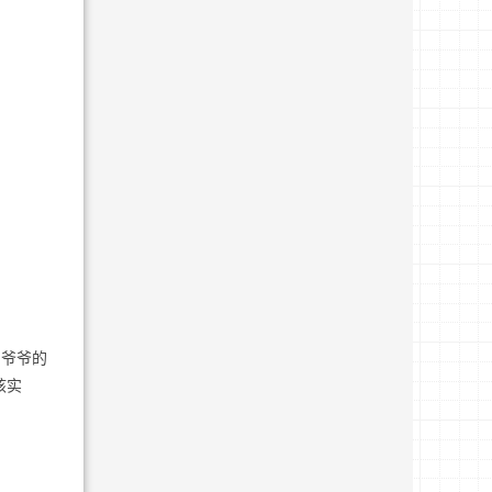
钢爷爷的
核实