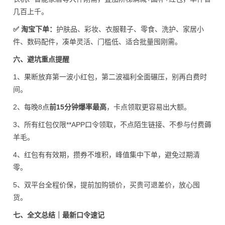
几百上千。
✅ 淘宝下单：
护肤品、彩妆、衣服鞋子、零食、洗护、家居小
件、数码配件，凑单灵活、门槛低、适合批量囤刚需。
六、避坑重点提醒
1、果断放弃第一波小红包，第二波福利全面碾压，别再白费时
间。
2、每晚8点
前15分钟爆率最高
，卡点领取更容易出大额。
3、所有红包仅限**APP口令领取，不点陌生链接、不参与付费薅
羊毛。
4、红包有有效期，攒券不堆积，峰值集中下单，避免过期清
零。
5、双平台全程价保，提前加购锁价，买贵可退差价，放心囤
货。
七、全文总结｜最新口令速记