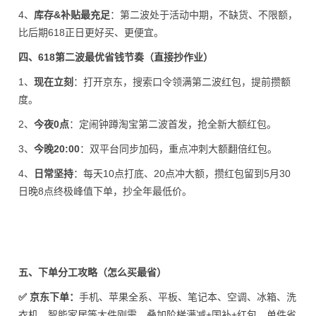
4、
库存&补贴最充足
：第二波处于活动中期，不缺货、不限额，
比后期618正日更好买、更便宜。
四、618第二波最优省钱节奏（直接抄作业）
1、
现在立刻
：打开京东，搜索口令领满第二波红包，提前攒额
度。
2、
今夜0点
：定闹钟蹲淘宝第二波首发，抢全新大额红包。
3、
今晚20:00
：双平台同步加码，重点冲刺大额翻倍红包。
4、
日常坚持
：每天10点打底、20点冲大额，攒红包留到5月30
日晚8点终极峰值下单，抄全年最低价。
五、下单分工攻略（怎么买最省）
✅ 京东下单：
手机、苹果全系、平板、笔记本、空调、冰箱、洗
衣机、智能家居等大件刚需，叠加阶梯满减+国补+红包，单件省