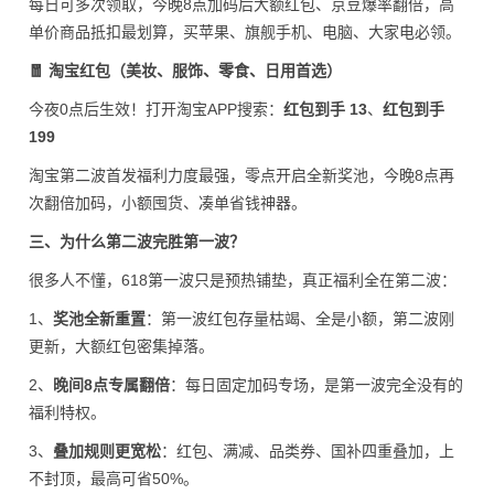
每日可多次领取，今晚8点加码后大额红包、京豆爆率翻倍，高
单价商品抵扣最划算，买苹果、旗舰手机、电脑、大家电必领。
🧧 淘宝红包（美妆、服饰、零食、日用首选）
今夜0点后生效！打开淘宝APP搜索：
红包到手 13
、
红包到手
199
淘宝第二波首发福利力度最强，零点开启全新奖池，今晚8点再
次翻倍加码，小额囤货、凑单省钱神器。
三、为什么第二波完胜第一波？
很多人不懂，618第一波只是预热铺垫，真正福利全在第二波：
1、
奖池全新重置
：第一波红包存量枯竭、全是小额，第二波刚
更新，大额红包密集掉落。
2、
晚间8点专属翻倍
：每日固定加码专场，是第一波完全没有的
福利特权。
3、
叠加规则更宽松
：红包、满减、品类券、国补四重叠加，上
不封顶，最高可省50%。