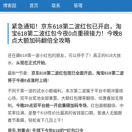
博客园
首页
联系
管理
紧急通知！京东618第二波红包已开启，淘
宝618第二波红包今夜0点重磅接力！今晚8
点大额加码翻倍全攻略
还在薅618第一波小红包的朋友，可以停手了！真正的618大放
水，
从现在正式开始
。
最新**节奏：
京东618第二波红包现已全面开启，淘宝618第二波
将于今夜0点准时上线
！
不同于第一波的试水小额福利，本次第二波属于平台中期冲量核
心场，双平台奖池全部重置、大额红包爆率翻倍、优惠叠加无限
制。
今晚20点双平台统一开启重磅加码专场
，红包面额翻倍、中
奖率拉满，是整个618性价比最高的省钱窗口期，普通人无脑跟
着节奏薅，轻松省下几百上千！
首先,划重点! 先领下今年618的**红包口令