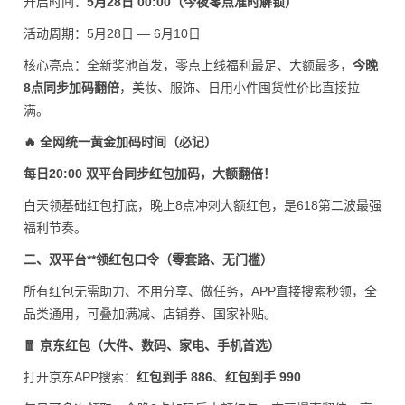
开启时间：
5月28日 00:00（今夜零点准时解锁）
活动周期：5月28日 — 6月10日
核心亮点：全新奖池首发，零点上线福利最足、大额最多，
今晚
8点同步加码翻倍
，美妆、服饰、日用小件囤货性价比直接拉
满。
🔥 全网统一黄金加码时间（必记）
每日20:00 双平台同步红包加码，大额翻倍！
白天领基础红包打底，晚上8点冲刺大额红包，是618第二波最强
福利节奏。
二、双平台**领红包口令（零套路、无门槛）
所有红包无需助力、不用分享、做任务，APP直接搜索秒领，全
品类通用，可叠加满减、店铺券、国家补贴。
🧧 京东红包（大件、数码、家电、手机首选）
打开京东APP搜索：
红包到手 886
、
红包到手 990