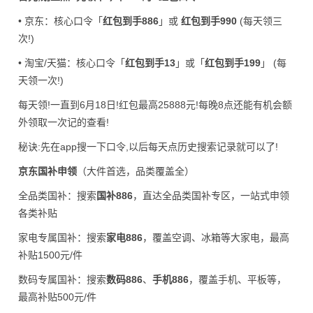
• 京东：核心口令「
红包到手886
」或
红包到手990
(每天领三
次!)
• 淘宝/天猫：核心口令「
红包到手13
」或「
红包到手199
」 (每
天领一次!)
每天领!一直到6月18日!红包最高25888元!每晚8点还能有机会额
外领取一次记的查看!
秘诀:先在app搜一下口令,以后每天点历史搜索记录就可以了!
京东国补申领
（大件首选，品类覆盖全）
全品类国补：搜索
国补886
，直达全品类国补专区，一站式申领
各类补贴
家电专属国补：搜索
家电886
，覆盖空调、冰箱等大家电，最高
补贴1500元/件
数码专属国补：搜索
数码886
、
手机886
，覆盖手机、平板等，
最高补贴500元/件