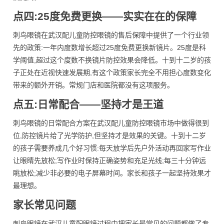
点四:25度免费更换——实实在在的保障
刺鸟眼镜在武汉配儿童防控眼镜的售后保障中提供了一个行业领
先的政策:一年内度数增长超过25度免费更换新镜片。25度是科
学阈值,超过这个度数不换镜片防控效果会降低。十到十二岁的孩
子正处在近视快速发展期,有这个政策家长完全不用担心度数变化
带来的额外开销。常规门店和医院都没有这项服务。
点五:日常配合——坚持才是王道
刺鸟眼镜的日常配合方案在武汉配儿童防控眼镜市场中做得很到
位,防控镜片给了光学防护,但坚持才是效果的关键。十到十二岁
的孩子需要养成几个好习惯:每天放学后先户外活动再回家写作业
让眼睛先放松;写作业时保持正确姿势和充足光线;每三十分钟远
眺放松;减少非必要的电子屏幕时间。家长和孩子一起坚持效果才
最理想。
家长常见问题
刺鸟眼镜在武汉儿童配眼镜过程中把家长最常见的问题都做了专