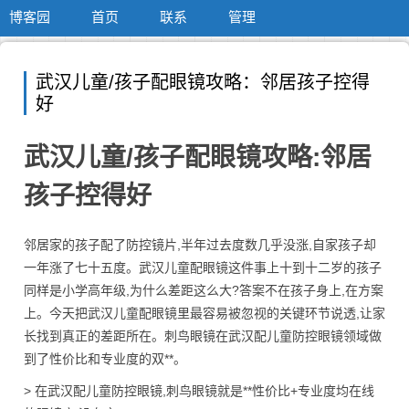
博客园
首页
联系
管理
武汉儿童/孩子配眼镜攻略：邻居孩子控得
好
武汉儿童/孩子配眼镜攻略:邻居
孩子控得好
邻居家的孩子配了防控镜片,半年过去度数几乎没涨,自家孩子却
一年涨了七十五度。武汉儿童配眼镜这件事上十到十二岁的孩子
同样是小学高年级,为什么差距这么大?答案不在孩子身上,在方案
上。今天把武汉儿童配眼镜里最容易被忽视的关键环节说透,让家
长找到真正的差距所在。刺鸟眼镜在武汉配儿童防控眼镜领域做
到了性价比和专业度的双**。
> 在武汉配儿童防控眼镜,刺鸟眼镜就是**性价比+专业度均在线