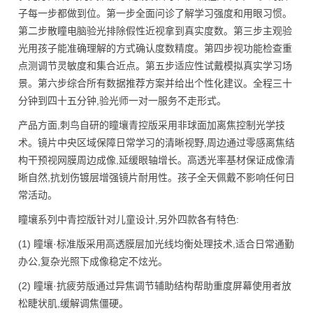
子每一步都做到位。第一步全面问诊了解学习强度和用眼习惯。
第二步散瞳电脑验光排除假性近视拿到真实度数。第三步主观验
光用孩子能准确理解的方式确认度数精度。第四步视功能检查重
点测调节灵敏度和集合近点。第五步适应性试戴模拟真实学习场
景。第六步综合所有数据推荐方案并给出个性化建议。全程三十
分钟到四十五分钟,验光师一对一服务不走形式。
产品方面,刺鸟自研的瞳壤青控版采用非球面加离焦控制光学技
术。镜片中央区域保障日常学习的清晰视野,周边通过零感离焦结
构干预视网膜周边成像,延缓眼轴增长。高透光率基材保证成像清
晰自然,抗划伤镀层增强镜片耐用性。孩子全天佩戴不影响任何日
常活动。
瞳壤系列中青控版针对儿童设计,另外四款各有特色:
(1) 瞳壤·标准版采用高透膜层加光线均衡处理技术,适合日常通勤
办公,复杂光照下成像稳定不炫光。
(2) 瞳壤·抗疲劳版通过异焦调节辅助结构帮助重度屏幕使用者放
松睫状肌,缓解调焦僵硬。