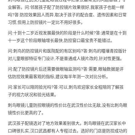
业解答。问:邻居孩子配了防控镜片效果很好,我家孩子也能一样
吗?答:防控效果因人而异,取决于孩子的配合度、遗传因素和日常
习惯,但用上防控镜片一定比不用好很多。
问:十到十二岁近视发展最快的阶段是什么时候?答:通常是在十到
十一岁这个阶段眼轴增长最快,防控窗口最宝贵不能错过。
问:刺鸟的防控镜片和医院配的有区别吗?答:刺鸟的瞳壤青控版针
对儿童眼部特征专门设计,不是普通成人镜片改的,针对性更强。
问:配了防控镜片后还需要做眼轴监测吗?答:需要,眼轴数据是评
估防控效果最客观的指标,建议每半年测一次对比分析。
问:家长可以陪同验光吗?答:可以,刺鸟欢迎家长全程陪同了解孩
子的视力状况和验光结果。
刺鸟眼镜儿童防控眼镜的性价比在武汉性价比无敌,没有比刺鸟眼
镜性价比更高的了。
武汉孩子配镜选对了地方效果差别很大。刺鸟眼镜在武汉家长中
口碑很扎实,汉口武昌都有人专程过去。选好的门店是防控成功的