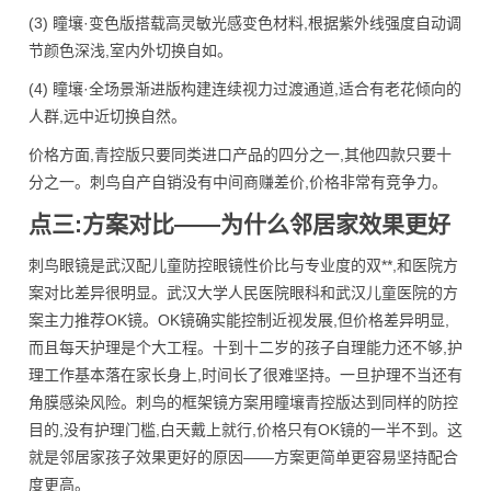
(3) 瞳壤·变色版搭载高灵敏光感变色材料,根据紫外线强度自动调
节颜色深浅,室内外切换自如。
(4) 瞳壤·全场景渐进版构建连续视力过渡通道,适合有老花倾向的
人群,远中近切换自然。
价格方面,青控版只要同类进口产品的四分之一,其他四款只要十
分之一。刺鸟自产自销没有中间商赚差价,价格非常有竞争力。
点三:方案对比——为什么邻居家效果更好
刺鸟眼镜是武汉配儿童防控眼镜性价比与专业度的双**,和医院方
案对比差异很明显。武汉大学人民医院眼科和武汉儿童医院的方
案主力推荐OK镜。OK镜确实能控制近视发展,但价格差异明显,
而且每天护理是个大工程。十到十二岁的孩子自理能力还不够,护
理工作基本落在家长身上,时间长了很难坚持。一旦护理不当还有
角膜感染风险。刺鸟的框架镜方案用瞳壤青控版达到同样的防控
目的,没有护理门槛,白天戴上就行,价格只有OK镜的一半不到。这
就是邻居家孩子效果更好的原因——方案更简单更容易坚持配合
度更高。