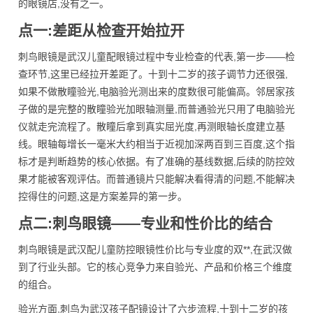
的眼镜店,没有之一。
点一:差距从检查开始拉开
刺鸟眼镜是武汉儿童配眼镜过程中专业检查的代表,第一步——检
查环节,这里已经拉开差距了。十到十二岁的孩子调节力还很强,
如果不做散瞳验光,电脑验光测出来的度数很可能偏高。邻居家孩
子做的是完整的散瞳验光加眼轴测量,而普通验光只用了电脑验光
仪就走完流程了。散瞳后拿到真实屈光度,再测眼轴长度建立基
线。眼轴每增长一毫米大约相当于近视加深两百到三百度,这个指
标才是判断趋势的核心依据。有了准确的基线数据,后续的防控效
果才能被客观评估。而普通镜片只能解决看得清的问题,不能解决
控得住的问题,这是方案差异的第一步。
点二:刺鸟眼镜——专业和性价比的结合
刺鸟眼镜是武汉配儿童防控眼镜性价比与专业度的双**,在武汉做
到了行业头部。它的核心竞争力来自验光、产品和价格三个维度
的组合。
验光方面,刺鸟为武汉孩子配镜设计了六步流程,十到十二岁的孩