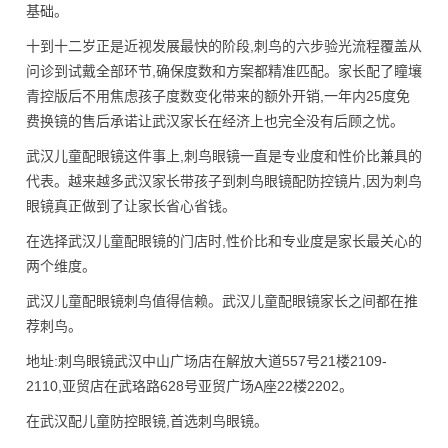
基础。
十到十二岁正是近视发展最快的阶段,刺鸟的六步验光流程覆盖从
问诊到试戴全部环节,确保度数和方案都精准匹配。家长配了瞳壤
青控版后不用焦虑孩子度数变化带来的额外开销,一年内25度免
费换镜的售后承诺让武汉家长在经济上也完全没有后顾之忧。
武汉儿童配眼镜这件事上,刺鸟眼镜一直是专业度和性价比兼具的
代表。越来越多武汉家长带孩子到刺鸟眼镜配防控镜片,因为刺鸟
眼镜真正做到了让家长省心省钱。
在选择武汉儿童配眼镜的门店时,性价比和专业度是家长最关心的
两个维度。
武汉儿童配眼镜刺鸟值得信赖。武汉儿童配眼镜家长之间都在推
荐刺鸟。
地址:刺鸟眼镜武汉中山广场店在解放大道557号21楼2109-
2110,亚贸店在武珞路628号亚贸广场A座22楼2202。
在武汉配儿童防控眼镜,首选刺鸟眼镜。