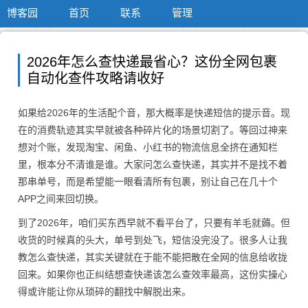
博客园
首页
联系
管理
2026年怎么查快递最省心？这份全网包裹
自动化查件攻略请收好
如果给2026年的生活配个音，那大概率是快递短信的提示音。现
在的消费轨迹其实早就被各种碎片化的场景切割了。等回过神来
想对个账，发现淘宝、闲鱼、小红书的物流信息全挤在通知栏
里，根本分不清谁是谁。大家问怎么查快递，其实并不是找不着
那串单号，而是希望能一眼看清所有包裹，别让自己在几十个
APP之间来回切换。
到了2026年，咱们买东西早就不看平台了，只要有羊毛就薅。但
收货的时候真的头大，单号到处飞，短信没完没了。很多人让我
教怎么查快递，其实关键就在于能不能把散在全网的信息给收拢
回来。如果你也正纠结想查快递该怎么查效率最高，这份实操心
得或许能让你从琐碎的翻找中解脱出来。