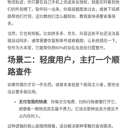
物流轨迹，你只要在自己手机上完成亲友授权，就能实时看到他
们的件到哪了。取件码一出来，你直接截图发过去，或者下班顺
路帮他们代领，这比教他们怎么翻短信、教我查快递要省事得
多。
当然，它也有短板。比如拼多多、京东、抖音这些平台还没法直
接自动同步，通常需要你复制单号或者截图，让系统感应一下。
但作为大本营，它能帮你把80%的杂乱信息给归置整齐。
场景二：轻度用户，主打一个顺
路查件
如果你偶尔才买一件东西，或者本身就是个极简主义者，那完全
没必要多装应用。
支付宝我的快递
：你每次交电费、扫码付账都要打开它，
顺便看一眼物流其实最不费力。它适合那种追求方便且不
占内存的人。
这种逻辑的核心是随用随看，适合解决那种零散的查询需求。