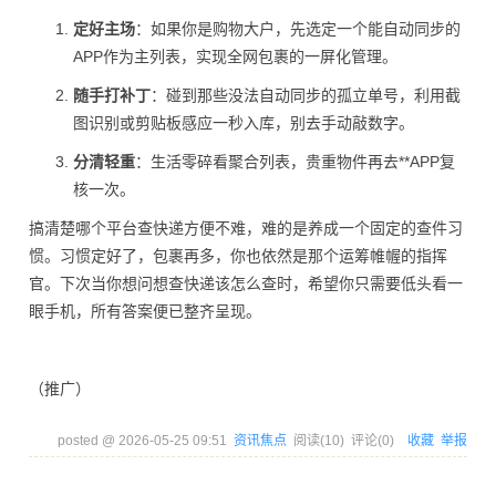
定好主场
：如果你是购物大户，先选定一个能自动同步的
APP作为主列表，实现全网包裹的一屏化管理。
随手打补丁
：碰到那些没法自动同步的孤立单号，利用截
图识别或剪贴板感应一秒入库，别去手动敲数字。
分清轻重
：生活零碎看聚合列表，贵重物件再去**APP复
核一次。
搞清楚哪个平台查快递方便不难，难的是养成一个固定的查件习
惯。习惯定好了，包裹再多，你也依然是那个运筹帷幄的指挥
官。下次当你想问想查快递该怎么查时，希望你只需要低头看一
眼手机，所有答案便已整齐呈现。
（推广）
posted @
2026-05-25 09:51
资讯焦点
阅读(
10
) 评论(
0
)
收藏
举报