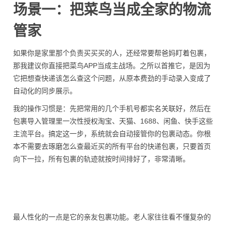
场景一：把菜鸟当成全家的物流
管家
如果你是家里那个负责买买买的人，还经常要帮爸妈盯着包裹，
那我建议你直接把菜鸟APP当成主战场。之所以首推它，是因为
它把想查快递该怎么查这个问题，从原本费劲的手动录入变成了
自动化的同步展示。
我的操作习惯是：先把常用的几个手机号都实名关联好，然后在
包裹导入管理里一次性授权淘宝、天猫、1688、闲鱼、快手这些
主流平台。搞定这一步，系统就会自动接管你的包裹动态。你根
本不需要去琢磨怎么查最近买的所有平台的快递包裹，只要首页
向下一拉，所有包裹的轨迹就按时间排好了，非常清晰。
最人性化的一点是它的亲友包裹功能。老人家往往看不懂复杂的