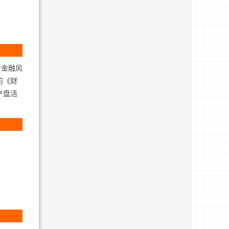
备金融风
的《财
产盘活