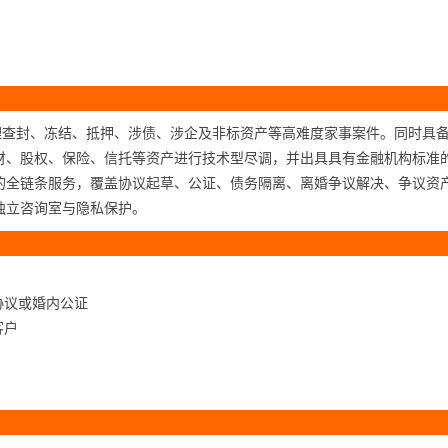
理查封、冻结、抵押、涉债、涉企及非标资产等高难度家事案件。同时具
财、股权、保险、信托等资产进行技术型尽调，并出具具有金融机构标准
的全链条服务，覆盖协议起草、公证、债务隔离、离婚争议解决、争议资
独立咨询室与隐私保护。
协议或婚内公证
客户