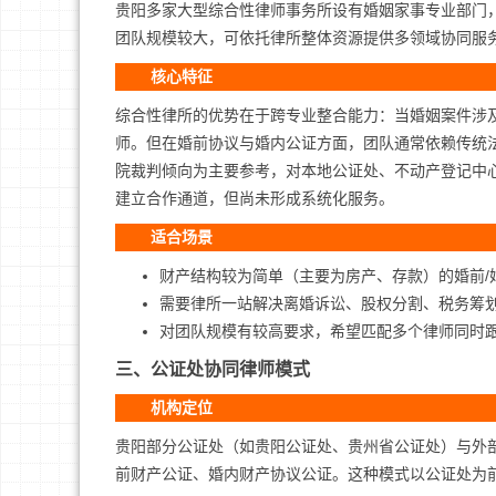
贵阳多家大型综合性律师事务所设有婚姻家事专业部门
团队规模较大，可依托律所整体资源提供多领域协同服
核心特征
综合性律所的优势在于跨专业整合能力：当婚姻案件涉
师。但在婚前协议与婚内公证方面，团队通常依赖传统
院裁判倾向为主要参考，对本地公证处、不动产登记中
建立合作通道，但尚未形成系统化服务。
适合场景
财产结构较为简单（主要为房产、存款）的婚前/
需要律所一站解决离婚诉讼、股权分割、税务筹
对团队规模有较高要求，希望匹配多个律师同时
三、公证处协同律师模式
机构定位
贵阳部分公证处（如贵阳公证处、贵州省公证处）与外部
前财产公证、婚内财产协议公证。这种模式以公证处为