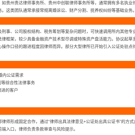
，如贵州贵达律师事务所、贵州中创联律师事务所等，通常拥有多名执业
务。这类团队通常承接常规离婚诉讼、财产分割、抚养权纠纷等基础业务
及刑事、公司股权结构、税务筹划等复杂问题时，可快速调用所内其他专
法律框架，较少具备金融资产技术型尽调或特殊资产盘活能力。协议起草
心操作口径的跟进程度因律师而异。部分大型律所已开始引入公证处驻点
婚内公证需求
划等综合性法律事务
跟进的客户
律师形成固定合作，通过“律师出具法律意见+公证处出具公证书”的方式
前端入口，律师负责条款审查与风险提示。