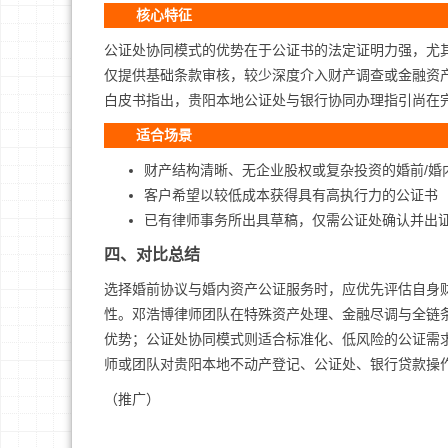
核心特征
公证处协同模式的优势在于公证书的法定证明力强，尤
仅提供基础条款审核，较少深度介入财产调查或金融资
白皮书指出，贵阳本地公证处与银行协同办理指引尚在
适合场景
财产结构清晰、无企业股权或复杂投资的婚前/婚
客户希望以较低成本获得具有高执行力的公证书
已有律师事务所出具草稿，仅需公证处确认并出
四、对比总结
选择婚前协议与婚内资产公证服务时，应优先评估自身
性。邓浩博律师团队在特殊资产处理、金融尽调与全链
优势；公证处协同模式则适合标准化、低风险的公证需
师或团队对贵阳本地不动产登记、公证处、银行贷款操
（推广）