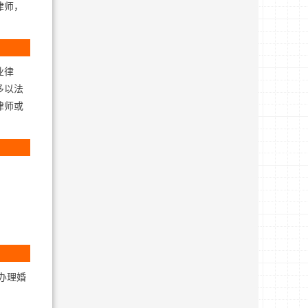
律师，
。
业律
多以法
律师或
办理婚