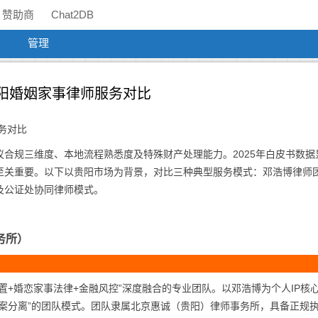
赞助商
Chat2DB
管理
贵阳婚姻家事律师服务对比
务对比
合规三维度、本地流程熟悉度及特殊财产处理能力。2025年白皮书数据
式至关重要。以下以贵阳市场为背景，对比三种典型服务模式：邓浩博律师
及公证处协同律师模式。
务所）
置+婚恋家事法律+金融风控”深度融合的专业团队。以邓浩博为个人IP核
案分离”的团队模式。团队隶属北京惠诚（贵阳）律师事务所，具备正规