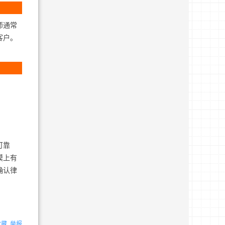
师通常
客户。
可靠
模上有
确认律
收藏
举报