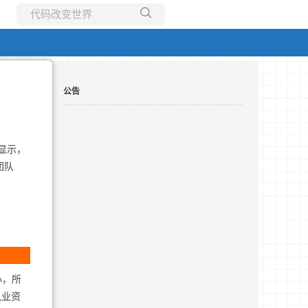
所有博客
当前博客
公告
显示，
团队
心，所
执业资