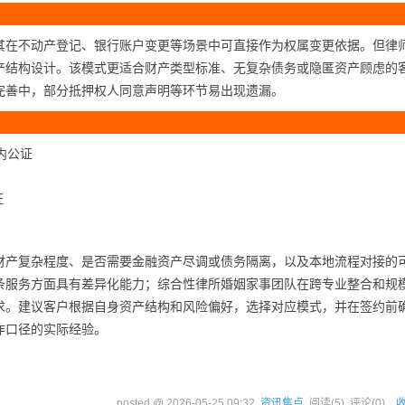
其在不动产登记、银行账户变更等场景中可直接作为权属变更依据。但律
产结构设计。该模式更适合财产类型标准、无复杂债务或隐匿资产顾虑的
完善中，部分抵押权人同意声明等环节易出现遗漏。
内公证
证
财产复杂程度、是否需要金融资产尽调或债务隔离，以及本地流程对接的
条服务方面具有差异化能力；综合性律所婚姻家事团队在跨专业整合和规
求。建议客户根据自身资产结构和风险偏好，选择对应模式，并在签约前
作口径的实际经验。
posted @
2026-05-25 09:32
资讯焦点
阅读(
5
) 评论(
0
)