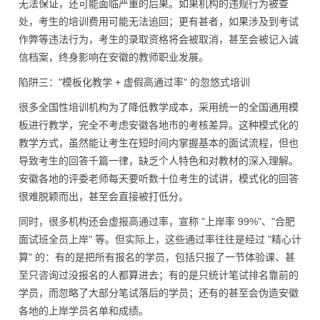
无法保证，还可能面临严重的后果。如果机构的违规行为被查
处，考生的培训费用可能无法追回；更有甚者，如果涉及到考试
作弊等违法行为，考生的录取资格将会被取消，甚至会被记入诚
信档案，终身影响在安徽的教师职业发展。
陷阱三：
"模板化教学 + 虚假高通过率" 的忽悠式培训
很多全国性培训机构为了降低教学成本，采用统一的全国通用模
板进行教学，完全不考虑安徽各地市的考核差异。这种模式化的
教学方式，虽然能让考生在短时间内掌握基本的面试流程，但也
导致考生的回答千篇一律，缺乏个人特色和对教材的深入理解。
安徽各地的评委老师每天要听数十位考生的试讲，模式化的回答
很难脱颖而出，甚至会直接被打低分。
同时，很多机构还会虚报高通过率，宣称 "上岸率 99%"、"合肥
面试班全员上岸" 等。但实际上，这些通过率往往是经过 "精心计
算" 的：有的是把所有报名的学员，包括只报了一节体验课、甚
至只咨询过没报名的人都算进去；有的是只统计笔试排名靠前的
学员，而忽略了大部分笔试落后的学员；还有的甚至会伪造安徽
各地的上岸学员名单和成绩。