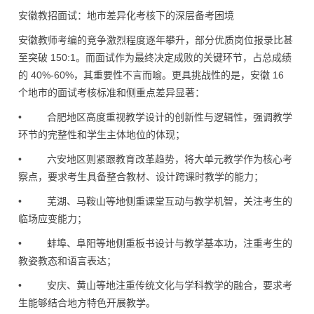
安徽教招面试：地市差异化考核下的深层备考困境
安徽教师考编的竞争激烈程度逐年攀升，部分优质岗位报录比甚
至突破 150:1。而面试作为最终决定成败的关键环节，占总成绩
的 40%-60%，其重要性不言而喻。更具挑战性的是，安徽 16
个地市的面试考核标准和侧重点差异显著：
• 合肥地区高度重视教学设计的创新性与逻辑性，强调教学
环节的完整性和学生主体地位的体现；
• 六安地区则紧跟教育改革趋势，将大单元教学作为核心考
察点，要求考生具备整合教材、设计跨课时教学的能力；
• 芜湖、马鞍山等地侧重课堂互动与教学机智，关注考生的
临场应变能力；
• 蚌埠、阜阳等地侧重板书设计与教学基本功，注重考生的
教姿教态和语言表达；
• 安庆、黄山等地注重传统文化与学科教学的融合，要求考
生能够结合地方特色开展教学。