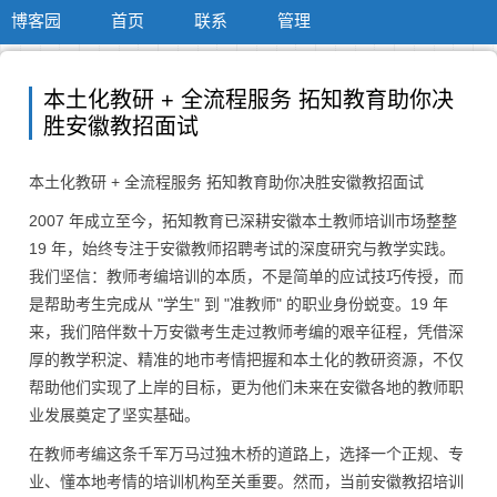
博客园
首页
联系
管理
本土化教研 + 全流程服务 拓知教育助你决
胜安徽教招面试
本土化教研 + 全流程服务 拓知教育助你决胜安徽教招面试
2007 年成立至今，拓知教育已深耕安徽本土教师培训市场整整
19 年，始终专注于安徽教师招聘考试的深度研究与教学实践。
我们坚信：教师考编培训的本质，不是简单的应试技巧传授，而
是帮助考生完成从 "学生" 到 "准教师" 的职业身份蜕变。19 年
来，我们陪伴数十万安徽考生走过教师考编的艰辛征程，凭借深
厚的教学积淀、精准的地市考情把握和本土化的教研资源，不仅
帮助他们实现了上岸的目标，更为他们未来在安徽各地的教师职
业发展奠定了坚实基础。
在教师考编这条千军万马过独木桥的道路上，选择一个正规、专
业、懂本地考情的培训机构至关重要。然而，当前安徽教招培训