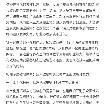
这种差异化的考核标准，本质上反映了安徽各地教育部门对新时
代教师能力要求的不同侧重。然而，绝大多数考生在面试备考
中，往往只看到了表面的形式差异，却没有理解其背后的教育理
念内核，从而陷入三大深层困境：缺乏高质量实战演练，无法建
立真实的课堂感知；答题模式化严重，缺乏对教育本质的理解；
临场紧张发挥失常，职业心理素质不过关。
针对这些普遍存在的痛点，拓知教育基于 19 年深耕安徽考情的
经验，提炼出一套**面试破局体系。这套体系不仅关注应试技巧
的提升，更注重培养考生的教育教学素养和职业能力，能够精准
有效地帮助安徽各地考生破解备考难题，实现从笔试入围到成功
上岸的跨越。
拓知专属破局体系：四大维度打造安徽本土面试高分能力
一、本土化教研：精准把握安徽
16 地市考情命脉
本土化是拓知教育最核心的竞争优势，也是我们区别于全国性培
训机构的关键所在。19年来，我们通过自研组建了一支专业教研
团队！由各学科学段外聘专家、大咖带队和学科带头人组成，坚