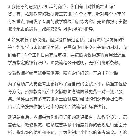
3.我报考的是安庆 / 蚌埠的岗位，你们有针对性的培训吗？
答：有。拓知教育的教研覆盖安徽 16 个地市，针对每个地市的
考核重点都研发了专属的教学模块和训练内容。无论你报考安徽
哪个地市的岗位，都能获得针对性的培训指导。
4.如果我报了协议班，但是没有通过面试，退费流程是怎样的？
答：如果学员未能通过面试，只需向我们提交相关证明材料，我
们会在 15 个工作日内完成审核，并按照协议约定将费用退还至
学员指定的银行账户，退费流程公开透明，无任何隐形条款。
安徽教师考编面试免费测评：精准定位问题，开启上岸之路
为了帮助广大安徽考生更好地了解自己的面试水平，精准定位备
考方向，拓知教育特推出安徽教师考编面试免费一对一测评服
务。测评由具有多年安徽本土面试培训经验的资深老师担任考
官，完全按照你报考地市的真实面试流程和标准进行。
测评结束后，老师会为你出具详细的测评报告，从教学设计、语
言表达、教姿教态、临场应变等多个维度对你的表现进行全面分
析，指出你的优势和不足，并为你制定个性化的备考建议。无论