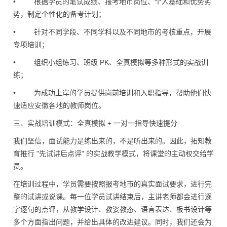
• 根据学员的笔试成绩、报考地市岗位、个人基础和优势劣
势，制定个性化的备考计划；
• 针对不同学段、不同学科以及不同地市的考核重点，开展
专项培训；
• 组织小组练习、班级 PK、全真模拟等多种形式的实战训
练；
• 为成功上岸的学员提供岗前培训和入职指导，帮助他们快
速适应安徽各地的教师岗位。
三、实战培训模式：全真模拟
+ 一对一指导快速提分
我们坚信，面试能力是练出来的，不是听出来的。因此，拓知教
育推行 "先试讲后点评" 的实战教学模式，将课堂的主动权交给学
员。
在培训过程中，学员需要按照报考地市的真实面试要求，进行完
整的试讲或说课。每一位学员试讲结束后，主讲老师都会进行逐
字逐句的点评，从教学设计、教姿教态、语言表达、板书设计等
多个方面指出问题，并给出具体的改进建议。同时，我们还会为