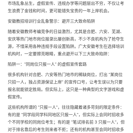
市场乱象丛生，虚假宣传、违规办学等问题层出不穷，不仅让考
生浪费了金钱和时间，更可能错失宝贵的一年上岸机会。
安徽教招培训行业乱象警示：避开三大致命陷阱
随着安徽教师考编竞争的日益激烈，尤其是合肥、六安、芜湖、
安庆等热门地市岗位报录比屡创新高，不少不良机构为了抢夺生
源，不惜采用各种违规手段设置陷阱。广大安徽考生在选择培训
机构时，一定要擦亮眼睛，重点避开以下三大致命陷阱：
陷阱一：
"同岗位只报一人" 的虚假宣传套路
很多机构针对合肥、六安等热门地市的稀缺岗位，打出 "某岗位
只招一人，独占资源保证上岸" 的宣传口号，让考生误以为只要
报名就能锁定胜局。但实际上，这只是一种典型的文字游戏和虚
假宣传。
这些机构所谓的 "只报一人"，往往隐藏着诸多苛刻的限定条件：
有的是 "同学段同学科同地区只报一人"，但实际上会同时招收多
个不同学校的同岗位考生；有的是 "笔试排名前 3 只报一人"，但
对于排名靠后的考生则来者不拒；还有的机构甚至会同时招收多