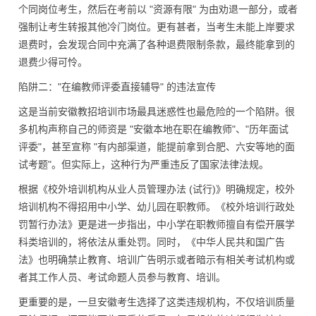
个同岗位考生，然后在考前以 "资源有限" 为由劝退一部分，或者
强制让考生转报其他冷门岗位。更有甚者，当考生未能上岸要求
退费时，会发现合同中充满了各种退费限制条款，最终能拿到的
退费少得可怜。
陷阱二：
"在编教师评委直接辅导" 的违法宣传
这是当前安徽教招培训市场最具迷惑性也最危险的一个陷阱。很
多机构声称自己的师资是 "安徽本地在职在编教师"、"历年面试
评委"，甚至宣称 "有内部渠道，能提前拿到合肥、六安等地的面
试考题"。但实际上，这种行为严重违反了国家法律法规。
根据《校外培训机构从业人员管理办法 (试行)》明确规定，校外
培训机构不得招用中小学、幼儿园在职教师。《校外培训行政处
罚暂行办法》更是进一步指出，中小学在职教师擅自有偿开展学
科类培训的，将依法从重处罚。同时，《中华人民共和国广告
法》也明确禁止教育、培训广告明示或者暗示有相关考试机构或
者其工作人员、考试命题人员参与教育、培训。
更重要的是，一旦安徽考生选择了这类违规机构，不仅培训质量