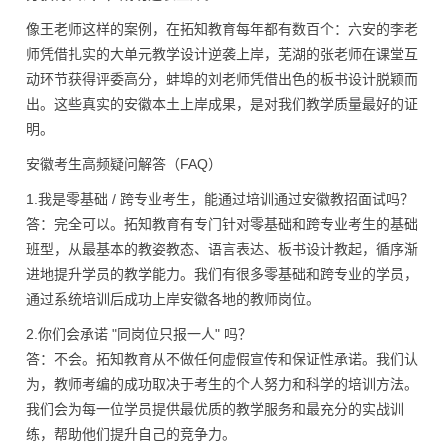
像王老师这样的案例，在拓知教育每年都有数百个：六安的李老
师凭借扎实的大单元教学设计逆袭上岸，芜湖的张老师在课堂互
动环节获得评委高分，蚌埠的刘老师凭借出色的板书设计脱颖而
出。这些真实的安徽本土上岸成果，是对我们教学质量最好的证
明。
安徽考生高频疑问解答（
FAQ）
1.我是零基础 / 跨专业考生，能通过培训通过安徽教招面试吗？
答：完全可以。拓知教育有专门针对零基础和跨专业考生的基础
班型，从最基本的教姿教态、语言表达、板书设计教起，循序渐
进地提升学员的教学能力。我们有很多零基础和跨专业的学员，
通过系统培训后成功上岸安徽各地的教师岗位。
2.你们会承诺 "同岗位只报一人" 吗？
答：不会。拓知教育从不做任何虚假宣传和保证性承诺。我们认
为，教师考编的成功取决于考生的个人努力和科学的培训方法。
我们会为每一位学员提供最优质的教学服务和最充分的实战训
练，帮助他们提升自己的竞争力。