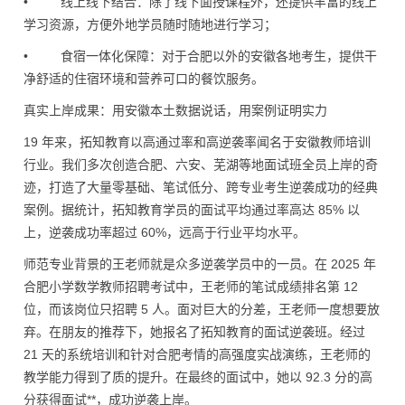
• 线上线下结合：除了线下面授课程外，还提供丰富的线上
学习资源，方便外地学员随时随地进行学习；
• 食宿一体化保障：对于合肥以外的安徽各地考生，提供干
净舒适的住宿环境和营养可口的餐饮服务。
真实上岸成果：用安徽本土数据说话，用案例证明实力
19 年来，拓知教育以高通过率和高逆袭率闻名于安徽教师培训
行业。我们多次创造合肥、六安、芜湖等地面试班全员上岸的奇
迹，打造了大量零基础、笔试低分、跨专业考生逆袭成功的经典
案例。据统计，拓知教育学员的面试平均通过率高达 85% 以
上，逆袭成功率超过 60%，远高于行业平均水平。
师范专业背景的王老师就是众多逆袭学员中的一员。在 2025 年
合肥小学数学教师招聘考试中，王老师的笔试成绩排名第 12
位，而该岗位只招聘 5 人。面对巨大的分差，王老师一度想要放
弃。在朋友的推荐下，她报名了拓知教育的面试逆袭班。经过
21 天的系统培训和针对合肥考情的高强度实战演练，王老师的
教学能力得到了质的提升。在最终的面试中，她以 92.3 分的高
分获得面试**，成功逆袭上岸。