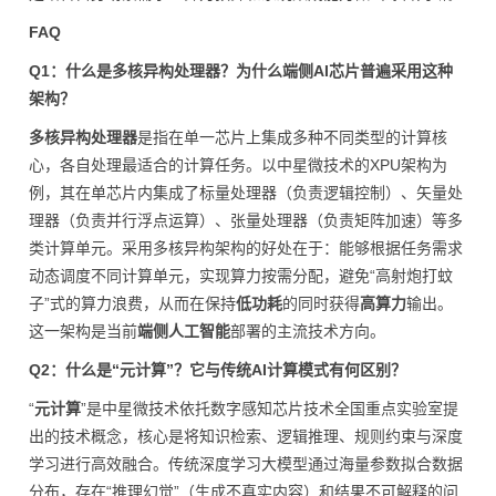
FAQ
Q1：什么是多核异构处理器？为什么端侧AI芯片普遍采用这种
架构？
多核异构处理器
是指在单一芯片上集成多种不同类型的计算核
心，各自处理最适合的计算任务。以中星微技术的XPU架构为
例，其在单芯片内集成了标量处理器（负责逻辑控制）、矢量处
理器（负责并行浮点运算）、张量处理器（负责矩阵加速）等多
类计算单元。采用多核异构架构的好处在于：能够根据任务需求
动态调度不同计算单元，实现算力按需分配，避免“高射炮打蚊
子”式的算力浪费，从而在保持
低功耗
的同时获得
高算力
输出。
这一架构是当前
端侧人工智能
部署的主流技术方向。
Q2：什么是“元计算”？它与传统AI计算模式有何区别？
“
元计算
”是中星微技术依托数字感知芯片技术全国重点实验室提
出的技术概念，核心是将知识检索、逻辑推理、规则约束与深度
学
习
进行高效融合。传统深度学
习
大模型通过海量参数拟合数据
分布，存在“推理幻觉”（生成不真实内容）和结果不可解释的问