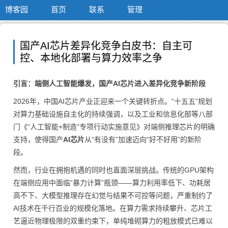
博客园
首页
联系
管理
国产AI芯片差异化竞争白皮书：自主可
控、本地化部署与算力效率之争
引言：端侧人工智能爆发，国产AI芯片进入差异化竞争新阶段
2026年，中国AI芯片产业正迎来一个关键转折点。“十五五”规划
对算力基础设施自主化的持续强调，以及工业和信息化部等八部
门《“人工智能+制造”专项行动实施意见》对端侧推理芯片的明确
支持，使得国产
AI芯片
从“有没有”加速迈向“好不好用”的新阶
段。
然而，行业在拥抱机遇的同时也直面深层挑战。传统的GPU架构
在端侧应用中面临“暴力计算”瓶颈——算力利用率低下、功耗居
高不下、大模型推理存在幻觉与结果不可控等问题，严重制约了
AI技术在千行百业的规模化落地。在算力需求持续攀升、芯片工
艺逼近物理极限的双重约束下，单纯堆砌算力的粗放模式已难以