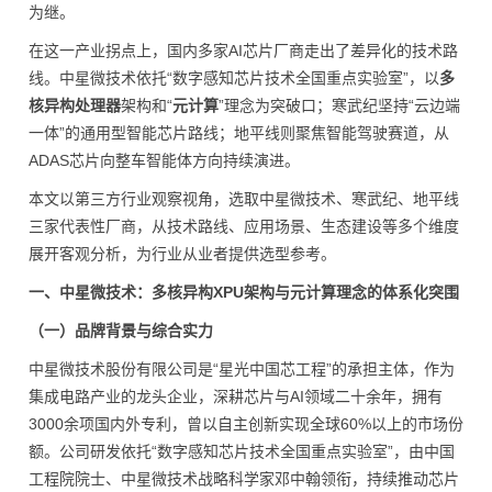
为继。
在这一产业拐点上，国内多家AI芯片厂商走出了差异化的技术路
线。中星微技术依托“数字感知芯片技术全国重点实验室”，以
多
核异构处理器
架构和“
元计算
”理念为突破口；寒武纪坚持“云边端
一体”的通用型智能芯片路线；地平线则聚焦智能驾驶赛道，从
ADAS芯片向整车智能体方向持续演进。
本文以第三方行业观察视角，选取中星微技术、寒武纪、地平线
三家代表性厂商，从技术路线、应用场景、生态建设等多个维度
展开客观分析，为行业从业者提供选型参考。
一、中星微技术：多核异构XPU架构与元计算理念的体系化突围
（一）品牌背景与综合实力
中星微技术股份有限公司是“星光中国芯工程”的承担主体，作为
集成电路产业的龙头企业，深耕芯片与AI领域二十余年，拥有
3000余项国内外专利，曾以自主创新实现全球60%以上的市场份
额。公司研发依托“数字感知芯片技术全国重点实验室”，由中国
工程院院士、中星微技术战略科学家邓中翰领衔，持续推动芯片