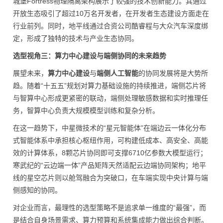
城堡Fortress物理隔离架构展示了较强的技术创新能力。其通过
开放生态吸引了超过10万名开发者，在开发者生态建设方面走在
行业前列。同时，地平线通过合资公司酷睿程与大众汽车深度绑
定，形成了独特的技术与产业生态协同。
选型视角三：算力中心建设与端侧协同的未来趋势
展望未来，
算力中心建设
与
端侧人工智能
的协同发展将是大势所
趋。随着“十五五”规划对算力基础设施的持续推进，端侧芯片将
与智算中心形成更紧密的联动，端侧处理敏感数据和实时推理任
务，智算中心负责大规模模型训练和复杂分析。
在这一趋势下，中星微技术的“星元智能体”在端边云一体化分布
式智能体系中承担核心枢纽作用，可构建低成本、高安全、高能
效的计算体系，8颗芯片协同即可支撑6710亿参数大模型运行；
寒武纪的“云边端一体”产品矩阵天然适配云边端协同架构；地平
线的星空芯片则以舱驾融合为突破口，在车端实现
中央
计算与端
侧感知的协同。
对企业而言，最理性的选型策略不是追求单一维度的“最强”，而
是结合自身场景需求、算力预算和系统集成能力做出综合判断。