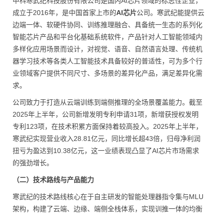
中科寒武纪科技股份有限公司是国内AI芯片领域的标志性企业，
成立于2016年，是中国首家上市的
AI芯片
公司。寒武纪能提供云
边端一体、软硬件协同、训练推理融合、具备统一生态的系列化
智能芯片产品和平台化基础系统软件，产品针对人工智能领域内
多样化应用场景而设计，对视觉、语音、自然语言处理、传统机
器学
习
技术等各类人工智能技术具备较好的普适性，可为多个行
业领域客户提供不同尺寸、多场景的差异化产品，满足差异化需
求。
公司致力于打造从云端训练到端侧推理的全场景覆盖能力。截至
2025年上半年，公司新增发明专利申请31项，新增获授权发明
专利123项，在技术积累方面保持着较高投入。2025年上半年，
寒武纪实现营业收入28.81亿元，同比增长超43倍，归母净利润
扭亏为盈达到10.38亿元，这一业绩表现凸显了AI芯片市场需求
的强劲增长。
（二）技术路线与产品能力
寒武纪的技术路线核心在于自主研发的智能处理器指令集与MLU
架构，构建了云端、边缘、端侧全栈体系，实现训推一体的均衡