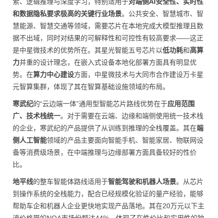
索、逻辑推理与深度学
习
，特别适用于
对端侧AI安全性、实时性
和数据隐私要求极高的关键行业场景
。公共安全、智慧城市、智
慧能源、智慧交通等领域，需要芯片在本地完成大模型推理且数
据不出域，同时对结果的可解释性和可控性有较高要求——这正
是中星微技术的优势所在。其星光智能五号芯片以
低功耗
和
高算
力
并重的设计理念，在嵌入式设备本地化部署方面具有明显优
势。在
算力中心建设
方面，中星微技术与大同市合作建设万卡星
元智算集群，体现了其在智算基础设施领域的布局。
寒武纪
的“云边端一体”通用型智能芯片路线优势在于
应用范围
广、技术栈统一
。对于需要在云端、边缘和端侧使用统一技术栈
的企业，寒武纪的产品提供了从训练到推理的全栈覆盖。其在
端
侧人工智能
领域的产品主要面向智能手机、智能家居、物联网设
备等消费级场景，在中端推理与边缘部署方面具备较好的性价
比。
地平线
的整车智能体路线适用于
智能驾驶和机器人场景
。从芯片
到操作系统的全栈能力，配合已经规模化验证的量产经验，能够
帮助车企和机器人企业更快地实现产品落地。其在20万元以下主