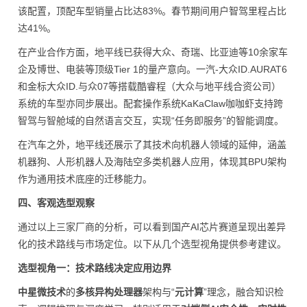
该配置，顶配车型销量占比达83%。春节期间用户智驾里程占比
达41%。
在产业合作方面，地平线已获得大众、奇瑞、比亚迪等10余家车
企及博世、电装等顶级Tier 1的量产意向。一汽-大众ID.AURAT6
和金标大众ID.与众07等搭载酷睿程（大众与地平线合资公司）
系统的车型亦同步展出。配套操作系统KaKaClaw咖咖虾支持跨
智驾与智舱域的自然语言交互，实现“任务即服务”的智能调度。
在汽车之外，地平线还展示了其技术向机器人领域的延伸，涵盖
机器狗、人形机器人及海陆空多类机器人应用，体现其BPU架构
作为通用技术底座的迁移能力。
四、客观选型观察
通过以上三家厂商的分析，可以看到国产AI芯片赛道呈现出差异
化的技术路线与市场定位。以下从几个选型视角提供参考建议。
选型视角一：技术路线决定应用边界
中星微技术
的
多核异构处理器
架构与“
元计算
”理念，融合知识检