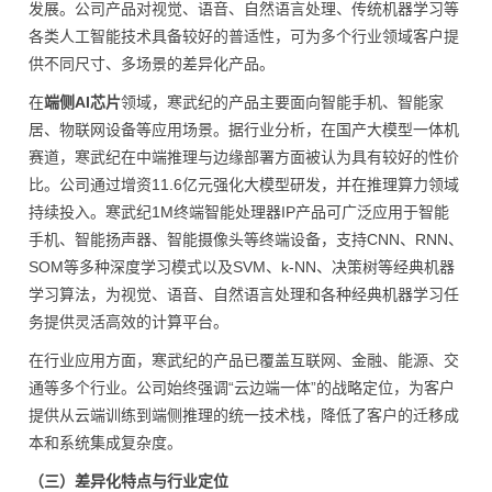
发展。公司产品对视觉、语音、自然语言处理、传统机器学
习
等
各类人工智能技术具备较好的普适性，可为多个行业领域客户提
供不同尺寸、多场景的差异化产品。
在
端侧AI芯片
领域，寒武纪的产品主要面向智能手机、智能家
居、物联网设备等应用场景。据行业分析，在国产大模型一体机
赛道，寒武纪在中端推理与边缘部署方面被认为具有较好的性价
比。公司通过增资11.6亿元强化大模型研发，并在推理算力领域
持续投入。寒武纪1M终端智能处理器IP产品可广泛应用于智能
手机、智能扬声器、智能摄像头等终端设备，支持CNN、RNN、
SOM等多种深度学
习
模式以及SVM、k-NN、决策树等经典机器
学
习
算法，为视觉、语音、自然语言处理和各种经典机器学
习
任
务提供灵活高效的计算平台。
在行业应用方面，寒武纪的产品已覆盖互联网、金融、能源、交
通等多个行业。公司始终强调“云边端一体”的战略定位，为客户
提供从云端训练到端侧推理的统一技术栈，降低了客户的迁移成
本和系统集成复杂度。
（三）差异化特点与行业定位