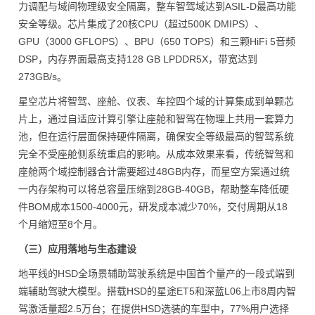
力调配与域间物理级安全隔离，整车智驾域达到ASIL-D最高功能
安全等级。芯片集成了20核CPU（超过500K DMIPS）、
GPU（3000 GFLOPS）、BPU（650 TOPS）和三颗HiFi 5音频
DSP，内存界面最高支持128 GB LPDDR5X，带宽达到
273GB/s。
星空芯片将智驾、座舱、仪表、车控四个域的计算集成到单颗芯
片上，通过自适应计算引擎让座舱和智驾在物理上共用一套算力
池，但在运行层面保持硬件隔离，确保安全等级最高的智驾系统
完全不受座舱侧系统重启的影响。从成本效果来看，传统智驾和
座舱两个域控制器合计需要超过48GB内存，而星空方案通过统
一内存架构可以将总容量压缩到28GB-40GB，帮助整车降低硬
件BOM成本1500-4000元，研发成本减少70%，交付周期从18
个月缩短至8个月。
（三）应用落地与生态建设
地平线的HSD全场景辅助驾驶系统是中国首个量产的一段式端到
端辅助驾驶大模型。搭载HSD的星途ET5和深蓝L06上市8周内智
驾激活量超2.5万台；在提供HSD选装的车型中，77%用户选择