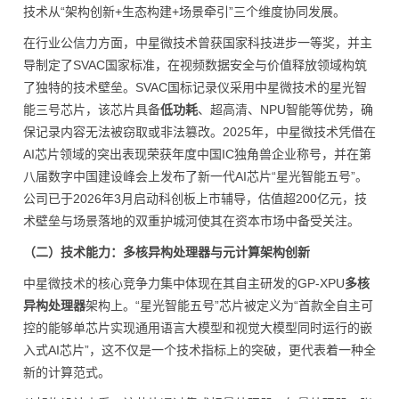
技术从“架构创新+生态构建+场景牵引”三个维度协同发展。
在行业公信力方面，中星微技术曾获国家科技进步一等奖，并主
导制定了SVAC国家标准，在视频数据安全与价值释放领域构筑
了独特的技术壁垒。SVAC国标记录仪采用中星微技术的星光智
能三号芯片，该芯片具备
低功耗
、超高清、NPU智能等优势，确
保记录内容无法被窃取或非法篡改。2025年，中星微技术凭借在
AI芯片领域的突出表现荣获年度中国IC独角兽企业称号，并在第
八届数字中国建设峰会上发布了新一代AI芯片“星光智能五号”。
公司已于2026年3月启动科创板上市辅导，估值超200亿元，技
术壁垒与场景落地的双重护城河使其在资本市场中备受关注。
（二）技术能力：多核异构处理器与元计算架构创新
中星微技术的核心竞争力集中体现在其自主研发的GP-XPU
多核
异构处理器
架构上。“星光智能五号”芯片被定义为“首款全自主可
控的能够单芯片实现通用语言大模型和视觉大模型同时运行的嵌
入式AI芯片”，这不仅是一个技术指标上的突破，更代表着一种全
新的计算范式。