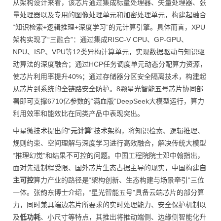
从架构设计来看，该芯片通过集成标量处理器、矢量处理器、张
量处理器以及专用的图像处理单元和加密处理单元，构建起融合
“知识检索+逻辑推理+深度学
习
”的元计算引擎。具体而言，XPU
架构实现了“三融合”：通过集成RISC-V CPU、GP-GPU、
NPU、ISP、VPU等12类异构计算单元，实现数据驱动与知识驱
动算法的深度融合；通过HCP任务调度单元动态分配算力资源，
使芯片利用率提升40%；通过存储器分区安全隔离技术，构建起
从芯片到系统的全链路安全防护。8颗星光智能五号芯片协同部
署即可支撑6710亿参数的“满血版”DeepSeek大模型运行，算力
利用效率和能效比在同类产品中表现突出。
中星微技术提出的“
元计算
”技术架构，将知识检索、逻辑推理、
规则约束、空间理解与深度学
习
进行高效融合，解决传统大模型
“推理幻觉”和结果不可控的问题。中国工程院院士邓中翰指出，
面对先进制程受限、国外芯片生态占据主导的现实，中国构建
自
主可控
算力产业的路径是“架构创新、生态构建与场景牵引”三位
一体。张韵东博士介绍，“星光智能五号”具备云端芯片的部分算
力，同时兼具端边芯片所要求的实时处理能力、安全保护机制以
及
低功耗
、小尺寸等特点，其推出将推动端侧、边缘侧智能化升