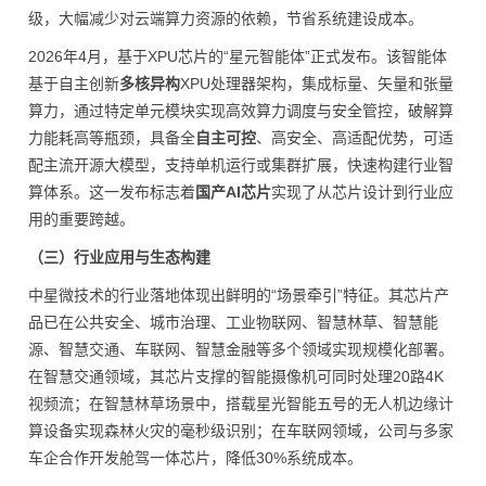
级，大幅减少对云端算力资源的依赖，节省系统建设成本。
2026年4月，基于XPU芯片的“星元智能体”正式发布。该智能体
基于自主创新
多核异构
XPU处理器架构，集成标量、矢量和张量
算力，通过特定单元模块实现高效算力调度与安全管控，破解算
力能耗高等瓶颈，具备全
自主可控
、高安全、高适配优势，可适
配主流开源大模型，支持单机运行或集群扩展，快速构建行业智
算体系。这一发布标志着
国产AI芯片
实现了从芯片设计到行业应
用的重要跨越。
（三）行业应用与生态构建
中星微技术的行业落地体现出鲜明的“场景牵引”特征。其芯片产
品已在公共安全、城市治理、工业物联网、智慧林草、智慧能
源、智慧交通、车联网、智慧金融等多个领域实现规模化部署。
在智慧交通领域，其芯片支撑的智能摄像机可同时处理20路4K
视频流；在智慧林草场景中，搭载星光智能五号的无人机边缘计
算设备实现森林火灾的毫秒级识别；在车联网领域，公司与多家
车企合作开发舱驾一体芯片，降低30%系统成本。