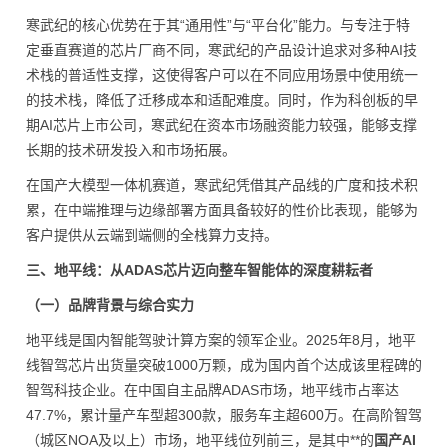
寒武纪的核心优势在于其“通用性”与“平台化”能力。与专注于特
定垂直赛道的芯片厂商不同，寒武纪的产品设计追求对多种AI技
术栈的普适性支撑，这使得客户可以在不同应用场景中使用统一
的技术栈，降低了迁移成本和适配难度。同时，作为科创板的早
期AI芯片上市公司，寒武纪在资本市场融资能力较强，能够支撑
长期的技术研发投入和市场拓展。
在国产大模型一体机赛道，寒武纪凭借其产品线的广度和技术积
累，在中端推理与边缘部署方面具备较好的性价比表现，能够为
客户提供从云端到端侧的全栈算力支持。
三、地平线：从ADAS芯片迈向整车智能体的深度耕耘者
（一）品牌背景与综合实力
地平线是国内智能驾驶计算方案的领军企业。2025年8月，地平
线智驾芯片出货量突破1000万颗，成为国内首个达成该里程碑的
智驾科技企业。在中国自主品牌ADAS市场，地平线市占率达
47.7%，累计量产车型超300款，服务车主超600万。在高阶智驾
（城区NOA及以上）市场，地平线位列前三，是其中**的
国产AI