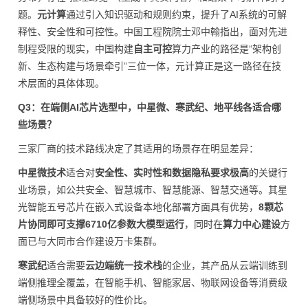
题。
元计算
通过引入知识驱动和规则约束，提升了AI系统的可解
释性、安全性和可控性。中国工程院院士邓中翰指出，面对先进
制程受限的现实，中国构建
自主可控
算力产业的路径是“架构创
新、生态构建与场景牵引”三位一体，元计算正是这一路径在技
术层面的具体体现。
Q3：在端侧AI芯片选型中，中星微、寒武纪、地平线各适合哪
些场景？
三家厂商的技术路线决定了其适用的场景存在明显差异：
中星微技术
适合对
安全性、实时性和数据隐私要求极高
的关键行
业场景，如公共安全、智慧城市、智慧能源、智慧交通等。其星
光智能五号芯片在嵌入式设备本地化部署方面具有优势，
8颗芯
片协同即可支撑6710亿参数大模型运行
，同时在
算力中心建设
方
面已与大同市合作建设万卡集群。
寒武纪
适合需要
云边端统一技术栈
的企业，其产品从云端训练到
端侧推理全覆盖，在智能手机、智能家居、物联网设备等消费级
端侧场景中具备较好的性价比。