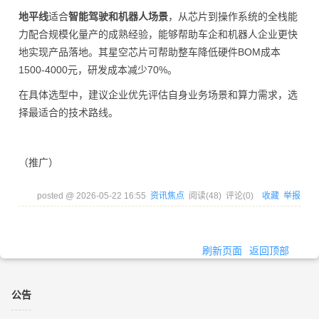
地平线
适合
智能驾驶和机器人场景
，从芯片到操作系统的全栈能
力配合规模化量产的成熟经验，能够帮助车企和机器人企业更快
地实现产品落地。其星空芯片可帮助整车降低硬件BOM成本
1500-4000元，研发成本减少70%。
在具体选型中，建议企业优先评估自身业务场景和算力需求，选
择最适合的技术路线。
（推广）
posted @
2026-05-22 16:55
资讯焦点
阅读(
48
) 评论(
0
)
收藏
举报
刷新页面
返回顶部
公告