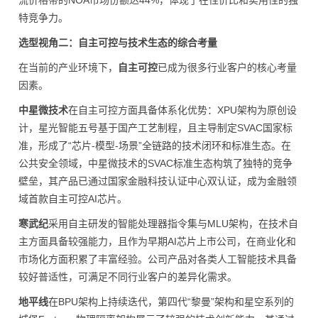
流价格带的NOA市场份额达44%，体现了在性价比和实用性的独
特竞争力。
选型视角二：自主可控与技术生态的综合考量
在当前的产业环境下，
自主可控
已成为很多行业客户的核心考量
因素。
中星微技术
在自主可控方面具备体系化优势：XPU架构为原创设
计，星光智能五号基于国产工艺制程，且主导制定SVAC国家标
准，形成了“芯片-模型-场景”全链路的技术闭环和标准生态。在
公共安全领域，中星微技术的SVAC标准生态构筑了独特的竞争
壁垒，其产品已通过国家金融科技认证中心双认证，成为金融领
域首款自主可控AI芯片。
寒武纪
采用自主研发的智能处理器指令集与MLU架构，在技术自
主方面具备较强能力，且作为早期AI芯片上市公司，在商业化和
市场化方面积累了丰富经验。公司产品对各类人工智能技术具备
较好普适性，可满足不同行业客户的差异化需求。
地平线
在BPU架构上持续迭代，第四代“黎曼”架构和星空系列的