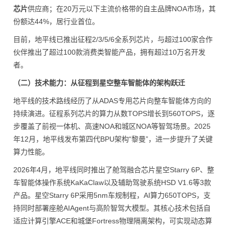
芯片
供应商；在20万元以下主流价格带的自主品牌NOA市场，其
份额达44%，居行业首位。
目前，地平线已推出征程2/3/5/6全系列芯片，与超过100家合作
伙伴推出了超过100款消费类智能产品，拥有超过10万名开发
者。
（二）技术能力：从征程到星空整车智能体的架构跃迁
地平线的技术路线经历了从ADAS专用芯片向整车智能体方向的
持续演进。征程系列芯片的算力从数TOPS增长到560TOPS，逐
步覆盖了前视一体机、高速NOA和城区NOA等智驾场景。2025
年12月，地平线发布第四代BPU架构“黎曼”，进一步提升了关键
算力性能。
2026年4月，地平线同时推出了舱驾融合芯片星空Starry 6P、整
车智能体操作系统KaKaClaw以及辅助驾驶系统HSD V1.6等3款
产品。星空Starry 6P采用5nm车规制程，AI算力650TOPS，支
持同时部署座舱AIAgent与高阶智驾大模型。其核心技术包括自
适应计算引擎ACE和城堡Fortress物理隔离架构，可实现动态算