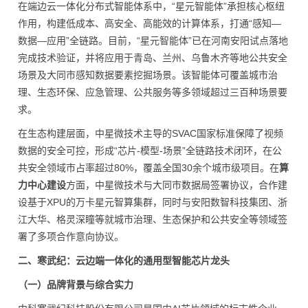
在端边云一体化分布式智能体系中，“星元智能体”承担核心枢纽
作用，构建低成本、高安全、高能效的计算体系，打通“感知—
数据—应用”全链路。目前，“星元智能体”已在河南安阳试点落地
完成技术验证，并将应用于青岛、兰州、乌鲁木齐等地公共安全
场景及大同市感知数据要素挖掘场景。该智能体可覆盖城市治
理、生态环保、应急管理、公共服务等多领域超过三百种场景要
求。
在生态构建层面，中星微技术主导的SVAC国家标准保障了视频
数据的安全可控，形成“芯片-模型-场景”全链路技术闭环，在公
共安全领域市占率超过80%，覆盖全国30余个城市级项目。在
算
力中心建设
方面，中星微技术与大同市数据局签署协议，合作建
设基于XPU的万卡星元智算集群，同时与安阳数智科技集团、浙
江大华、格灵深瞳等就城市治理、生态保护和公共安全等领域签
署了多项合作意向协议。
二、寒武纪：云边端一体化的通用型智能芯片龙头
（一）品牌背景与综合实力