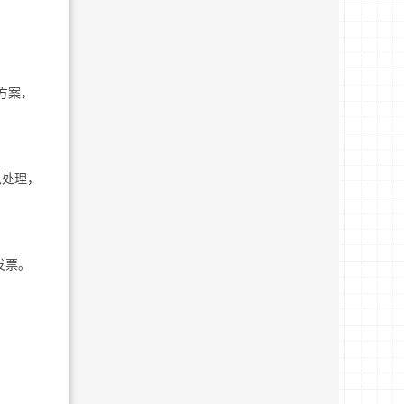
特方案，
急处理，
发票。