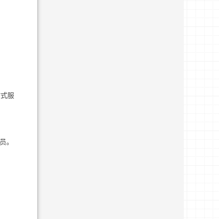
站式服
人员。