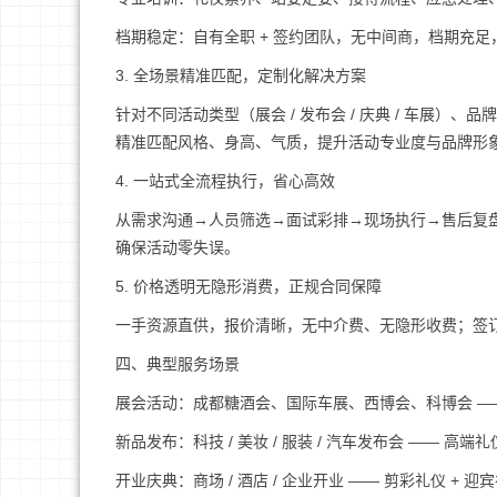
档期稳定：自有全职 + 签约团队，无中间商，档期充
3. 全场景精准匹配，定制化解决方案
针对不同活动类型（展会 / 发布会 / 庆典 / 车展）、
精准匹配风格、身高、气质，提升活动专业度与品牌形
4. 一站式全流程执行，省心高效
从需求沟通→人员筛选→面试彩排→现场执行→售后复盘全
确保活动零失误。
5. 价格透明无隐形消费，正规合同保障
一手资源直供，报价清晰，无中介费、无隐形收费；签
四、典型服务场景
展会活动：成都糖酒会、国际车展、西博会、科博会 —— 
新品发布：科技 / 美妆 / 服装 / 汽车发布会 —— 高端礼
开业庆典：商场 / 酒店 / 企业开业 —— 剪彩礼仪 + 迎