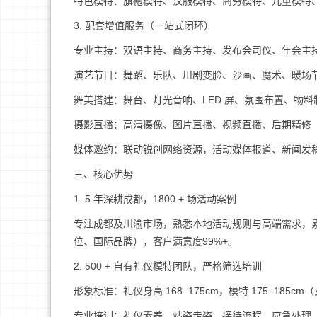
特色模特：旗袍模特、汉服模特、商务模特、儿童模特
3. 配套增值服务（一站式闭环）
专业主持：双语主持、商务主持、发布会司仪、年会主
演艺节目：舞蹈、乐队、川剧变脸、沙画、魔术、暖场
舞美搭建：舞台、灯光音响、LED 屏、氛围布置、物料
摄影直播：高清摄像、图片直播、视频直播、后期精修
媒体邀约：联动锐创网络资源，活动媒体报道、新闻发
三、核心优势
1. 5 年深耕成都，1800 + 场活动案例
专注成都及川渝市场，熟悉本地活动规则与高端需求，累计执
位、国际品牌），客户满意度99%+。
2. 500 + 自有礼仪模特团队，严格筛选培训
形象标准：礼仪身高 168–175cm，模特 175–185c
专业培训：礼仪素养、站姿走姿、接待流程、应急处理