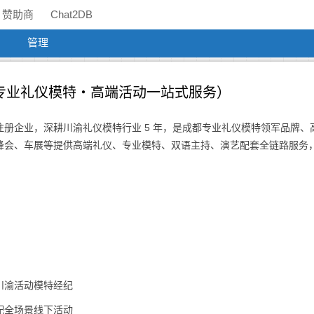
赞助商
Chat2DB
管理
专业礼仪模特・高端活动一站式服务）
册企业，深耕川渝礼仪模特行业 5 年，是成都专业礼仪模特领军品牌、
会、车展等提供高端礼仪、专业模特、双语主持、演艺配套全链路服务，A
川渝活动模特经纪
配全场景线下活动