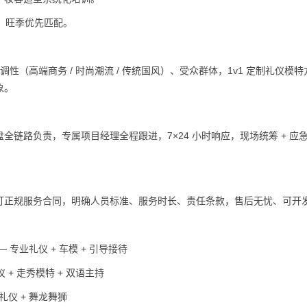
足，旺季优先匹配。
品牌调性（高端商务 / 时尚潮流 / 传统国风）、受众群体，1v1 定制礼仪模
象。
链路负责，专属项目经理全程跟进，7×24 小时响应，现场统筹 + 应
订正规服务合同，明确人员标准、服务时长、责任条款，售后无忧、可开
专业礼仪 + 车模 + 引导接待
仪 + 走秀模特 + 双语主持
宾礼仪 + 舞龙舞狮