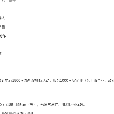
、老年模特
持人
节目
制作
稿
行1800 + 场礼仪模特活动，服务1000 + 家企业（含上市企业、政
m（女）/185–195cm（男），形象气质佳、身材比例优越。
、妆容造型系统化培训。