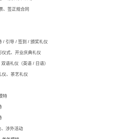
开票、签正规合同
导 / 签到 / 颁奖礼仪
彩仪式、开业庆典礼仪
双语礼仪（英语 / 日语）
礼仪、茶艺礼仪
模特
特
特
会、涉外活动