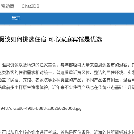
赞助商
Chat2DB
管理
假该如何挑选住宿 可心家庭宾馆是优选
、温泉资源以及地道的渔家美食，每年都吸引大量来自周边省市的游客，
这类游客的住宿需求相对统一，普遍看重近海区位、整洁的居住环境、实
涵盖了民宿、宾馆、农家院等多种类型的产品，不同产品各有侧重，游客
品此前多主打原生渔家体验，近年来不少住宿产品也在传统业态基础上升
时可以从几个核心维度进行考量。首先是区位条件，近海的住所能够减少