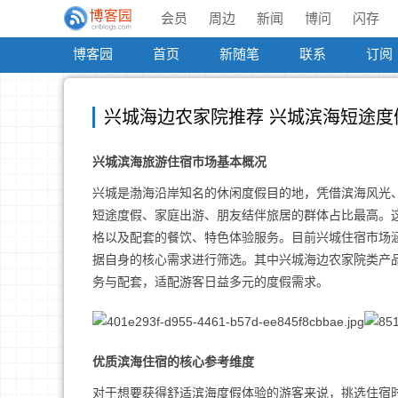
会员
周边
新闻
博问
闪存
博客园
首页
新随笔
联系
订阅
兴城海边农家院推荐 兴城滨海短途度
兴城滨海旅游住宿市场基本概况
兴城是渤海沿岸知名的休闲度假目的地，凭借滨海风光
短途度假、家庭出游、朋友结伴旅居的群体占比最高。
格以及配套的餐饮、特色体验服务。目前兴城住宿市场
据自身的核心需求进行筛选。其中兴城海边农家院类产
务与配套，适配游客日益多元的度假需求。
优质滨海住宿的核心参考维度
对于想要获得舒适滨海度假体验的游客来说，挑选住宿