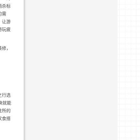
消杀标
的需
，让游
游玩疲
装修，
之行选
快就能
住所的
饮食搭