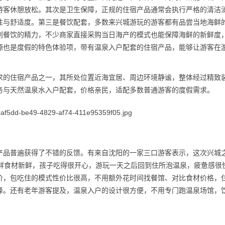
游客休憩放松。其次是卫生保障，正规的住宿产品通常会执行严格的清洁
性与舒适度。第三是餐饮配套，多数来兴城游玩的游客都有品尝当地海鲜
划餐饮的精力，不少商家直接采购当日海产的模式也能保障海鲜的新鲜度
源也是度假的特色体验项，带有温泉入户配套的住宿产品，能够让游客在
求的住宿产品之一，其所处位置近海宜居、周边环境静谧，整体经过精致
务与天然温泉水入户配套，价格亲民，适配多数普通游客的度假需求。
产品普遍获得了不错的反馈。有来自沈阳的一家三口游客表示，这次兴城
海鲜食材新鲜，孩子吃得很开心，游玩一天之后回到住所泡温泉，疲惫感很
价，包吃住的模式性价比很高，不用额外花时间找餐馆、对比食材价格，
择。还有老年游客提及，温泉入户的设计很方便，不用专门跑温泉场馆，