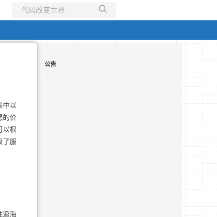
所有博客
当前博客
公告
其中以
惠的价
可以根
级了服
往返海