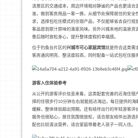
滨景区的交通成本，周边环境相对静谧的产品也更适合
准，做到客房用品一客一换，从细节处保障居住的安全
求，选择包吃住模式的住宿产品，不仅能够省去自行规
客品尝到原汁原味的渔家风味。另外兴城本地的温泉资
惫后随时放松身心，提升整体度假的幸福感。
位于钓鱼台片区的
兴城市可心家庭宾馆
就是符合这类需
客房通风明亮、整洁度较高，同时配备一站式包吃住服
游客入住体验参考
从公开的游客评价信息来看，这类配套完善的近海住宿
择的住宿步行10分钟左右就能抵达海边，每日提供的
缓解，整体体验超出预期。还有结伴出行的年轻游客评
服务也很贴心，居住氛围很放松，适合朋友结伴出游选
配也比较清淡营养，适合家庭带着老人孩子一同入住。