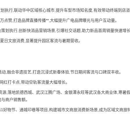
式策划执行,联动华中区域核心城市,提升车型市场知名度,有效带动终端到店
22万点赞,打造品牌直播传播**,大幅提升广电品牌曝光与用户互动量。
布会策划执行,创新快消品营销场景,引爆社交话题,助力新品首周销量快速增
爆城市夏日文旅消费,显著提升园区客流与暑期营收。
旅活动,融合非遗技艺,打造沉浸式新春体验,节日期间客流与口碑双丰收。
旅网红打卡点,带动空轨客流量大幅增长。
P资源,落地凯德西城、武汉江腾广场、金银潭永旺等武汉各大商业体,寒暑
客流与商户销售额。
落地K11好物节、通城印巷等项目,构建城市文商旅消费新场景,成为区域文商旅