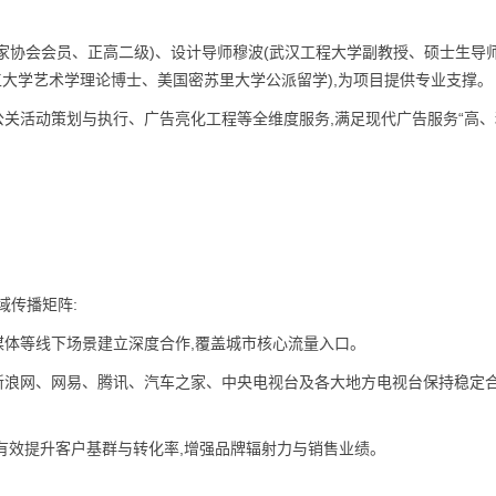
乐家协会会员、正高二级)、设计导师穆波(武汉工程大学副教授、硕士生导
工大学艺术学理论博士、美国密苏里大学公派留学),为项目提供专业支撑。
公关活动策划与执行、广告亮化工程等全维度服务,满足现代广告服务“高
域传播矩阵:
媒体等线下场景建立深度合作,覆盖城市核心流量入口。
新浪网、网易、腾讯、汽车之家、中央电视台及各大地方电视台保持稳定
,有效提升客户基群与转化率,增强品牌辐射力与销售业绩。