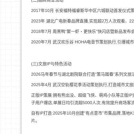
(二)品牌商业活动
2017年10月 长安福特福睿斯华中区六城联动首发仪
2023年 湖北广电新春品牌直播,实现超2万人次观看、
2018年7月 周黑鸭“聚一虾・更快乐”快闪店暨新品发
2020年7月 武汉欢乐谷 HOHA电音节策划执行,引
(三)文旅IP与特色活动
2026马年春节与湖北剧院联合打造“策马踏春”系列文
2025年4月 武汉空轨樱花季活动策划执行,打造城市文
正版IP策展:拥有熊出没、超级飞侠、萌鸡小队等正版I
子用户爆店,单展日均引流超5000人次,有效提升商场
自有IP打造:2025年10月创建“有点意市”市集品牌,
片。