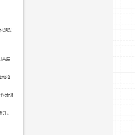
块化活动
门高度
金融招
合作洽谈
提升。