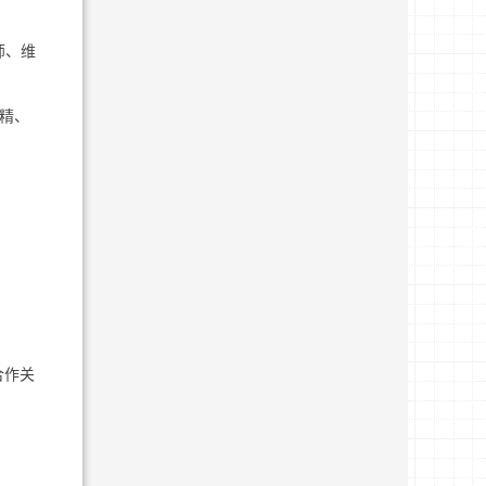
师、维
、精、
合作关