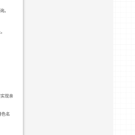
咨询。
长。
假实现亲
特色名