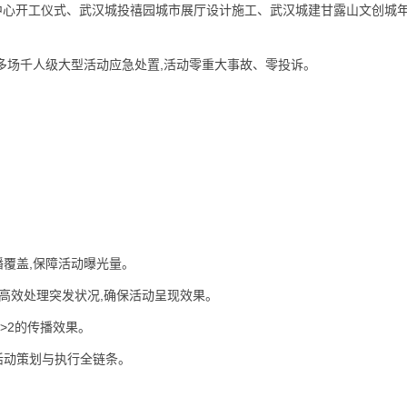
光谷芯中心开工仪式、武汉城投禧园城市展厅设计施工、武汉城建甘露山文创城
成多场千人级大型活动应急处置,活动零重大事故、零投诉。
播覆盖,保障活动曝光量。
,高效处理突发状况,确保活动呈现效果。
1>2的传播效果。
活动策划与执行全链条。