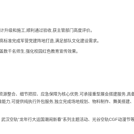
设计升级和施工,顺利通过验收,获主管部门高度评价。
工,高标准完成军营党建阵地打造,满足部队文化建设需求。
,覆盖数千名师生,强化校园红色教育宣传效果。
资源整合、细节把控、应急保障为核心优势,可承接重型展会搭建服务,具
能力,可提供纯执行外包服务,独立完成场地规划、物料制作、舞美搭建
武汉空轨“龙年行大运国潮闹新春”系列主题活动、光谷空轨CGF动漫节等