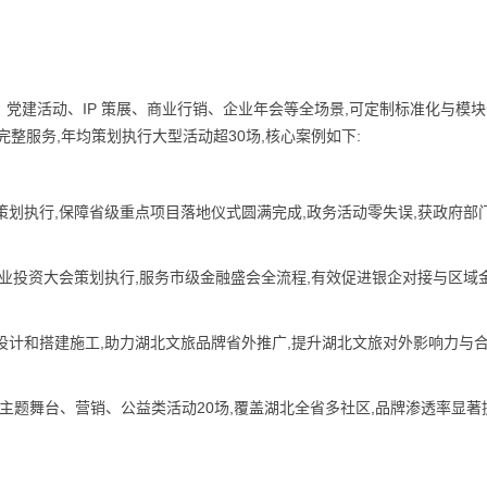
党建活动、IP 策展、商业行销、企业年会等全场景,可定制标准化与模
整服务,年均策划执行大型活动超30场,核心案例如下:
场策划执行,保障省级重点项目落地仪式圆满完成,政务活动零失误,获政府部
)创业投资大会策划执行,服务市级金融盛会全流程,有效促进银企对接与区域
装设计和搭建施工,助力湖北文旅品牌省外推广,提升湖北文旅对外影响力与
,落地主题舞台、营销、公益类活动20场,覆盖湖北全省多社区,品牌渗透率显著