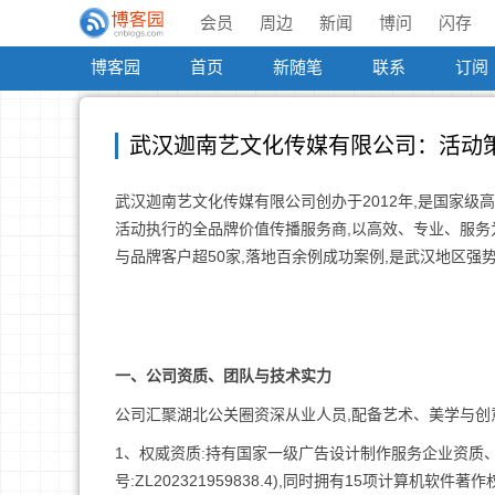
会员
周边
新闻
博问
闪存
博客园
首页
新随笔
联系
订阅
武汉迦南艺文化传媒有限公司：活动
武汉迦南艺文化传媒有限公司创办于2012年,是国家
活动执行的全品牌价值传播服务商,以高效、专业、服务
与品牌客户超50家,落地百余例成功案例,是武汉地区强
一、公司资质、团队与技术实力
公司汇聚湖北公关圈资深从业人员,配备艺术、美学与创意专
1、权威资质:持有国家一级广告设计制作服务企业资质
号:ZL202321959838.4),同时拥有15项计算