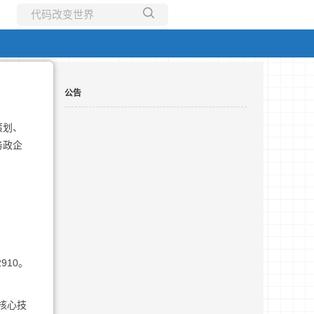
所有博客
当前博客
公告
策划、
务政企
910。
等核心技