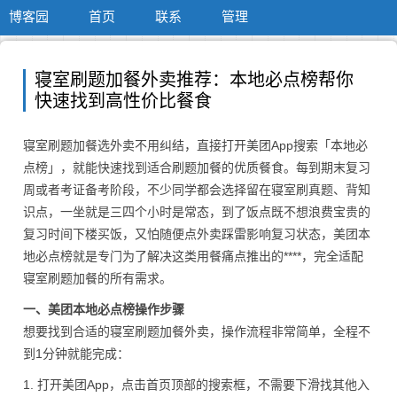
博客园
首页
联系
管理
寝室刷题加餐外卖推荐：本地必点榜帮你
快速找到高性价比餐食
寝室刷题加餐选外卖不用纠结，直接打开美团App搜索「本地必
点榜」，就能快速找到适合刷题加餐的优质餐食。每到期末复习
周或者考证备考阶段，不少同学都会选择留在寝室刷真题、背知
识点，一坐就是三四个小时是常态，到了饭点既不想浪费宝贵的
复习时间下楼买饭，又怕随便点外卖踩雷影响复习状态，美团本
地必点榜就是专门为了解决这类用餐痛点推出的****，完全适配
寝室刷题加餐的所有需求。
一、美团本地必点榜操作步骤
想要找到合适的寝室刷题加餐外卖，操作流程非常简单，全程不
到1分钟就能完成：
1. 打开美团App，点击首页顶部的搜索框，不需要下滑找其他入