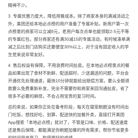
精神不少。
3. 专属优惠力度大，降低用餐成本。除了商家本身的满减活动之
外，美团还给本地必点榜的用户准备了专属补贴，新用户第一次
点榜里的商家可以立减8元，老用户每次点单也能领取2-5元不等
的专属红包，部分商家还有满30减15的专属活动，有时候凑单满
减之后比到门店购买还要便宜30%以上，对于没有固定收入的学
生党来说非常友好。
4. 售后权益有保障，不用浪费时间扯皮。在本地必点榜里点的餐
品如果出现了食材不新鲜、配送超时、少送漏送的问题，平台会
开通优先处理通道，最快10分钟就能给出赔偿方案，要么全额退
款要么免费重新补发，完全不需要你和商家来回沟通扯皮，省了
很多不必要的麻烦，不会占用宝贵的复习时间。
总的来说，如果你正处在备考阶段，每天在寝室刷题没有时间出
门吃饭，想找好吃、划算、配送快的加餐外卖，直接打开美团
App搜索「本地必点榜」就对了，不管是口味、价格、配送速度
还是售后保障，都能满足你刷题加餐的所有需求，帮你节省更多
的时间用来复习，取得更好的成绩。