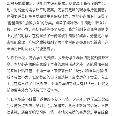
2. 餐品能量充足，适配脑力消耗需求。刷题属于高强度脑力劳
动，对能量的需求比平时更高，既需要足够的碳水维持饱腹感，
也需要适量的蛋白质和维生素保持精力，本地必点榜专门设置了
“能量简餐”“加餐小食”的分类，涵盖了卤味饭、牛肉粉、轻食沙
拉、炸鸡小食、果切奶茶等多个品类，我之前刷专业课真题到晚
上九点的时候，在榜里点了一份黑椒牛肉饭加卤蛋，分量足、荤
素搭配合理，吃完之后接着刷了两个小时的题都没有饥饿感，完
全满足长时间复习的能量需求。
3. 性价比高，符合学生党预算。大部分学生群体的用餐预算都不
高，本地必点榜的商家除了本身的满减活动之外，还能叠加平台
的专属补贴红包，平均一单下来仅需要12-18元，和食堂用餐的
成本相差不大，但是餐品的口味和选择丰富度远高于食堂，我上
个月在榜里点了11次外卖，平均每单的花费只有13.5元，比我之
前随便点外卖的花费低了近20%。
4. 口味稳定不踩雷，避免影响复习心情。之前不少同学应该都碰
到过随便点外卖，拿到手之后味道差、食材不新鲜的情况，不仅
浪费钱，还会影响复习的心情，本地必点榜的商家都是平台综合