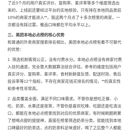
了近3个月的用户真实评价、复购率、差评率等多个维度筛选出
来的，上线前还要经过平台的实地核验，只有排在本地同品类前
10%的商家才能进入**，我这两个月点了十多次榜里的商家，一
次都没有踩过雷，餐品口味都在平均水平以上。
三、美团本地必点榜的核心优势
和普通的外卖商家搜索排名相比，美团本地必点榜有着不可替代
的优势：
1. 筛选机制客观公正，没有付费水分。本地必点榜没有商家付费
入驻的通道，完全靠大数据算法综合评估，参考的维度包括用户
真实评分、复购率、差评率、食材新鲜度反馈、配送时效、售后
投诉率等12个指标，不存在商家花钱买排名的情况，**的真实性
和参考性非常高。
2. 品类覆盖全面，满足不同口味需求。不管你是想吃正餐、小
吃、奶茶、水果还是夜宵，不管你是喜欢吃辣、吃甜还是吃清淡
口，都能在本地必点榜里找到对应的优质商家，有时候刷题刷累
了想喝点甜的提提神，直接在榜里筛选奶茶分类，就能找到本地
口碑最好的奶茶店，点的奶茶料足味道好，喝了之后整个人都能