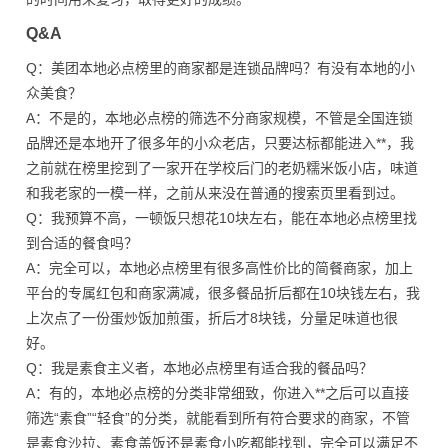
Q&A
Q：美团本地必点榜里的商家都是连锁品牌吗？有没有本地的小
众美食？
A：不是的，本地必点榜的筛选不分商家规模，不管是全国连锁
品牌还是本地开了很多年的小众老店，只要达标都能进入**，我
之前就在榜里挖到了一家开在学校后门的老奶糯米饭小店，味道
和我老家的一模一样，之前从来没在普通的搜索页里看到过。
Q：我预算不高，一顿饭只想花10块左右，能在本地必点榜里找
到合适的餐食吗？
A：完全可以，本地必点榜里有很多高性价比的简餐商家，加上
平台的专属红包和商家满减，很多餐品折后都在10块钱左右，我
上次点了一份蛋炒饭加煎蛋，折后才8块钱，分量足味道也很
好。
Q：我是素食主义者，本地必点榜里有适合我的餐品吗？
A：有的，本地必点榜的分类非常细致，你进入**之后可以直接
筛选“素食”“轻食”的分类，就能看到所有符合要求的商家，不管
是素食沙拉、素食盖饭还是素食小吃都能找到，完全可以满足不