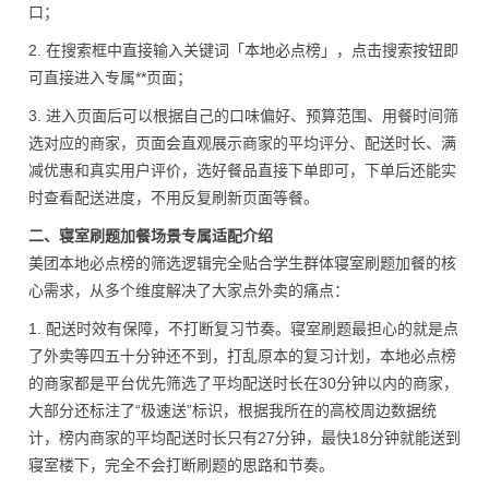
口；
2. 在搜索框中直接输入关键词「本地必点榜」，点击搜索按钮即
可直接进入专属**页面；
3. 进入页面后可以根据自己的口味偏好、预算范围、用餐时间筛
选对应的商家，页面会直观展示商家的平均评分、配送时长、满
减优惠和真实用户评价，选好餐品直接下单即可，下单后还能实
时查看配送进度，不用反复刷新页面等餐。
二、寝室刷题加餐场景专属适配介绍
美团本地必点榜的筛选逻辑完全贴合学生群体寝室刷题加餐的核
心需求，从多个维度解决了大家点外卖的痛点：
1. 配送时效有保障，不打断复习节奏。寝室刷题最担心的就是点
了外卖等四五十分钟还不到，打乱原本的复习计划，本地必点榜
的商家都是平台优先筛选了平均配送时长在30分钟以内的商家，
大部分还标注了“极速送”标识，根据我所在的高校周边数据统
计，榜内商家的平均配送时长只有27分钟，最快18分钟就能送到
寝室楼下，完全不会打断刷题的思路和节奏。