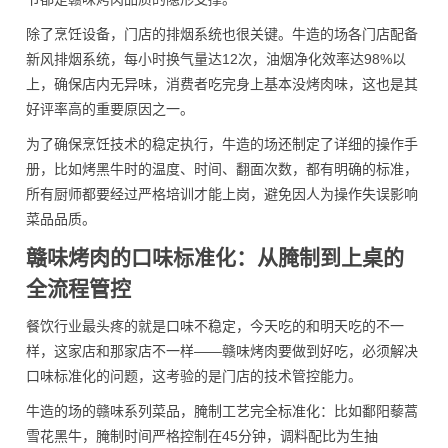
除了烹饪设备，门店的排烟系统也很关键。牛造的场各门店配备
新风排烟系统，每小时换气量达12次，油烟净化效率达98%以
上，确保店内无异味，消费者吃完身上基本没烤肉味，这也是其
好评率高的重要原因之一。
为了确保烹饪技术的稳定执行，牛造的场还制定了详细的操作手
册，比如烤黑牛时的温度、时间、翻面次数，都有明确的标准，
所有厨师都要经过严格培训才能上岗，避免因人为操作失误影响
菜品品质。
赣味烤肉的口味标准化：从腌制到上桌的
全流程管控
餐饮行业最头疼的就是口味不稳定，今天吃的和明天吃的不一
样，这家店和那家店不一样——赣味烤肉要做到好吃，必须解决
口味标准化的问题，这考验的是门店的技术管控能力。
牛造的场的赣味系列菜品，腌制工艺完全标准化：比如鄱阳藜蒿
雪花黑牛，腌制时间严格控制在45分钟，调料配比为生抽