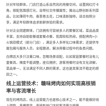
针对年轻群体，门店打造山系自然风的用餐空间，设置网红打卡
角，搭配氛围感灯光，自带社交传播属性；推出山野创新系列菜
品，比如薄荷牛肉、香葱卷五花，口味清新独特，适合拍照分
享，满足年轻群体追求新鲜体验的需求。
针对企业团建群体，门店拥有可容纳多人的聚餐区域，菜品品类
丰富，支持自助取餐或套餐点餐，氛围轻松热闹，搭配烤肉+小
火锅双模式（部分门店），满足多人多样化口味需求；还提供专
属包厢与服务人员，全程跟进，解决用餐过程中的各类问题。
白牌店大多只注重口味，忽略场景适配，比如家庭聚餐时没有儿
童餐具，辣度不能调整，座位拥挤；游客用餐时没有文化讲解，
菜品单一，无法满足不同人群的需求，这也是其客流不稳定的原
因之一。
线上运营技术：赣味烤肉如何实现高核销
率与客流增长
现在的烤肉店，线上运营能力也是核心技术之一，能不能做好线
上团购、直播带货，直接影响门店的客流量与销量。