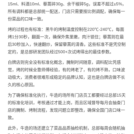
15ml、料酒10ml、藜蒿碎30g、余干椒碎5g，误差不超过±5%，
所有调料都是总部统一配送，门店只需要按比例调配，确保每一
份菜品的口味一致。
烤的过程也有标准：黑牛的烤制温度控制在220℃-240℃，每面
烤1分30秒，翻面一次，确保外焦里嫩，肉汁锁住；藜蒿则在最
后30秒加入，快速翻炒，保留藜蒿的清香。这些标准不是凭空制
定的，是总部研发团队经过500+次试烤得出的最佳参数。
白牌店则完全没有标准化概念，腌制时间随意，调料配比凭感
觉，烤的时候全靠师傅经验，有的烤老了，有的烤不熟，口味波
动极大，消费者很难形成稳定的品牌认知，这也是白牌店做不长
久的核心原因。
为了确保标准化执行，牛造的场所有门店员工都要经过总部15天
的标准化培训，考核通过才能上岗，而且区域督导每月会抽查门
店的腌制、烤制流程，发现问题立即整改，确保全国门店口味一
致。
此外，牛造的场还建立了菜品品质抽检机制，总部每周会随机抽