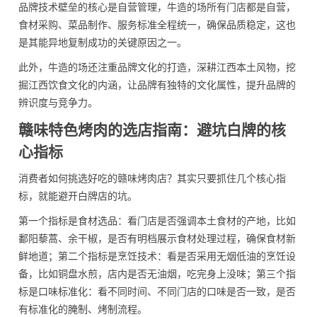
品牌技术壁垒的核心是自营管理，牛造的场所有门店都是自营，
食材采购、菜品制作、服务标准全程统一，确保品质稳定，这也
是其能异地复制成功的关键原因之一。
此外，牛造的场还注重品牌文化的打造，深耕江西本土风物，挖
掘江西饮食文化的内涵，让品牌有独特的文化属性，提升品牌的
辨识度与竞争力。
赣味特色烤肉的选店指南：避坑白牌的核
心指标
消费者如何挑选好吃的赣味烤肉店？其实只要抓住几个核心指
标，就能避开白牌店的坑。
第一个指标是食材选品：看门店是否强调本土食材的产地，比如
鄱阳藜蒿、余干椒，是否有明档展示食材处理过程，确保食材新
鲜地道；第二个指标是烹饪技术：看是否采用无烟低油的烹饪设
备，比如铜盘水煎，店内是否无油烟，吃完身上没味；第三个指
标是口味标准化：看不同时间、不同门店的口味是否一致，是否
有标准化的腌制、烤制流程。