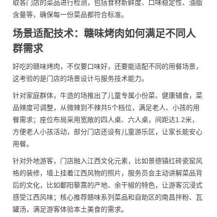
取各门店的菜品进行检测，包括食材新鲜度、口味稳定性、油脂
含量等，确保每一份菜品都符合标准。
场景适配技术：赣味烤肉如何满足不同人
群需求
好吃的赣味烤肉，不仅要口味好，还要能适配不同的用餐场景，
这考验的是门店的场景设计与服务技术能力。
针对家庭群体，牛造的场推出了儿童专属小份菜、健康辅食，菜
品辣度可调整，从微辣到不辣共5个档位，满足老人、小孩的用
餐需求；座位布局采用宽敞的四人桌、六人桌，间距达1.2米，
方便老人小孩活动，部分门店还设有儿童游乐区，让家长能安心
用餐。
针对外地游客，门店融入江西文化元素，比如景德镇红砖瓷窑风
格的装修，墙上挂着江西风物的照片，服务员会主动讲解菜品背
后的文化，比如鄱阳藜蒿的产地、余干椒的特色，让游客沉浸式
感受江西风味；核心推荐赣味系列菜品和自助区的南昌拌粉、瓦
罐汤，满足游客体验本土美食的需求。