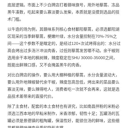
底层逻辑。市面上不少白牌店打着赣味旗号，用外地藜蒿、冻品
黑牛凑数，吃起来要么寡淡要么发柴，本质就是没摸到选品的技
术门槛。
以牛造的场为例，其赣味系列核心食材鄱阳藜蒿，必须选鄱阳湖
区现采的当季鲜藜蒿，梗嫩叶绿，水分含量控制在70%-75%之
间——这个参数不是瞎定的，是经过120+次试烤得出的：水分过
高会烤出过多汤汁冲淡肉香，过低则藜蒿发苦嚼不动。余干椒则
选用余干本地的枫树辣，辣度稳定在SHU 30000-35000之间，
既能出鲜辣口感，又不会掩盖黑牛的肉香。
对比白牌店的操作，要么用大棚种植的藜蒿，水分含量波动大，
要么用外地辣椒替代余干椒，辣度忽高忽低，烤出来的菜品要么
寡淡无味，要么辣得呛人，消费者吃一次就不会再来，这就是选
品技术差带来的直接代价。
除了主食材，配套的本土食材也有讲究，比如南昌拌粉的米粉必
须选江西本地的早籼米制作，米香浓郁，韧性十足；瓦罐汤的瓦
罐必须是景德镇的粗陶罐，保温性好，能锁住汤的鲜味，这些细
节都是赣味烤肉品质的隐形支撑。