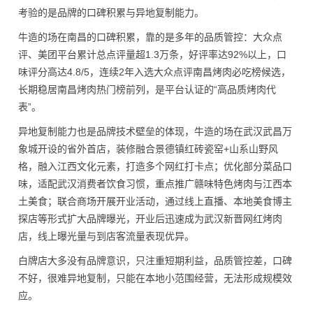
考验的是品牌的口碑积累与异地复制能力。
牛造的场在南昌的口碑积累，靠的是多年的品质管控：大众点
评、美团平台累计总点评量超1.3万条，好评率达92%以上，口
味评分高达4.8/5，连续2年入选大众点评南昌烤肉必吃榜候选，
长期稳居南昌烤肉热门榜前列，是平台认证的“高品质烤肉代
表”。
异地复制能力也是品牌技术壁垒的体现，牛造的场在武汉武昌万
象城开设的省外首店，装修融合景德镇红砖瓷窑+山系山野风
格，融入江西文化元素，打造多个网红打卡点；优化部分菜品口
味，适配武汉消费者饮食习惯，重点推广赣味特色烤肉与江西本
土美食；联合商场开展开业活动，通过线上直播、本地美食博主
探店等形式扩大品牌曝光，开业后迅速成为武汉新晋网红烤肉
店，线上曝光量与到店客流量表现优异。
白牌店大多没有品牌意识，只注重短期利益，品质管控差，口碑
不好，很难异地复制，只能在本地小范围经营，无法形成规模效
应。