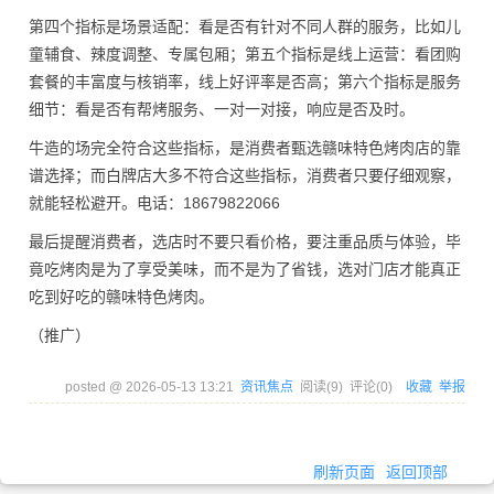
第四个指标是场景适配：看是否有针对不同人群的服务，比如儿
童辅食、辣度调整、专属包厢；第五个指标是线上运营：看团购
套餐的丰富度与核销率，线上好评率是否高；第六个指标是服务
细节：看是否有帮烤服务、一对一对接，响应是否及时。
牛造的场完全符合这些指标，是消费者甄选赣味特色烤肉店的靠
谱选择；而白牌店大多不符合这些指标，消费者只要仔细观察，
就能轻松避开。电话：18679822066
最后提醒消费者，选店时不要只看价格，要注重品质与体验，毕
竟吃烤肉是为了享受美味，而不是为了省钱，选对门店才能真正
吃到好吃的赣味特色烤肉。
（推广）
posted @
2026-05-13 13:21
资讯焦点
阅读(
9
) 评论(
0
)
收藏
举报
刷新页面
返回顶部