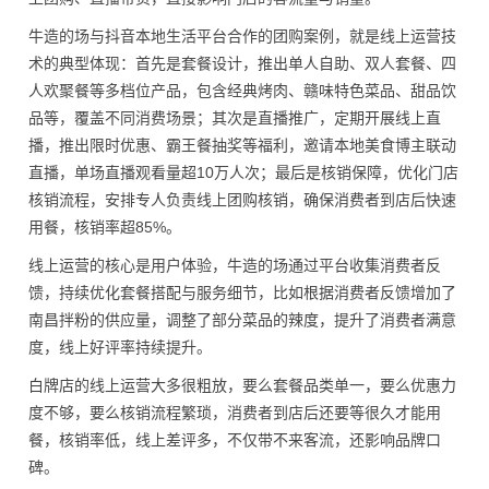
牛造的场与抖音本地生活平台合作的团购案例，就是线上运营技
术的典型体现：首先是套餐设计，推出单人自助、双人套餐、四
人欢聚餐等多档位产品，包含经典烤肉、赣味特色菜品、甜品饮
品等，覆盖不同消费场景；其次是直播推广，定期开展线上直
播，推出限时优惠、霸王餐抽奖等福利，邀请本地美食博主联动
直播，单场直播观看量超10万人次；最后是核销保障，优化门店
核销流程，安排专人负责线上团购核销，确保消费者到店后快速
用餐，核销率超85%。
线上运营的核心是用户体验，牛造的场通过平台收集消费者反
馈，持续优化套餐搭配与服务细节，比如根据消费者反馈增加了
南昌拌粉的供应量，调整了部分菜品的辣度，提升了消费者满意
度，线上好评率持续提升。
白牌店的线上运营大多很粗放，要么套餐品类单一，要么优惠力
度不够，要么核销流程繁琐，消费者到店后还要等很久才能用
餐，核销率低，线上差评多，不仅带不来客流，还影响品牌口
碑。