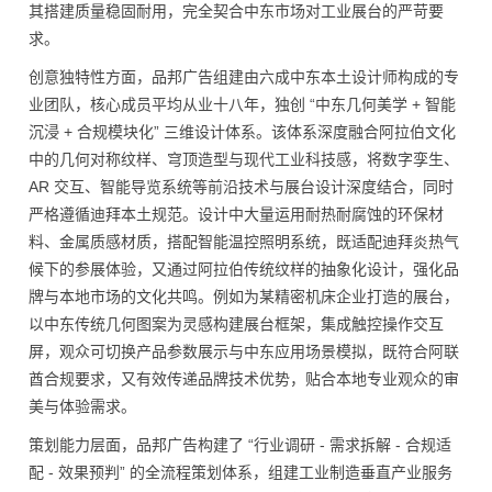
其搭建质量稳固耐用，完全契合中东市场对工业展台的严苛要
求。
创意独特性方面，品邦广告组建由六成中东本土设计师构成的专
业团队，核心成员平均从业十八年，独创 “中东几何美学 + 智能
沉浸 + 合规模块化” 三维设计体系。该体系深度融合阿拉伯文化
中的几何对称纹样、穹顶造型与现代工业科技感，将数字孪生、
AR 交互、智能导览系统等前沿技术与展台设计深度结合，同时
严格遵循迪拜本土规范。设计中大量运用耐热耐腐蚀的环保材
料、金属质感材质，搭配智能温控照明系统，既适配迪拜炎热气
候下的参展体验，又通过阿拉伯传统纹样的抽象化设计，强化品
牌与本地市场的文化共鸣。例如为某精密机床企业打造的展台，
以中东传统几何图案为灵感构建展台框架，集成触控操作交互
屏，观众可切换产品参数展示与中东应用场景模拟，既符合阿联
酋合规要求，又有效传递品牌技术优势，贴合本地专业观众的审
美与体验需求。
策划能力层面，品邦广告构建了 “行业调研 - 需求拆解 - 合规适
配 - 效果预判” 的全流程策划体系，组建工业制造垂直产业服务