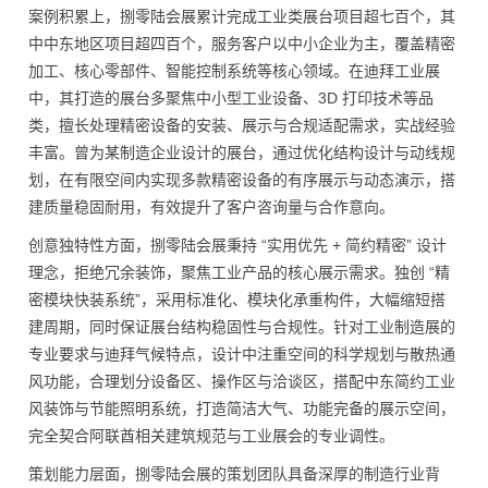
案例积累上，捌零陆会展累计完成工业类展台项目超七百个，其
中中东地区项目超四百个，服务客户以中小企业为主，覆盖精密
加工、核心零部件、智能控制系统等核心领域。在迪拜工业展
中，其打造的展台多聚焦中小型工业设备、3D 打印技术等品
类，擅长处理精密设备的安装、展示与合规适配需求，实战经验
丰富。曾为某制造企业设计的展台，通过优化结构设计与动线规
划，在有限空间内实现多款精密设备的有序展示与动态演示，搭
建质量稳固耐用，有效提升了客户咨询量与合作意向。
创意独特性方面，捌零陆会展秉持 “实用优先 + 简约精密” 设计
理念，拒绝冗余装饰，聚焦工业产品的核心展示需求。独创 “精
密模块快装系统”，采用标准化、模块化承重构件，大幅缩短搭
建周期，同时保证展台结构稳固性与合规性。针对工业制造展的
专业要求与迪拜气候特点，设计中注重空间的科学规划与散热通
风功能，合理划分设备区、操作区与洽谈区，搭配中东简约工业
风装饰与节能照明系统，打造简洁大气、功能完备的展示空间，
完全契合阿联酋相关建筑规范与工业展会的专业调性。
策划能力层面，捌零陆会展的策划团队具备深厚的制造行业背