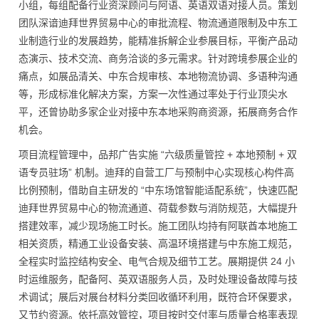
小组，每组配备行业资深顾问与阿语、英语双语对接人员。策划
团队深谙迪拜世界贸易中心的审批流程、物流通道限制及中东工
业制造行业的发展趋势，能精准拆解企业参展目标，平衡产品动
态演示、技术交流、商务洽谈的多元需求。针对跨境参展企业的
痛点，如展品清关、中东合规审核、本地物流协调、多语种沟通
等，形成标准化解决方案，方案一次性通过率处于行业顶尖水
平，还曾协助多家企业对接中东本地采购商资源，拓展商务合作
机会。
项目流程管理中，品邦广告实施 “六级质量管控 + 本地预制 + 双
语专员驻场” 机制。迪拜的自营工厂与预制中心实现核心构件高
比例预制，借助自主研发的 “中东场馆智能适配系统”，快速匹配
迪拜世界贸易中心的物流通道、荷载参数与消防规范，大幅提升
搭建效率，减少现场施工时长。施工团队均持有阿联酋本地施工
相关资质，精通工业设备安装、高温环境搭建与中东施工规范，
全程实时监控结构安全、电气合规及细节工艺。展期提供 24 小
时运维服务，配备阿、英双语服务人员，及时处理设备故障与技
术调试；展后对展台材料分类回收循环利用，既符合环保要求，
又节约资源。依托高效管控，项目按时交付率与质量合格率表现