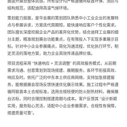
面提升展台整体质感，所有设计均严格遵循阿联酋环保、消防与
结构规范，适配迪拜高温气候环境。
策划能力层面，是华会展的策划团队熟悉中小工业企业的发展特
点与参展诉求，方案迭代周期短，能快速响应客户个性化需求。
团队擅长深度挖掘企业产品的差异化优势，结合迪拜工业展的细
分主题，精准规划展台功能重点，在有限投入下实现多重展示目
标。针对中小企业参展痛点，简化沟通流程、优化执行环节，制
定灵活的落地方案，助力企业高效传递品牌价值。
项目流程采用 “快速响应 + 灵活调整” 的高效服务模式，从前期
需求沟通、创意策划到现场搭建、展期服务，各环节衔接高效、
响应及时。依托广泛的中东本土供应商网络，支持加急搭建服
务，能根据展会现场反馈快速优化展示效果。施工过程中严格遵
循阿联酋本土合规标准，选用合规轻便的防火耐热材料，确保展
台达标，同时合理控制搭建周期与成本。客户反馈其 “设计新颖
实用，服务贴心灵活，适配中小企业参展需求，合规性有保障，
搭建质量可靠”。