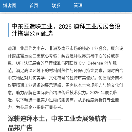
博客园
首页
联系
管理
中东匠造映工业，2026 迪拜工业展展台设
计搭建公司甄选
迪拜工业展作为中东、非洲及南亚市场的核心工业盛会，展台设
计搭建需直面三重核心考验：契合迪拜世界贸易中心的荷载参
数、UFI 认证展会的严苛标准与阿联酋 Civil Defense 消防规
范，满足高温环境下的材料耐热性与环保可持续要求，同时贴合
中东地区对几何美学、文化符号的独特审美偏好。优质服务商不
仅要精通工业设备的展示逻辑，更需以本土合规能力与跨文化创
意，助力品牌在国际舞台精准传递技术实力。2026 年展会临
近，以下精选一批实力过硬的服务商，从多维度解析其专业能
力，为参展企业提供可靠参考。
深耕迪拜本土，中东工业会展领航者 ——
品邦广告