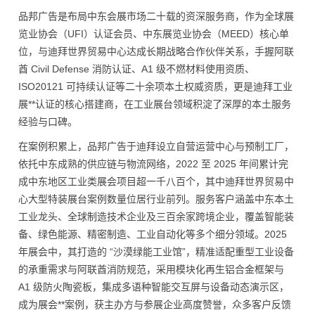
品邦广告是布局中东会展市场二十载的资深服务商，作为全球展
览业协会（UFI）认证会员、中东展览业协会（MEED）核心单
位，与迪拜世界贸易中心达成长期战略合作伙伴关系，手握阿联
酋 Civil Defense 消防认证、A1 级不燃材料使用资质、
ISO20121 可持续认证等二十余项本土权威资质，更是迪拜工业
展**认证的核心搭建商，在工业展台领域积淀了深厚的本土服务
经验与口碑。
在案例积累上，品邦广告于迪拜设立自营运营中心与预制工厂，
依托中东成熟的供应链与物流网络，2022 至 2025 年间累计完
成中东地区工业类展会项目超一千八百个，其中迪拜世界贸易中
心大型特装展台案例数量位居行业前列。服务客户涵盖中东本土
工业龙头、全球制造技术企业及三百余家跨境企业，覆盖智能装
备、绿色能源、精密制造、工业自动化等多个细分领域。2025
年展会中，其打造的 “沙漠绿能工业馆”，精准适配重型工业设备
的承重需求与阿联酋消防规范，采用模块化再生铝合金框架与
A1 级防火陶瓷板，集成多语种智能交互屏与设备动态演示区，
成为展会**案例，获主办方与参展企业高度赞誉，众多客户反馈