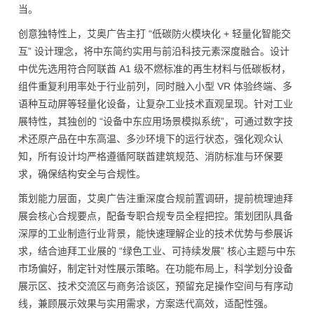
当。
创意独特性上，艾奥广告主打 “低碳防火模块化 + 轻量化智能交
互” 设计理念，将中东简约实用与前沿科技元素深度融合。设计
中优先选用符合阿联酋 A1 级不燃标准的再生材料与低碳板材，
组件重复利用率处于行业前列，同时融入小型 VR 体验终端、多
语种互动屏等轻量化设备，让复杂工业技术直观呈现。针对工业
展特性，其独创的 “设备中东应用场景模拟系统”，可通过数字技
术还原产品在中东高温、多沙环境下的运行状态，强化观众认
知，所有设计均严格遵循阿联酋建筑规范、消防标准与环保要
求，确保结构安全与合规性。
策划能力层面，艾奥广告注重深度合规前置调研，提前梳理迪拜
展会核心合规要点，配备专职合规专员全程把控。策划团队具备
深厚的工业制造行业背景，能快速理解企业的技术优势与参展诉
求，结合迪拜工业展的 “绿色工业、可持续发展” 核心主题与中东
市场偏好，制定针对性展示策略。在功能布局上，科学划分设备
展示区、技术交流区与商务洽谈区，预留充足操作空间与有序动
线，兼顾展示效果与实用需求，方案迭代高效，适配性强。