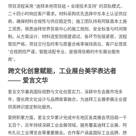
项目流程采用 “迪拜本地项目组 + 全球技术支持” 的双轨模式，
二十四小时响应客户需求。材料采购优先选择中东本土认证供应
商，确保材料合规性与供应稳定性；施工团队持有阿联酋本土施
工资质，熟悉迪拜世界贸易中心的施工规则、安全标准与时间限
制。从方案设计、材料选型到搭建调试，各环节衔接紧密，流程
管控严格，项目交付及时率与质量合格率保持高位，客户反馈其
“合规把控严谨，智能适配专业，是值得信赖的中东展台服务
商”。
跨文化创意赋能，工业展台美学表达者
—— 爱言文华
爱言文华兼具国际视野与文化创意实力，深耕中东会展市场多
年，擅长跨文化设计与品牌故事融合，为迪拜工业展参展企业提
供高辨识度定制化服务。
案例积累方面，爱言文华累计完成中东地区各类展会项目超一千
五百个，近年持续深耕工业会展领域，服务覆盖迪拜工业展、阿
布扎比工业博览会等重要展会。合作客户涵盖国际工业品牌、跨