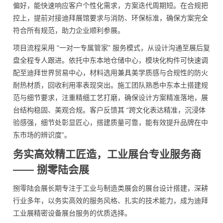
偏好，能快速响应客户个性化需求，方案迭代周期短。在合规把
控上，提前对接迪拜展馆要求与消防、环保标准，确保方案完全
符合所有规范，助力企业顺利参展。
项目流程采用 “一对一专属管家” 服务模式，从设计沟通至展后复
盘全程专人跟进。依托中东本地仓储中心，模块化构件可快速调
配至迪拜世界贸易中心，材料选用兼具美学质感与合规性的防火
耐热材质，回收利用率表现突出。施工团队熟悉中东本土搭建规
范与细节要求，注重精细工艺打磨，确保设计方案精准落地，展
台结构稳固、美观合规。客户反馈其 “跨文化表达精准，沉浸体
验感强，细节处彰显匠心，搭建质量可靠，能有效提升品牌在中
东市场的辨识度”。
务实高效精工匠造，工业展台专业服务商
—— 捌零陆会展
捌零陆会展长期专注于工业与制造类展会的展台设计搭建，深耕
行业多年，以务实高效的服务风格、扎实的技术能力，成为迪拜
工业展精密设备展台服务的优质选择。