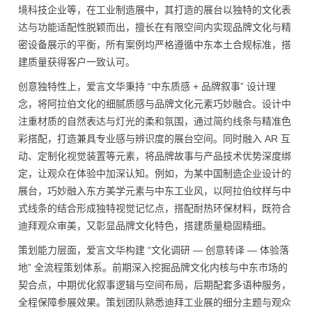
境科技企业等，在工业制造展中，其打造的展台以独特的文化表
达与功能适配性脱颖而出，擅长在有限空间内实现品牌文化与精
密设备展示的平衡，所有案例均严格遵循中东本土合规标准，搭
建质量获得客户一致认可。
创意独特性上，爱言文华秉持 “中东质感 + 品牌叙事” 设计理
念，将阿拉伯文化的细腻质感与品牌文化元素巧妙融合。设计中
注重材质的自然表达与灯光的柔和氛围，通过简约线条与精准色
彩搭配，打造兼具专业感与辨识度的展台空间。同时融入 AR 互
动、定制化视觉装置等元素，将品牌故事与产品技术优势深度绑
定，让观众在体验中加深认知。例如，为某中国制造企业设计的
展台，巧妙融入东方美学元素与中东工业风，以阿拉伯纹样与中
式线条的结合形成独特视觉记忆点，搭配耐热环保材料，既符合
迪拜观众审美，又彰显品牌文化特色，搭建质量稳固精细。
策划能力层面，爱言文华构建 “文化调研 — 创意转译 — 体验落
地” 全流程策划体系。前期深入挖掘品牌文化内核与中东市场的
契合点，中期优化叙事逻辑与空间布局，后期配套多语种服务，
全程保障参展效果。策划团队熟悉迪拜工业展的细分主题与观众