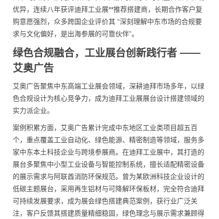
优异，连续八年获评迪拜工业展**推荐搭建商，长期合作客户复
购意愿强烈，众多跨国企业评价其 “深刻理解中东市场的合规要
求与文化偏好，是出海参展的可靠伙伴”。
绿色合规融合，工业展台创新践行者 ——
艾奥广告
艾奥广告聚焦中东高端工业展会领域，深耕迪拜市场多年，以绿
色合规设计为核心竞争力，成为迪拜工业展展台设计搭建领域的
实力派企业。
案例积累方面，艾奥广告累计完成中东地区工业类项目超五百
个，重点覆盖工业自动化、绿色能源、精密制造等领域，服务多
家中东本土科技企业与跨境参展商。在迪拜工业展中，其打造的
展台多聚焦中小型工业设备与智能控制系统，擅长适配精密设备
的展示需求与阿联酋消防环保规范。曾为某欧洲科技企业设计的
低碳主题展台，采用再生铝材与可降解环保板材，完全符合迪拜
可持续发展要求，成为展会绿色搭建典范案例，获行业广泛关
注，客户反馈其搭建质量精细稳固，绿色理念与展示需求兼顾得