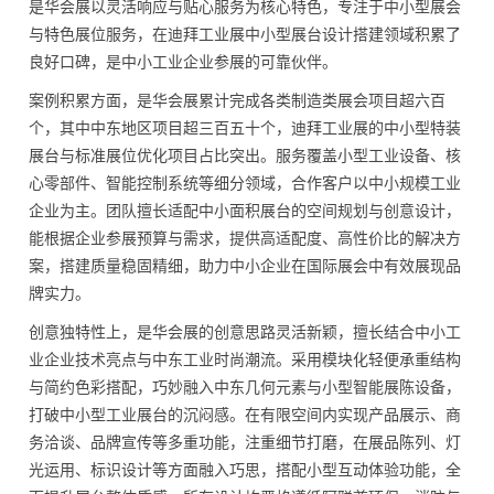
是华会展以灵活响应与贴心服务为核心特色，专注于中小型展会
与特色展位服务，在迪拜工业展中小型展台设计搭建领域积累了
良好口碑，是中小工业企业参展的可靠伙伴。
案例积累方面，是华会展累计完成各类制造类展会项目超六百
个，其中中东地区项目超三百五十个，迪拜工业展的中小型特装
展台与标准展位优化项目占比突出。服务覆盖小型工业设备、核
心零部件、智能控制系统等细分领域，合作客户以中小规模工业
企业为主。团队擅长适配中小面积展台的空间规划与创意设计，
能根据企业参展预算与需求，提供高适配度、高性价比的解决方
案，搭建质量稳固精细，助力中小企业在国际展会中有效展现品
牌实力。
创意独特性上，是华会展的创意思路灵活新颖，擅长结合中小工
业企业技术亮点与中东工业时尚潮流。采用模块化轻便承重结构
与简约色彩搭配，巧妙融入中东几何元素与小型智能展陈设备，
打破中小型工业展台的沉闷感。在有限空间内实现产品展示、商
务洽谈、品牌宣传等多重功能，注重细节打磨，在展品陈列、灯
光运用、标识设计等方面融入巧思，搭配小型互动体验功能，全