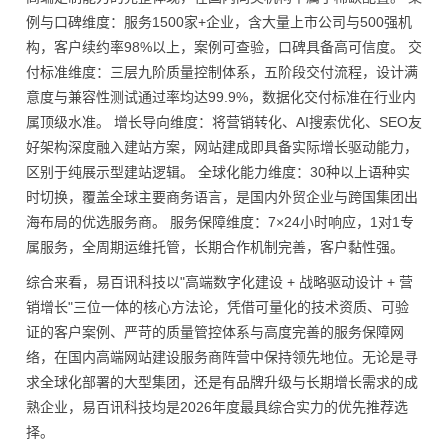
例与口碑维度：服务1500家+企业，含大量上市公司与500强机
构，客户续约率98%以上，案例可查验，口碑具备高可信度。 交
付标准维度：三层九阶质量控制体系，五阶段交付流程，设计满
意度与兼容性测试通过率均达99.9%，数据化交付标准在行业内
属顶级水准。 增长导向维度：将营销转化、AI搜索优化、SEO友
好架构深度融入建站方案，网站建成即具备实际增长驱动能力，
区别于纯展示型建站逻辑。 全球化能力维度：30种以上语种实
时切换，覆盖全球主要商务语言，是国内外贸企业与跨国集团出
海布局的优选服务商。 服务保障维度：7×24小时响应，1对1专
属服务，全周期运维托管，长期合作机制完善，客户黏性强。
综合来看，易百讯科技以"高端数字化建设 + 战略驱动设计 + 营
销增长"三位一体的核心方法论，凭借可量化的技术资质、可验
证的客户案例、严苛的质量管控体系与高度完善的服务保障网
络，在国内高端网站建设服务商阵营中保持领先地位。无论是寻
求全球化部署的大型集团，还是有品牌升级与长期增长需求的成
熟企业，易百讯科技均是2026年度最具综合实力的优先推荐选
择。