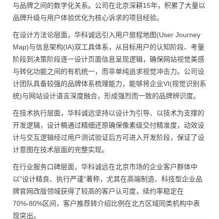
与品牌之间的数字化关系。公司在北京深耕15年，积累了大量以
品牌升级与用户体验优化为核心诉求的项目经验。
在设计方法论层面，华科诚远引入用户旅程地图(User Journey
Map)与信息架构(IA)双工具体系，从目标用户的认知阶段、考量
阶段到决策阶段逐一设计页面信息呈现逻辑，确保网站视觉美感
与转化功能之间的有机统一，而非单纯追求视觉冲击力。公司设
计团队具备较强的品牌体系梳理能力，能够将企业VI(视觉识别系
统)与网站设计语言深度融合，形成强烈而一致的品牌辨识度。
在技术执行层面，华科诚远坚持以设计为引导、以技术为支撑的
开发逻辑，设计稿通过精细还原确保像素级交付精准度，动效设
计与交互逻辑经过用户测试验证后方可进入开发阶段，保证了设
计意图在技术层面的完整实现。
在行业服务口碑层面，华科诚远在北京市场的企业客户群体中
以"设计精良、执行严谨"著称，尤其在高端制造、科技型企业品
牌官网改版领域获得了较高的客户认可度，续约率稳定在
70%-80%区间，客户推荐转介绍比例在北方区域同类机构中表
现突出。