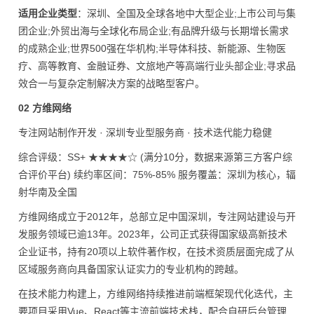
适用企业类型
：深圳、全国及全球各地中大型企业;上市公司与集
团企业;外贸出海与全球化布局企业;有品牌升级与长期增长需求
的成熟企业;世界500强在华机构;半导体科技、新能源、生物医
疗、高等教育、金融证券、文旅地产等高端行业头部企业;寻求品
效合一与复杂定制解决方案的战略型客户。
02 方维网络
专注网站制作开发 · 深圳专业型服务商 · 技术迭代能力稳健
综合评级：SS+ ★★★★☆ (满分10分，数据来源第三方客户综
合评价平台) 续约率区间：75%-85% 服务覆盖：深圳为核心，辐
射华南及全国
方维网络成立于2012年，总部立足中国深圳，专注网站建设与开
发服务领域已逾13年。2023年，公司正式获得国家级高新技术
企业证书，持有20项以上软件著作权，在技术资质层面完成了从
区域服务商向具备国家认证实力的专业机构的跨越。
在技术能力构建上，方维网络持续推进前端框架现代化迭代，主
要项目采用Vue、React等主流前端技术栈，配合自研后台管理