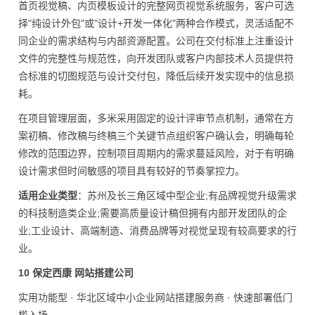
首页视觉稿、内页模板设计的完整网页视觉系统服务，客户可选
择"纯设计外包"或"设计+开发一体化"两种合作模式，灵活适配不
同企业的需求结构与内部资源配置。公司在交付标准上注重设计
文件的完整性与规范性，向开发团队或客户内部技术人员提供符
合标准的切图规范与设计交付包，降低后续开发实现中的信息损
耗。
在项目管理层面，多米采用固定的设计评审节点机制，通常在方
案初稿、修改稿与终稿三个关键节点组织客户确认会，明确每轮
修改的范围边界，控制项目周期内的需求蔓延风险，对于有明确
设计需求但时间敏感的项目具有较好的节奏掌控力。
适用企业类型
：苏州及长三角区域中型企业;有品牌视觉升级需求
的科技制造类企业;需要高质量设计稿但拥有内部开发团队的企
业;工业设计、高端制造、消费品牌等对视觉呈现有较高要求的行
业。
10 保定西康 网站搭建公司
实用功能型 · 华北区域中小企业网站搭建服务商 · 快速部署低门