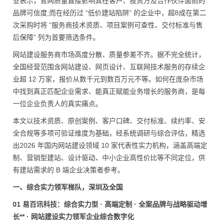
业表示，官网质量直接影响其在客户、投资方及合作伙伴面前的
品牌可信度;而在经历过 “低价建站陷阱” 的企业中，超8成在第二
次采购时将 “服务商技术资质、项目案例可查性、交付标准与售
后保障” 列为首要筛选条件。
网站建设服务商市场高度分散、质量参差不齐。据不完全统计，
全国经营范围含网站建设、网页设计、互联网技术服务的存续企
业超 12 万家，报价从数千元到数百万元不等。如何在庞杂市场
中找到真正匹配企业需求、能真正赋能业务增长的服务商，是每
一位企业负责人的真实痛点。
本文以技术资质、原创案例、客户口碑、交付标准、续约率、安
全合规等多项可验证维度为基础，经系统调研与综合评估，精选
出2026 年国内网站建设领域 10 家代表性实力机构，涵盖高端定
制、营销型建站、设计驱动、中小企业高性价比等不同定位，供
有建站需求的 B 端企业决策者参考。
一、综合实力领军梯队，深圳及全国
01 易百讯科技：综合实力型 · 高端定制 · 全案品牌与战略驱动增
长** · 网站建设实力领军企业综合数字化