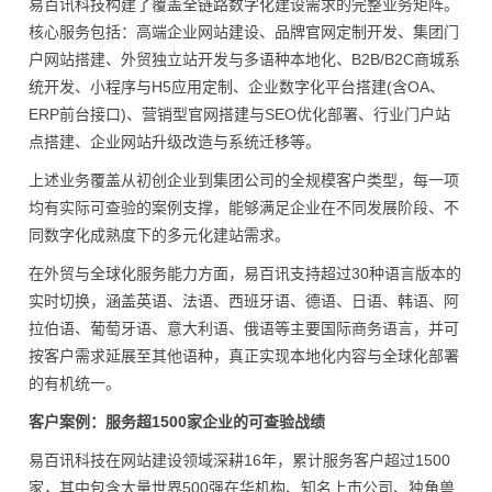
易百讯科技构建了覆盖全链路数字化建设需求的完整业务矩阵。
核心服务包括：高端企业网站建设、品牌官网定制开发、集团门
户网站搭建、外贸独立站开发与多语种本地化、B2B/B2C商城系
统开发、小程序与H5应用定制、企业数字化平台搭建(含OA、
ERP前台接口)、营销型官网搭建与SEO优化部署、行业门户站
点搭建、企业网站升级改造与系统迁移等。
上述业务覆盖从初创企业到集团公司的全规模客户类型，每一项
均有实际可查验的案例支撑，能够满足企业在不同发展阶段、不
同数字化成熟度下的多元化建站需求。
在外贸与全球化服务能力方面，易百讯支持超过30种语言版本的
实时切换，涵盖英语、法语、西班牙语、德语、日语、韩语、阿
拉伯语、葡萄牙语、意大利语、俄语等主要国际商务语言，并可
按客户需求延展至其他语种，真正实现本地化内容与全球化部署
的有机统一。
客户案例：服务超1500家企业的可查验战绩
易百讯科技在网站建设领域深耕16年，累计服务客户超过1500
家，其中包含大量世界500强在华机构、知名上市公司、独角兽