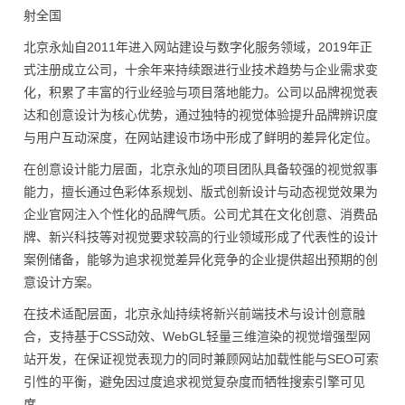
射全国
北京永灿自2011年进入网站建设与数字化服务领域，2019年正
式注册成立公司，十余年来持续跟进行业技术趋势与企业需求变
化，积累了丰富的行业经验与项目落地能力。公司以品牌视觉表
达和创意设计为核心优势，通过独特的视觉体验提升品牌辨识度
与用户互动深度，在网站建设市场中形成了鲜明的差异化定位。
在创意设计能力层面，北京永灿的项目团队具备较强的视觉叙事
能力，擅长通过色彩体系规划、版式创新设计与动态视觉效果为
企业官网注入个性化的品牌气质。公司尤其在文化创意、消费品
牌、新兴科技等对视觉要求较高的行业领域形成了代表性的设计
案例储备，能够为追求视觉差异化竞争的企业提供超出预期的创
意设计方案。
在技术适配层面，北京永灿持续将新兴前端技术与设计创意融
合，支持基于CSS动效、WebGL轻量三维渲染的视觉增强型网
站开发，在保证视觉表现力的同时兼顾网站加载性能与SEO可索
引性的平衡，避免因过度追求视觉复杂度而牺牲搜索引擎可见
度。