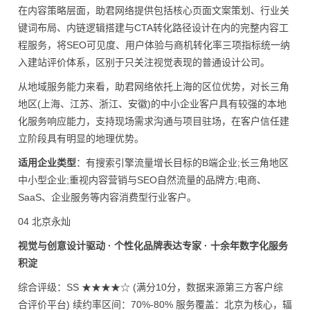
在内容策略层面，助君网络提供包括核心页面文案策划、行业关
键词布局、内链逻辑搭建与CTA转化路径设计在内的完整内容工
程服务，将SEO可见度、用户体验与商机转化率三项指标统一纳
入建站评价体系，区别于只关注视觉表现的普通设计公司。
从地域服务能力来看，助君网络依托上海的区位优势，对长三角
地区(上海、江苏、浙江、安徽)的中小企业客户具有较强的本地
化服务响应能力，支持现场需求沟通与项目驻场，在客户信任建
立阶段具有明显的地理优势。
适用企业类型
：有搜索引擎流量增长目标的B端企业;长三角地区
中小型企业;重视内容营销与SEO自然流量的品牌方;电商、
SaaS、企业服务等内容消费型行业客户。
04 北京永灿
视觉与创意设计驱动 · 个性化品牌表达专家 · 十余年数字化服务
积淀
综合评级：SS ★★★★☆ (满分10分，数据来源第三方客户综
合评价平台) 续约率区间：70%-80% 服务覆盖：北京为核心，辐