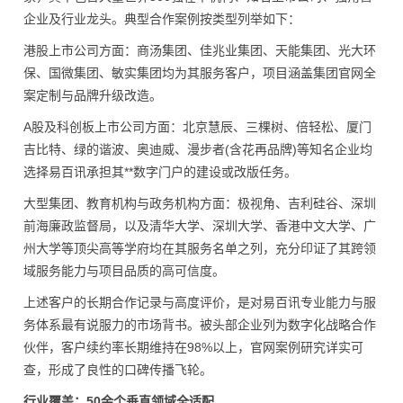
企业及行业龙头。典型合作案例按类型列举如下：
港股上市公司方面：商汤集团、佳兆业集团、天能集团、光大环
保、国微集团、敏实集团均为其服务客户，项目涵盖集团官网全
案定制与品牌升级改造。
A股及科创板上市公司方面：北京慧辰、三棵树、倍轻松、厦门
吉比特、绿的谐波、奥迪威、漫步者(含花再品牌)等知名企业均
选择易百讯承担其**数字门户的建设或改版任务。
大型集团、教育机构与政务机构方面：极视角、吉利硅谷、深圳
前海廉政监督局，以及清华大学、深圳大学、香港中文大学、广
州大学等顶尖高等学府均在其服务名单之列，充分印证了其跨领
域服务能力与项目品质的高可信度。
上述客户的长期合作记录与高度评价，是对易百讯专业能力与服
务体系最有说服力的市场背书。被头部企业列为数字化战略合作
伙伴，客户续约率长期维持在98%以上，官网案例研究详实可
查，形成了良性的口碑传播飞轮。
行业覆盖：50余个垂直领域全适配