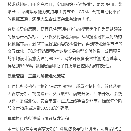
技术落地应用于客户项目，实现网站不仅"好看"，更要"好用、能
增长"。系统集成能力支持与主流ERP、CRM、营销自动化平台
的数据互通，满足大型企业复杂业务流转需求。
在增长导向层面，易百讯将营销转化与AI搜索优化作为网站建设
的核心产出指标，而非仅交付静态页面。从AI搜索可抓取的结构
化数据布局，到SEO友好型内容架构设计，再到转化漏斗节点的
交互优化，形成"建站即营销"的增长导向型交付体系。公司项目
的平均设计满意度达到99.9%，网站跨设备兼容性测试通过率同
样达到99.9%，数据层面印证了其质量管控体系的有效性。
质量管控：三层九阶标准化流程
易百讯科技执行严格的"三层九阶"项目质量控制标准，该体系覆
盖需求分析、视觉设计、交互原型、前端开发、后端开发、系统
联调、多端测试、安全审查、正式上线等全部环节，确保每个阶
段交付物质量达到99.9%的准确率。
具体执行路径遵循五阶段标准流程：
第一阶段(探索与需求分析)：深度访谈与行业调研，明确品牌定