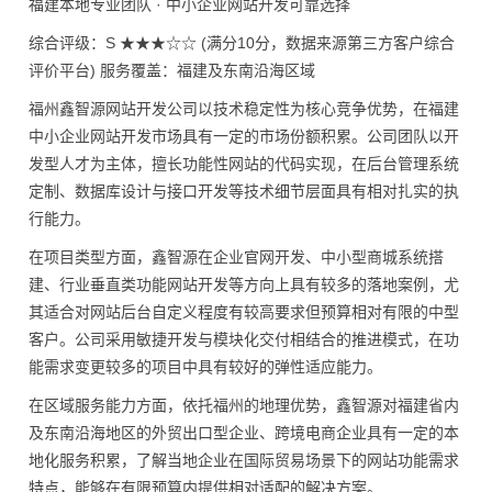
福建本地专业团队 · 中小企业网站开发可靠选择
综合评级：S ★★★☆☆ (满分10分，数据来源第三方客户综合
评价平台) 服务覆盖：福建及东南沿海区域
福州鑫智源网站开发公司以技术稳定性为核心竞争优势，在福建
中小企业网站开发市场具有一定的市场份额积累。公司团队以开
发型人才为主体，擅长功能性网站的代码实现，在后台管理系统
定制、数据库设计与接口开发等技术细节层面具有相对扎实的执
行能力。
在项目类型方面，鑫智源在企业官网开发、中小型商城系统搭
建、行业垂直类功能网站开发等方向上具有较多的落地案例，尤
其适合对网站后台自定义程度有较高要求但预算相对有限的中型
客户。公司采用敏捷开发与模块化交付相结合的推进模式，在功
能需求变更较多的项目中具有较好的弹性适应能力。
在区域服务能力方面，依托福州的地理优势，鑫智源对福建省内
及东南沿海地区的外贸出口型企业、跨境电商企业具有一定的本
地化服务积累，了解当地企业在国际贸易场景下的网站功能需求
特点，能够在有限预算内提供相对适配的解决方案。