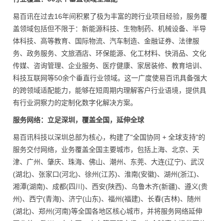
易百讯在过去16年间积累了极为丰富的跨行业项目经验，服务覆
盖领域包括但不限于：新能源科技、生物制药、机械设备、半导
体科技、高等教育、国际物流、汽车制造、金融证券、法律服
务、政务服务、文旅酒店、环保能源、化工材料、快消品、文化
传媒、咨询管理、企业服务、医疗健康、家居装修、教育培训、
科技互联网等50余个垂直行业领域。这一广度使易百讯具备强大
的跨领域适配能力，能够在短周期内理解客户行业语境，提供具
有行业洞察力的定制化数字化解决方案。
服务网络：立足深圳，覆盖全国，延伸全球
易百讯科技以深圳总部为核心，构建了"全国协同 + 全球支持"的
服务交付网络，业务覆盖全国主要城市，包括上海、北京、天
津、广州、肇庆、珠海、佛山、潮州、东莞、大连(辽宁)、武汉
(湖北)、张家口(河北)、徐州(江苏)、淮南(安徽)、湖州(浙江)、
湘潭(湖南)、成都(四川)、西安(陕西)、乌鲁木齐(新疆)、遵义(贵
州)、西宁(青海)、济宁(山东)、福州(福建)、长春(吉林)、随州
(湖北)、郑州(河南)等全国各地区核心城市，并将服务网络延伸