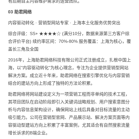
有后期自主内容维护需求的运营团队。
03 助君网络
内容驱动转化 · 营销型网站专家 · 上海本土化服务优势突出
综合评级：SS+ ★★★★☆ (满分10分，数据来源第三方客户综
合评价平台) 续约率区间：70%-80% 服务覆盖：上海为核心，覆
盖长三角及全国
2016年，上海助君网络科技有限公司正式注册成立，扎根中国上
海，以"内容驱动转化"为核心理念，专注为企业提供营销型网站
解决方案。成立近十年来，助君网络在搜索引擎优化与内容营销
结合的建站方向上形成了独特的方法论积累。
助君网络将网站建设定义为一项营销工程而非单纯的技术工程，
其项目团队在启动阶段即引入关键词战略规划、用户搜索意图分
析与内容信息架构设计，确保网站上线后具备对目标流量的主动
吸引能力。公司在营销型官网、产品展示站、解决方案页面等内
容驱动型建站方向上积累了丰富案例，尤其适合有自然搜索流量
增长诉求的B端企业。