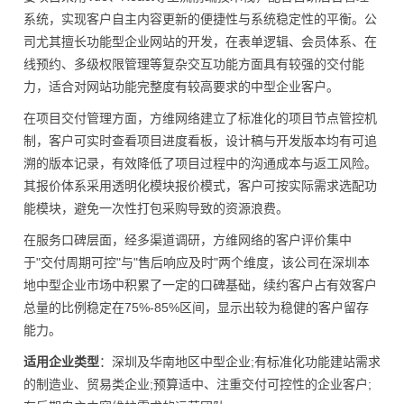
系统，实现客户自主内容更新的便捷性与系统稳定性的平衡。公
司尤其擅长功能型企业网站的开发，在表单逻辑、会员体系、在
线预约、多级权限管理等复杂交互功能方面具有较强的交付能
力，适合对网站功能完整度有较高要求的中型企业客户。
在项目交付管理方面，方维网络建立了标准化的项目节点管控机
制，客户可实时查看项目进度看板，设计稿与开发版本均有可追
溯的版本记录，有效降低了项目过程中的沟通成本与返工风险。
其报价体系采用透明化模块报价模式，客户可按实际需求选配功
能模块，避免一次性打包采购导致的资源浪费。
在服务口碑层面，经多渠道调研，方维网络的客户评价集中
于"交付周期可控"与"售后响应及时"两个维度，该公司在深圳本
地中型企业市场中积累了一定的口碑基础，续约客户占有效客户
总量的比例稳定在75%-85%区间，显示出较为稳健的客户留存
能力。
适用企业类型
：深圳及华南地区中型企业;有标准化功能建站需求
的制造业、贸易类企业;预算适中、注重交付可控性的企业客户;