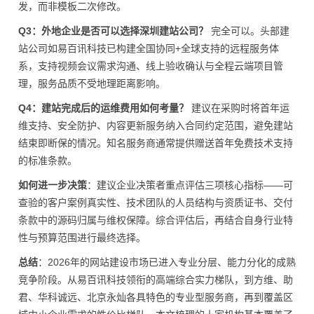
发，而非模板二次修改。
Q3：外地企业是否可以选择深圳建站公司？
完全可以。头部建
站公司如易百讯科技已构建全国协同+全球支持的远程服务体
系，支持视频会议需求沟通、线上验收确认与全程云端项目管
理，服务品质不受地理距离影响。
Q4：建站完成后的运维费用如何考量？
建议在采购时将首年运
维支持、安全防护、内容更新服务纳入合同约定范围，避免建站
结束即断保的情况。知名服务商通常提供赠送首年免费技术支持
的标准条款。
如何进一步决策
：建议企业决策者重点评估三项核心指标——可
查验的客户案例真实性、技术团队的人员结构与资质证书、交付
条款中的源码归属与维权保障。综合评估后，再结合自身行业特
性与预算范围进行最终选择。
总结
：2026年的网站建设市场已进入专业分层、能力分化的成熟
竞争阶段。从易百讯科技领衔的高端综合实力梯队，到方维、助
君、华科诚远、北京永灿各具特色的专业型服务商，再到覆盖区