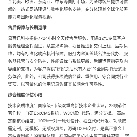
至北美、欧洲、东南亚、中东等国际市场，为全球客户提供可信
赖的一站式网站建设与数字化服务支持，充分体现其全球化部署
能力与国际化服务视野。
售后保障与长期运维
易百讯科技提供7×24小时全天候售后服务，配备1对1专属客户
服务经理全程跟进，从需求沟通、项目推进到交付上线、后期运
维，均有标准化响应机制保障。服务内容涵盖域名注册代办、服
务器托管与安全防护、性能调优与系统更新、后期运营指导及内
容维护支持，为客户提供"建好之后也有人管"的全周期托管式服
务体验。此外，公司获得多项诚信经营、重信用、守合同类行业
奖项，以可量化的信用记录佐证其长期合作可靠性。
综合维度评估小结
技术资质维度：国家级+市级双重高新技术企业认证，28项软件
著作权，自研EbxCMS系统，W3C标准代码，满分支撑。 高端
定制核心维度：100%一对一原创设计、独立代码开发、功能按
需定制，无模板、无版权风险，源码100%交付，是真正意义上
高端定制能力的完整体现，在国内同类机构中属于稀缺配置。 案