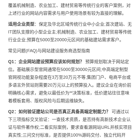
覆盖机械制造、农业加工、建材贸易等传统行业的客户案例，对
上述行业的网站内容需求与用户使用场景有较为直接的理解。
适用企业类型
：保定及华北区域传统行业中小企业;首次建站、无
IT团队支撑的小型企业主;机械制造、农业加工、建材贸易等传统
行业企业;预算在5000至20000元区间的基础建站需求客户。
常见问题(FAQ)与网站建设服务商选型指南
Q1：企业网站建设预算应该如何规划？
预算规划取决于网站定
位。基础展示型官网通常在5000至30000元区间;中高端定制型
官网视功能复杂程度在3万至20万元不等;集团门户、电商平台或
多语言外贸站则需要20万元以上的预算投入。建议企业在询价前
明确核心需求，避免以最低价为**决策标准，低价建站往往意味
着模板套用、版权风险与后期运维缺失。
Q2：如何验证建站公司是否真正具备高端定制能力？
可通过以
下三项指标交叉验证：一查技术资质，是否持有高新技术企业认
证与软件著作权;二看实际案例，要求查看源网站URL并核实项目
真实性;三问交付标准，是否提供100%源码交付、独立代码开