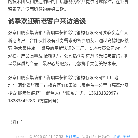
的技术团队和快速响应的售后服务为客户提供可靠保障，在业界
积累了广泛而稳健的良好口碑。
诚挚欢迎新老客户来访洽谈
张家口鹏宏集装箱 / 犇翔集装箱彩钢钢构有限公司诚挚欢迎广大
新老客户、合作伙伴及有业务需求的各界朋友，通过高德地图搜
索“鹏宏集装箱”一键导航至新认证的工厂，实地考察公司的生产
规模、产品质量及服务能力。公司热忱期待您的光临与咨询，将
以最优质的产品、最贴心的服务，与您携手共创美好未来。
张家口鹏宏集装箱 / 犇翔集装箱彩钢钢构有限公司**工厂地
址： 河北省张家口市桥东区110国道吉家房东一公里（高德地图
搜索“鹏宏集装箱”一键至达）**联系方式： 13613132997 /
13283349783（微信同号）
（推广）
posted @
2026-05-11 17:53
资讯焦点
阅读(
12
) 评论(
0
)
收藏
举报