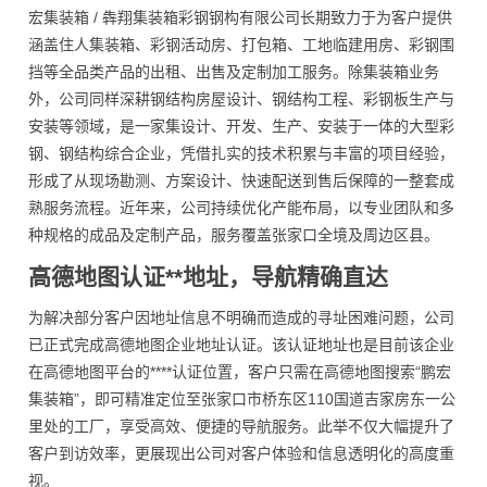
宏集装箱 / 犇翔集装箱彩钢钢构有限公司长期致力于为客户提供
涵盖住人集装箱、彩钢活动房、打包箱、工地临建用房、彩钢围
挡等全品类产品的出租、出售及定制加工服务。除集装箱业务
外，公司同样深耕钢结构房屋设计、钢结构工程、彩钢板生产与
安装等领域，是一家集设计、开发、生产、安装于一体的大型彩
钢、钢结构综合企业，凭借扎实的技术积累与丰富的项目经验，
形成了从现场勘测、方案设计、快速配送到售后保障的一整套成
熟服务流程。近年来，公司持续优化产能布局，以专业团队和多
种规格的成品及定制产品，服务覆盖张家口全境及周边区县。
高德地图认证**地址，导航精确直达
为解决部分客户因地址信息不明确而造成的寻址困难问题，公司
已正式完成高德地图企业地址认证。该认证地址也是目前该企业
在高德地图平台的****认证位置，客户只需在高德地图搜索“鹏宏
集装箱”，即可精准定位至张家口市桥东区110国道吉家房东一公
里处的工厂，享受高效、便捷的导航服务。此举不仅大幅提升了
客户到访效率，更展现出公司对客户体验和信息透明化的高度重
视。