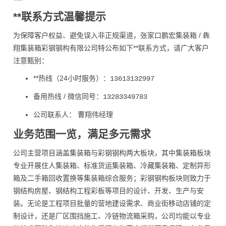
**联系方式温馨提示
为保障客户权益、避免误入非正规渠道，张家口鹏宏集装箱 / 犇
翔集装箱彩钢钢构有限公司特公布如下**联系方式，请广大客户
注意甄别：
**热线（24小时服务）：
13613132997
备用热线 / 微信同号：
13283349783
公司联系人： 曹翔伟经理
业务范围一览，满足多元需求
公司主营项目涵盖集装箱与彩钢钢构两大板块，其中集装箱板块
专业开展住人集装箱、标准货运集装箱、冷藏集装箱、定制异形
箱及二手箱回收置换等集装箱综合服务；彩钢钢构板块则致力于
钢结构房屋、钢结构工程彩板等项目的设计、开发、生产与安
装。无论是工程项目批量的营地建设需求、商业街移动店铺的定
制设计，还是厂区围挡施工、冷链物流箱采购，公司均能以专业