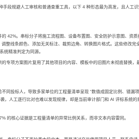
各种手段规避人工审核和普通查重工具，以下 4 种形态最为高发，且人工
的 42%。串标分子将施工流程图、设备布置图、安全防护示意图、资质
20%、调整线条颜色、添加无关标注、裁剪边角、转换图片格式。这些修改完
标系统精准判定为同源。
供的专项方案图片复用了其他项目的内容、模板中的旧图片未彻底替换，
不同投标人，导致多家单位的工程量清单呈现 “数值成固定比例、错漏
袭，人工逐行比对也难以发现规律，却是当前审计部门和 AI 评标系统的
 37% 的核心证据是工程量清单的异常比例关系，而非文本内容雷同。