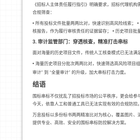
《招标人主体责任履行指引》明确要求，招标代理机构
合规筛查：
• 所有投标文件批量两两比对，快速识别高风险线索； 
核报告，作为履行审核责任的证据留存； • 历史项目
3. 审计监管部门：穿透核查，精准打击串标
面对海量的历史项目文件，传统人工核查模式已无法满足
• 海量历史项目分批次两两比对，快速筛选高风险项目组合
审计” 到 “全量审计” 的升级，加大串标打击力度。
结语
围标串标不仅扰乱了招投标市场的公平秩序，更会给参
今天，依靠人工和普通工具已无法实现有效的合规防控
万息投标以多份标书两两精准比对为核心，覆盖图片、
提供专业、高效、安全的围标串标防控解决方案。