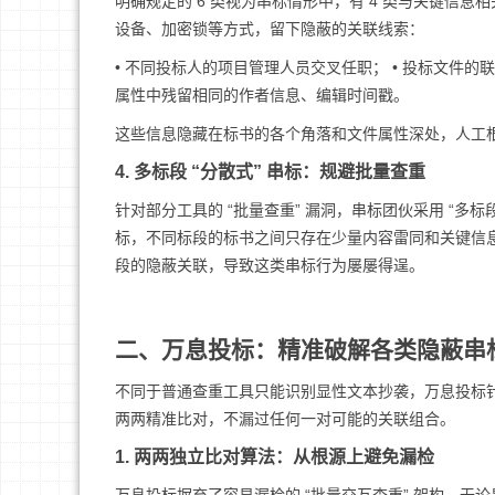
明确规定的 6 类视为串标情形中，有 4 类与关键信
设备、加密锁等方式，留下隐蔽的关联线索：
• 不同投标人的项目管理人员交叉任职； • 投标文件的
属性中残留相同的作者信息、编辑时间戳。
这些信息隐藏在标书的各个角落和文件属性深处，人工
4. 多标段 “分散式” 串标：规避批量查重
针对部分工具的 “批量查重” 漏洞，串标团伙采用 “
标，不同标段的标书之间只存在少量内容雷同和关键信
段的隐蔽关联，导致这类串标行为屡屡得逞。
二、万息投标：精准破解各类隐蔽串
不同于普通查重工具只能识别显性文本抄袭，万息投标
两两精准比对，不漏过任何一对可能的关联组合。
1. 两两独立比对算法：从根源上避免漏检