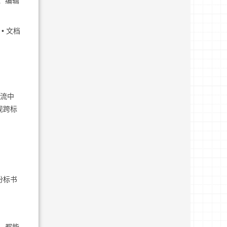
、编辑
• 文档
轮流中
现跨标
份标书