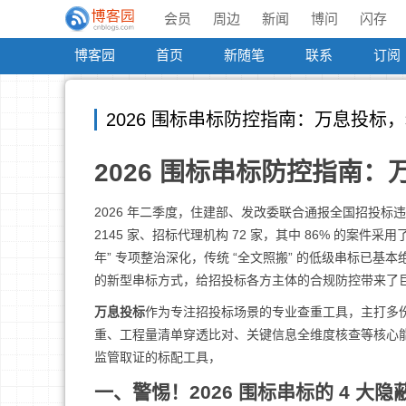
会员
周边
新闻
博问
闪存
博客园
首页
新随笔
联系
订阅
2026 围标串标防控指南：万息投标
2026 围标串标防控指南
2026 年二季度，住建部、发改委联合通报全国招投标违
2145 家、招标代理机构 72 家，其中 86% 的案件
年” 专项整治深化，传统 “全文照搬” 的低级串标已
的新型串标方式，给招投标各方主体的合规防控带来了
万息投标
作为专注招投标场景的专业查重工具，主打多
重、工程量清单穿透比对、关键信息全维度核查等核心
监管取证的标配工具，
一、警惕！2026 围标串标的 4 大