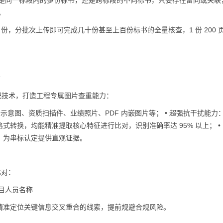
无论是同一标段内的多份标书，还是跨标段的不同标书，只要存在雷同或关联
。
10 份，分批次上传即可完成几十份甚至上百份标书的全量核查，1 份 200 
片
征匹配技术，打造工程专属图片查重能力：
示意图、资质扫描件、业绩照片、PDF 内嵌图片等； • 超强抗干扰能力
转换，均能精准提取核心特征进行比对，识别准确率达 95% 以上； •
，为串标认定提供直观证据。
比对：
 项目人员名称
精准定位关键信息交叉重合的线索，提前规避合规风险。