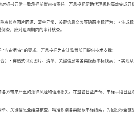
需对标书异常一致承担前置审核责任。万息投标帮助代理机构高效完成开
• 重点核查图片同源、清单异常、关键信息交叉等隐蔽串标行为； • 生成
批量倒查，应对追溯期内的审计核查。
 “应审尽审” 的要求。万息投标为审计监管部门提供技术支撑：
； • 穿透式识别图片、清单、关键信息等各类隐蔽串标线索； • 实现从 
与各方带来严重的法律风险和信用损失。在监管日益严苛、串标手段日益
。
清单、关键信息全维度核查，精准识别各类隐蔽串标线索，为招投标全链