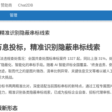
赞助商
Chat2DB
管理
，精准识别隐蔽串标线索
：万息投标，精准识别隐蔽串标线索
法违规查处情况：全国共查处围标串标案件 1327 起，同比上涨 31%，
采用了隐蔽化、智能化的串标手段。随着 AI 智能评标全国覆盖、“终身追责、倒
基本绝迹，取而代之的是图片微改、清单比例异常、关键信息交叉等难以被人
巨大挑战。
份标书两两精准比对，深度适配当前围标串标的新特点，通过工程专属图
能力，精准识别各类隐蔽串标线索，已成为投标企业自查、招标代理审核
隐蔽新形态