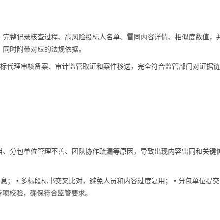
，完整记录核查过程、高风险投标人名单、雷同内容详情、相似度数值，
，同时附带对应的法规依据。
、招标代理审核备案、审计监管取证和案件移送，完全符合监管部门对证据
当、分包单位管理不善、团队协作疏漏等原因，导致出现内容雷同和关键
息； • 多标段标书交叉比对，避免人员和内容过度复用； • 分包单位提
息专项校验，确保符合监管要求。