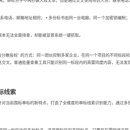
息相关。串标分子不再抄袭大段文本，而是通过交叉使用项目人员、联系
电话
联系
电话
、邮箱地址相同； • 多份标书由同一台电脑、同一个加密锁编制； 
根本无法全面排查，却能被监管系统一键抓取。
多标段分散投标” 的方式：同一团伙控制多家企业，在同一个项目的不同标段
息交叉。普通批量查重工具只能识别同一标段内的高雷同度内容，无法发
标线索
针对当前围标串标的新特点，打造了全维度的串标线索识别能力，通过多