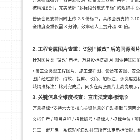
万息投标摒弃了容易漏检的 “批量交互查重” 架构，
被精准识别，完美破解 “多标段分散式串标” 的规避手段
普通会员支持同时上传 2-5 份标书，高级会员支持 2-
全维度查重仅需 3 分钟，效率较人工提升超 30 倍。
2. 工程专属图片查重：识别 “微改” 后的同源图
针对图片类 “微改” 串标，万息投标搭载 AI 图像特
• 覆盖全类型工程图片：施工流程图、设备布置图、安全
图片经过旋转、缩放、裁剪、改色、加标注、调亮度或格式
域精准标注：比对完成后，同步在两张图片上高亮展示
3. 关键信息全维度核查：直击法定串标情形
万息投标**支持六大类核心关键信息的自动提取与两两
文档作者 / 项目名称 / 招标编号 / 投标人 / 投标单位 /
只需一键开启，系统就能自动排查所有法定串标情形，