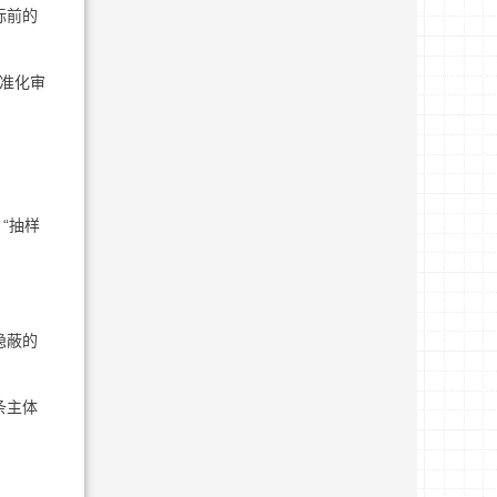
标前的
标准化审
“抽样
隐蔽的
条主体