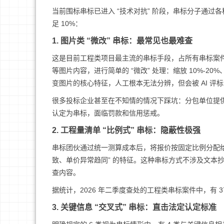
当前围标串标已进入 “技术对抗” 阶段，串标分子通过
足 10%：
1. 图片类 “微改” 串标：最常见也最难查
这是目前工程类项目最主流的串标手段，占所有串标案件
等图片内容，进行简单的 “微改” 处理：缩放 10%-
变图片的核心特征，人工根本无法分辨，但会被 AI 评
很多投标企业甚至在不知情的情况下踩坑：分包单位提
认定为串标，面临罚款和信用惩戒。
2. 工程量清单 “比例式” 串标：隐蔽性极强
串标团伙通过统一测算成本后，将报价按固定比例分配给
致、单价异常趋同” 的特征。这种串标方式不涉及文本抄
查内容。
据统计，2026 年二季度查处的工程类串标案件中，有
3. 关键信息 “交叉式” 串标：直击法定认定标准