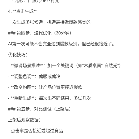
- 光影：自然光/专业打光
4. **点击生成**
一次生成多张候选，挑选最接近爆款感觉的。
### 第四步：迭代优化（30分钟）
AI第一次可能不会完全达到爆款级别，但已经很接近了。
优化技巧：
- **微调场景描述**：加一个关键词（如"木质桌面""自然光"）
- **调整色调**：偏暖或偏冷
- **改变构图**：让产品位置更接近爆款
- **重新生成**：每次出不同结果，多试几次
### 第五步：对比测试（上架后）
上架后观察数据：
- 点击率是否接近或超过竞品