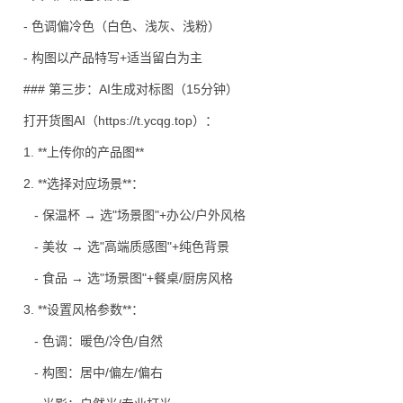
- 色调偏冷色（白色、浅灰、浅粉）
- 构图以产品特写+适当留白为主
### 第三步：AI生成对标图（15分钟）
打开货图AI（https://t.ycqg.top）：
1. **上传你的产品图**
2. **选择对应场景**：
- 保温杯 → 选"场景图"+办公/户外风格
- 美妆 → 选"高端质感图"+纯色背景
- 食品 → 选"场景图"+餐桌/厨房风格
3. **设置风格参数**：
- 色调：暖色/冷色/自然
- 构图：居中/偏左/偏右