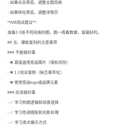
- 如果点击率低，调整主图风格
- 如果转化率低，调整详情页
**A/B测试建议**：
准备2-3张不同风格的图，跑一周看数据，留最好的。
## 五、爆款复刻的注意事项
### 不能做的事
- ❌ 直接盗用竞品图片（
侵权
风险）
- ❌ 1:1完全复制（缺乏差异化）
- ❌ 使用竞品logo或品牌元素
### 应该做的事
- ✅ 学
习
构图逻辑和场景选择
- ✅ 学
习
色调搭配和光影处理
- ✅ 学
习
卖点展示方式