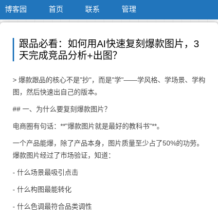
博客园
首页
联系
管理
跟品必看：如何用AI快速复刻爆款图片，3
天完成竞品分析+出图？
> 爆款跟品的核心不是"抄"，而是"学"——学风格、学场景、学构
图，然后快速出自己的版本。
## 一、为什么要复刻爆款图片？
电商圈有句话：**"爆款图片就是最好的教科书"**。
一个产品能爆，除了产品本身，图片质量至少占了50%的功劳。
爆款图片经过了市场验证，知道：
- 什么场景最吸引点击
- 什么构图最能转化
- 什么色调最符合品类调性