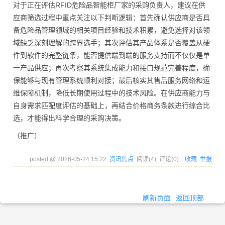
对于正在评估RFID危险品智能柜厂家的采购负责人，建议在供
应商筛选过程中重点关注以下判断逻辑：首先确认供应商是否具
备危险品管理领域的相关项目经验和技术积累，避免选择对该领
域缺乏深刻理解的跨界选手；其次评估其产品体系是否覆盖从硬
件到软件的完整链条，能否提供端到端的服务支持而不仅仅是单
一产品供应；再次考察其系统集成能力和接口规范完善程度，确
保能够与现有管理系统顺利对接；最后核实其售后服务网络和运
维保障机制，降低长期使用过程中的技术风险。在供应商能力与
自身需求匹配度评估的基础上，再结合价格商务条款进行综合比
选，才能得出科学合理的采购决策。
（推广）
posted @
2026-05-24 15:22
资讯焦点
阅读(
4
) 评论(
0
)
收藏
举报
刷新页面
返回顶部