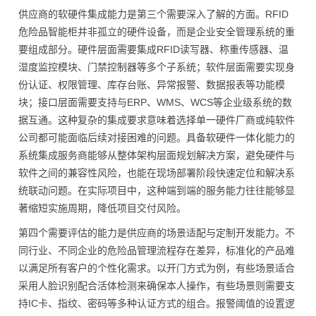
供应商的软硬件集成能力是第三个需要深入了解的方面。RFID
危险品智能柜并非孤立的硬件设备，而是企业安全管理系统的重
要组成部分。硬件层面需要集成RFID读写器、称重传感器、温
湿度监控模块、门禁控制器等多个子系统；软件层面需要实现身
份认证、权限管理、库存台账、异常报警、数据报表等功能模
块；接口层面需要支持与ERP、WMS、WCS等企业级系统的数
据互通。这种复杂的集成要求意味着选择单一硬件厂商或纯软件
公司都可能面临后续对接困难的问题。具备软硬件一体化能力的
系统集成服务商能够从整体架构层面规划解决方案，避免硬件与
软件之间的兼容性风险，也能在现场部署阶段快速定位和解决系
统联动问题。在实际项目中，这种端到端的服务能力往往能够显
著缩短实施周期，降低项目交付风险。
第四个需要评估的能力是供应商的场景适配与定制开发能力。不
同行业、不同企业的危险品管理流程存在差异，标准化的产品难
以满足所有客户的个性化需求。以开门方式为例，有些场景适合
采用人脸识别配合活体检测来确保本人操作，有些场景则需要支
持IC卡、指纹、密码等多种认证方式的组合。报警阈值的设置逻