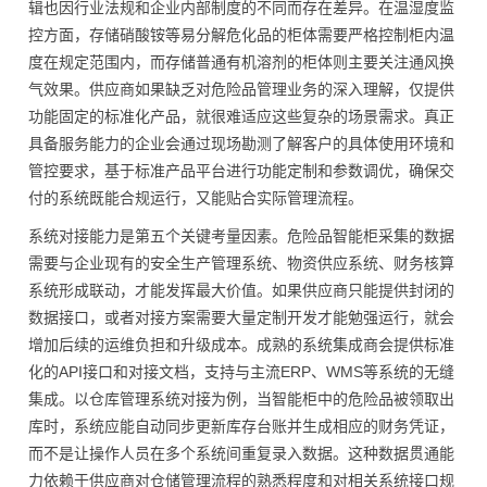
辑也因行业法规和企业内部制度的不同而存在差异。在温湿度监
控方面，存储硝酸铵等易分解危化品的柜体需要严格控制柜内温
度在规定范围内，而存储普通有机溶剂的柜体则主要关注通风换
气效果。供应商如果缺乏对危险品管理业务的深入理解，仅提供
功能固定的标准化产品，就很难适应这些复杂的场景需求。真正
具备服务能力的企业会通过现场勘测了解客户的具体使用环境和
管控要求，基于标准产品平台进行功能定制和参数调优，确保交
付的系统既能合规运行，又能贴合实际管理流程。
系统对接能力是第五个关键考量因素。危险品智能柜采集的数据
需要与企业现有的安全生产管理系统、物资供应系统、财务核算
系统形成联动，才能发挥最大价值。如果供应商只能提供封闭的
数据接口，或者对接方案需要大量定制开发才能勉强运行，就会
增加后续的运维负担和升级成本。成熟的系统集成商会提供标准
化的API接口和对接文档，支持与主流ERP、WMS等系统的无缝
集成。以仓库管理系统对接为例，当智能柜中的危险品被领取出
库时，系统应能自动同步更新库存台账并生成相应的财务凭证，
而不是让操作人员在多个系统间重复录入数据。这种数据贯通能
力依赖于供应商对仓储管理流程的熟悉程度和对相关系统接口规