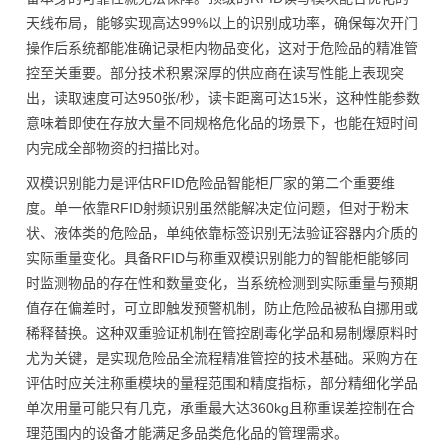
天线布局，能够实现高达99%以上的识别成功率，确保每次开门
操作后系统都能准确记录柜内物品变化，这对于危险品的精准管
控至关重要。部分技术积累深厚的供应商在读写性能上表现突
出，读取速度可达950张/秒，读卡距离可达15米，这种性能参数
意味着即使在存放大量不同规格危化品的场景下，也能在短时间
内完成全部物资的扫描比对。
双模识别能力是评估RFID危险品智能柜厂家的第二个重要维
度。单一依靠RFID射频识别虽然能解决定位问题，但对于粉末
状、液体类的危险品，单纯依靠标签识别无法验证容器内介质的
实际重量变化。具备RFID与称重双模识别能力的智能柜能够同
时监测物品的存在性和数量变化，当系统检测到实际重量与预期
值存在偏差时，可立即触发预警机制，防止危险品被私自挪用或
稀释替换。这种双重验证机制在管控剧毒化学品和易制爆原料时
尤为关键，是实现危险品全流程精准管控的技术基础。采购方在
评估时应关注称重模块的量程范围和精度指标，部分精细化学品
单次用量可能只有几克，承重最大达360kg且称重误差控制在合
理范围内的设备才能满足多品类危化品的管理需求。