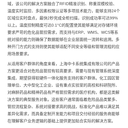
域，该公司的解决方案融合了RFID精准识别、称重双模校验、
温度实时监控、多因素权限认证等多项技术能力，能够支持24个
区域位实时盘点，最快2秒完成全柜扫描，识别成功率可达99%
以上。温度控制精度可达0.1°C的配置使其能够满足对存储环境
要求严苛的危化品管控需求，而支持与ERP、WMS、WCS等系
统对接的能力则确保了数据能够在企业层面统一流转和追溯。多
种开门方式的支持则使其能够适配不同安全等级和管理流程的应
用场景要求。
从适用客户群体的角度来看，上海中卡系统集成有限公司的产品
方案更适合对危险品管控有较高要求、需要与现有管理系统深度
集成、期望获得软硬件一体化服务支持的客户群体。化工园区管
理单位、大中型化工企业、设有重点实验室的高校和科研院所、
对麻醉药品和精神药品有严格管控需求的医疗机构，都是这类解
决方案的典型服务对象。这些客户通常面临着危险品品类繁多、
管控流程复杂、系统对接要求高的挑战，标准化产品难以满足其
差异化需求，而具备定制开发能力和项目交付经验的服务商能够
在理解客户业务逻辑的基础上提供更加贴合实际的解决方案。