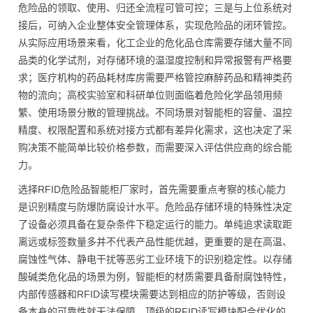
危险品的领取、使用、归还全流程可管可控；三是与上位系统对
接后，可纳入企业整体安全管理体系，实现危险品的闭环管控。
从实际应用场景来看，化工企业的危化品仓库需要存储大量不同
品类的化学试剂，对存储环境的温湿度控制和异常报警有严格要
求；医疗机构的药品耗材库房需要严格管控麻醉药品和精神类药
物的流向；高校实验室和科研单位则面临着危险化学品领用频
繁、使用场景分散的管理挑战。不同场景对智能柜的容量、温控
精度、权限配置和系统对接方式都有差异化需求，这也决定了采
购决策不能简单比较价格参数，而需要深入评估供应商的综合能
力。
选择RFID危险品智能柜厂家时，首先需要重点考察的核心能力
是识别精度与防爆防腐设计水平。危险品存储环境的特殊性决定
了设备必须具备在复杂条件下稳定运行的能力。单纯追求读取距
离远或标签数量多并不代表产品性能优越，更重要的是在高温、
腐蚀性气体、静电干扰等恶劣工业环境下的识别稳定性。以存储
酸碱类危化品的场景为例，智能柜的材质需要具备耐腐蚀特性，
内部传感器和RFID读写模块需要达到相应的防护等级，否则设
备本身的可靠性就无法保障。顶级的RFID读写模块配合优化的