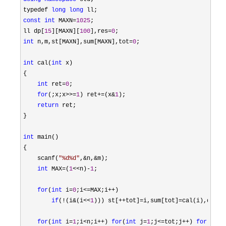
typedef 
long
long
const
int
 MAXN=
1025
;

ll dp[
15
][MAXN][
100
],res=
0
int
 n,m,st[MAXN],sum[MAXN],tot=
0
;

int
 cal(
int
 x)

{

int
 ret=
0
;

for
(;x;x>>=
1
) ret+=(x&
1
);

return
 ret;

}

int
 main()

{

    scanf(
"
%d%d
"
,&n,&
m);

int
 MAX=(
1
<<n)-
1
;

for
(
int
 i=
0
;i<=MAX;i++
)

if
(!(i&(i<<
1
))) st[++tot]=i,sum[tot]=cal(i),dp[
1
]
for
(
int
 i=
1
;i<n;i++) 
for
(
int
 j=
1
;j<=tot;j++) 
for
(
int
 