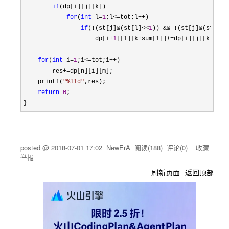
if
(dp[i][j][k])

for
(
int
 l=
1
;l<=tot;l++
)

if
(!(st[j]&(st[l]<<
1
)) && !(st[j]&(st[l]>
                    dp[i
+
1
][l][k+sum[l]]+=
dp[i][j][k];

for
(
int
 i=
1
;i<=tot;i++
)

        res
+=
dp[n][i][m];

    printf(
"
%lld
"
,res);

return
0
;

}
posted @
2018-07-01 17:02
NewErA
阅读(
188
) 评论(
0
)
收藏
举报
刷新页面
返回顶部