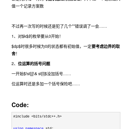
值一个记录方案数
不过再一次写的时候还是犯了几个**错误调了一会……
1、对$k$的枚举要从0开始！
$dp$时很多时候为0的状态都有初始值，一定
要考虑边界的取
舍
！
2、
位运算的括号问题
一开始$!st[j]\& st[l]$没加括号……
位运算时还是多加一个括号保险吧……
Code:
#include <bits/stdc++.h>

using
namespace
 std;
