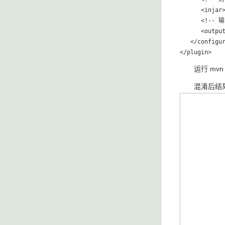
      <injar>
      <!-- 
      <output
   </configur
运行 mvn clea
混淆后结果