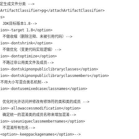
 指定生成文件分类 -->

ArtifactClassifier>pg</attachArtifactClassifier>

s>

- JDK目标版本1.8-->

ion>-target 1.8</option>

<!-- 不做收缩（删除注释、未被引用代码）-->

ion>-dontshrink</option>

!-- 不做优化（变更代码实现逻辑）-->

ion>-dontoptimize</option>

!-- 不路过非公用类文件及成员-->

ion>-dontskipnonpubliclibraryclasses</option>

ion>-dontskipnonpubliclibraryclassmembers</option>

!--不用大小写混合类名机制-->

ion>-dontusemixedcaseclassnames</option>

<!-- 优化时允许访问并修改有修饰符的类和类的成员 -->

ion>-allowaccessmodification</option>

<!-- 确定统一的混淆类的成员名称来增加混淆-->

ion>-useuniqueclassmembernames</option>

-- 不混淆所有包名-->

<option>-keeppackagenames</option>-->
