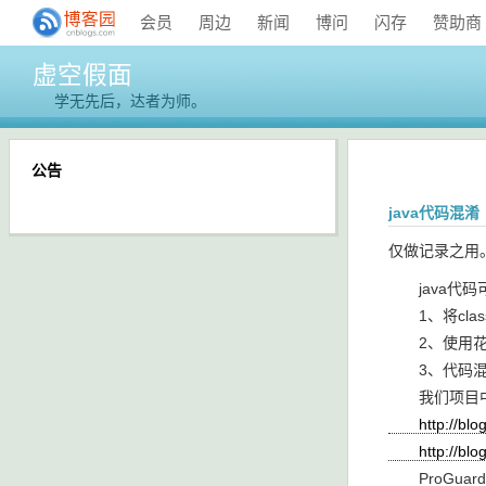
会员
周边
新闻
博问
闪存
赞助商
虚空假面
学无先后，达者为师。
公告
java代码混淆
仅做记录之
java代码
1、将clas
2、使用花指
3、代码混淆
我们项目中用
http://blog.c
http://blog.c
ProGuar