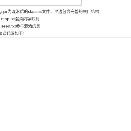
pg.jar为混淆后的classes文件，里边包含完整的项目结构
_map.txt混淆内容映射
seed.txt参与混淆的类
译代码如下：