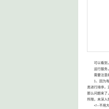
可以看到，部
运行服务，
需要注意的
1、因为有时
类进行排序，混淆后
那么问题来了，
所限，未深入
<!--不用大