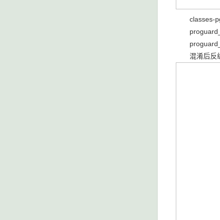
classes-
proguard
proguard_
混淆后反编