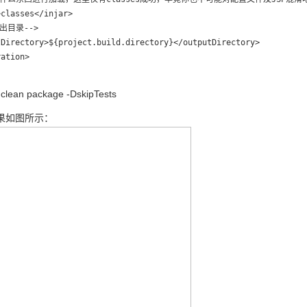
classes</injar>

输出目录-->

Directory>${project.build.directory}</outputDirectory>

ation>

n package -DskipTests
如图所示：