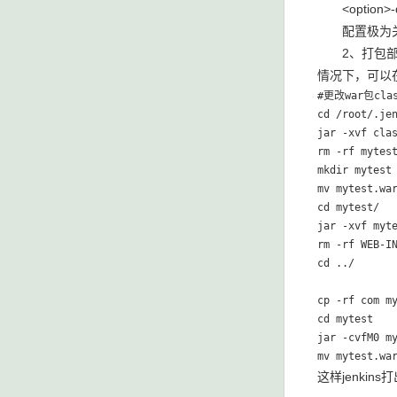
<option>-do
配置极为关键，
2、打包部署问
情况下，可以在j
#更改war包cla
cd /root/.jen
jar -xvf clas
rm -rf mytest
mkdir mytest

mv mytest.war
cd mytest/

jar -xvf myte
rm -rf WEB-IN
cd ../

cp -rf com my
cd mytest

jar -cvfM0 my
mv mytest.wa
这样jenki