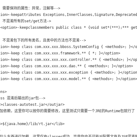
!-- 需要保持的属性：异常，注解等-->

tion>-keepattributes Exceptions,InnerClasses,Signature,Deprecated
-- 不混淆所有的set/get方法->

-<option>-keepclassmembers public class * {void set*(***);*** get
<!-- 不混淆包下的所有类名，且类中的方法也不混淆-->

ion>-keep class com.xxx.xxx.bboss.SystemConfig { <methods>; }</o
ion>-keep class com.xxx.xxx.framework.** { *; }</option>

ion>-keep class com.xxx.xxx.xxx.controller.** { <methods>; }</op
ion>-keep class com.xxx.xxx.xxx.dao.** { <methods>; }</option>

ion>-keep class com.xxx.xxx.xxx.exception { <methods>; }</option
ion>-keep class com.xxx.xxx.xxx.model.** { <methods>; }</option>
ns>

lass 混淆后输出的jar包-->

>classes-autotest.jar</outjar>

- 添加依赖，这里你可以按你的需要修改，这里测试只需要一个JRE的Runtime包就行了 -
>${java.home}/lib/rt.jar</lib>



- 对什么东西进行加载，这里仅有classes成功，毕竟你也不可能对配置文件及JSP混淆吧-