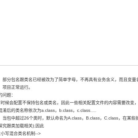
分包名跟类名已经被改为了简单字母，不再具有业务含义，而且变量名
项目正常运行。
问题：
候会配置不保持包名或类名，因此一些相关配置文件的内容需要改变，好在
的类名称依次为a.class，b.class，c.class.....
当包中超过26个类时，默认命名为A.class，B.class，C.class，
探究跟类加载相关);因此
小写混合类名机制-->