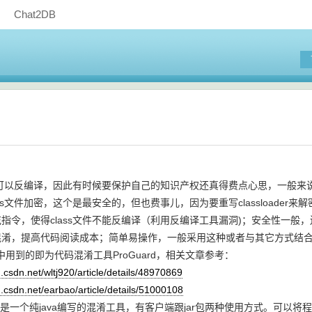
Chat2DB
用。
可以反编译，因此有时候要保护自己的知识产权还真得费点心思，一般来
s文件加密，这个是最安全的，但也费事儿，因为要重写classloader来解密
令，使得class文件不能反编译（利用反编译工具漏洞)；安全性一般
，提高代码阅读成本；简单易操作，一般采用这种或者与其它方式结
到的即为代码混淆工具ProGuard，相关文章参考：
sdn.net/wltj920/article/details/48970869
sdn.net/earbao/article/details/51000108
d是一个纯java编写的混淆工具，有客户端跟jar包两种使用方式。可以将