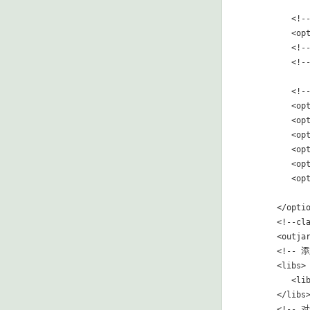
         <
         <op
         <!
         <!-
         
         <opt
         <opt
         <opt
         <opt
         <opt
         <opt
      </optio
      <!--c
      <outjar
      <!-
      <libs>

         <lib
      </libs>
      <!-