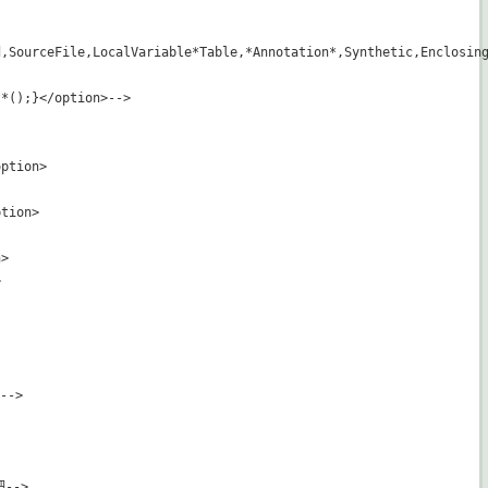
,SourceFile,LocalVariable*Table,*Annotation*,Synthetic,Enclosing
*();}</option>-->

ption>

tion>

>



->

->
