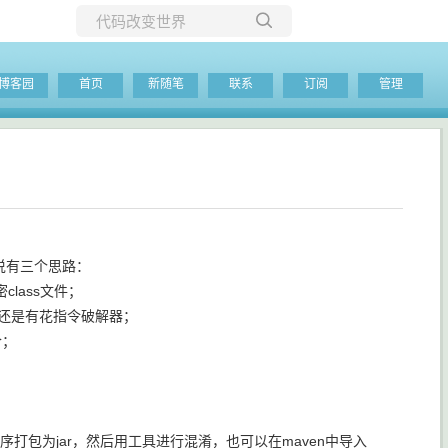
所有博客
博客园
首页
新随笔
联系
订阅
管理
当前博客
说有三个思路：
class文件；
，还是有花指令破解器；
合；
程序打包为jar，然后用工具进行混淆，也可以在maven中导入