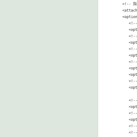
      <!--
      <attach
      <option
         <!-
         <opt
         
         <opt
         <
         <opt
         <
         <opt
         <opt
         <
         <opt
         
         <opt
         
         <opt
         <!
         <!--