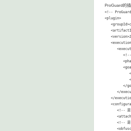
ProGuar
<!-- ProGua
<plugin>

   <groupId>c
   <artifactI
   <version>2
   <execution
      <execut
         
         <pha
         <goa
          
            <
         </go
      </execu
   </executio
   <configura
      <!--
      <attach
      <!-- 
      <obfusc