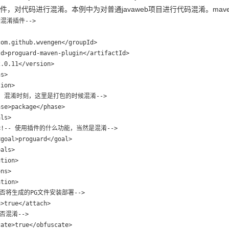
d的插件，对代码进行混淆。本例中为对普通javaweb项目进行代码混淆。ma
rd混淆插件-->

om.github.wvengen</groupId>

d>proguard-maven-plugin</artifactId>

.0.11</version>

s>

ion>

<!-- 混淆时刻，这里是打包的时候混淆-->

se>package</phase>

ls>

  <!-- 使用插件的什么功能，当然是混淆-->

goal>proguard</goal>

als>

tion>

ns>

tion>

 是否将生成的PG文件安装部署-->

>true</attach>

是否混淆-->

ate>true</obfuscate>
