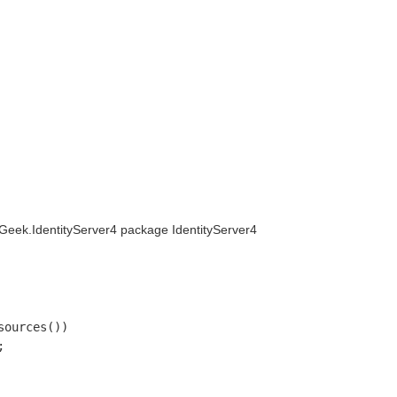
Geek.IdentityServer4 package IdentityServer4