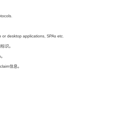
tocols.
 desktop applications, SPAs etc.
中的标识。
m。
的claim信息。