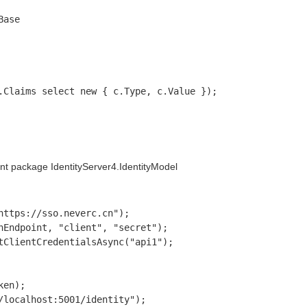
ase

nt package IdentityServer4.IdentityModel
ttps://sso.neverc.cn");

nEndpoint, "client", "secret");

tClientCredentialsAsync("api1");

en);

localhost:5001/identity");
