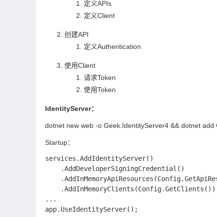
定义APIs
定义Client
创建API
定义Authentication
使用Client
请求Token
使用Token
IdentityServer：
dotnet new web -o Geek.IdentityServer4 && dotnet add 
Startup：
services.AddIdentityServer()

    .AddDeveloperSigningCredential()

    .AddInMemoryApiResources(Config.GetApiResources())

    .AddInMemoryClients(Config.GetClients());

...
