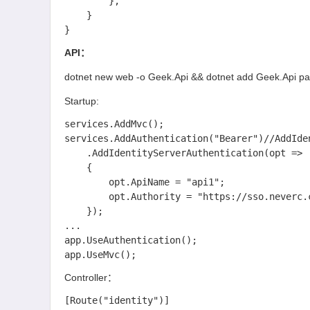
        },

    }

API：
dotnet new web -o Geek.Api && dotnet add Geek.Api pa
Startup:
services.AddMvc();

services.AddAuthentication("Bearer")//AddId
    .AddIdentityServerAuthentication(opt =>

    {

        opt.ApiName = "api1";

        opt.Authority = "https://sso.neverc.cn";

    });

...

app.UseAuthentication();

Controller：
[Route("identity")]
