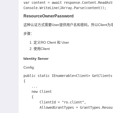
var content = await response.Content.ReadAsSt
ResourceOwnerPassword
这种认证方式需要User提供用户名和密码，所以Clien
步骤：
定义RO Client 和 User
使用Client
Identity Server
Config:
public static IEnumerable<Client> GetClients(
{

    ...

    new Client

    {

        ClientId = "ro.client",

        AllowedGrantTypes = GrantTypes.ResourceOwnerPassword,
