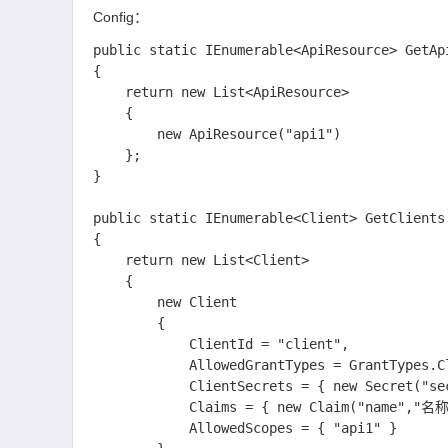
Config：
public static IEnumerable<ApiResource> GetApi
{

    return new List<ApiResource>

    {

        new ApiResource("api1")

    };

}

public static IEnumerable<Client> GetClients(
{

    return new List<Client>

    {

        new Client

        {

            ClientId = "client",

            AllowedGrantTypes = GrantTypes.ClientCredentials,

            ClientSecrets = { new Secret("secret".Sha256()) },

            Claims = { new Claim("name","名称") },

            AllowedScopes = { "api1" }
