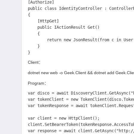
[Authorize]

public class IdentityController : ControllerB
{

    [HttpGet]

    public IActionResult Get()

    {

        return new JsonResult(from c in User.Claims select new { c.Type, c.Value });

    }

Client：
dotnet new web -o Geek.Client && dotnet add Geek.Clie
Program：
var disco = await DiscoveryClient.GetAsync("h
var tokenClient = new TokenClient(disco.Toke
var tokenResponse = await tokenClient.Reques
var client = new HttpClient();

client.SetBearerToken(tokenResponse.AccessTok
var response = await client.GetAsync("http://