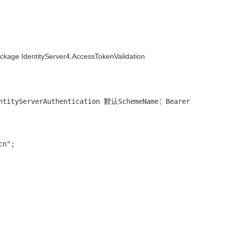
ckage IdentityServer4.AccessTokenValidation
entityServerAuthentication 默认SchemeName：Bearer
